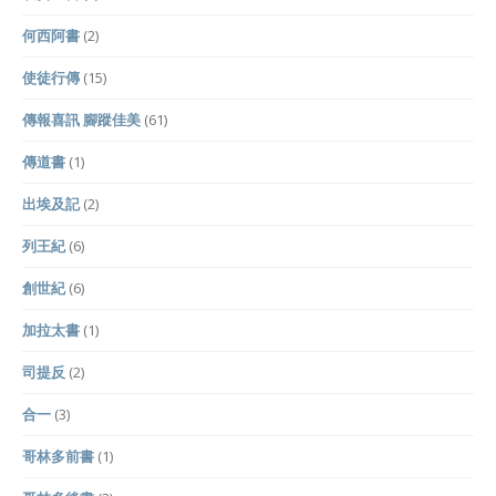
何西阿書
(2)
使徒行傳
(15)
傳報喜訊 腳蹤佳美
(61)
傳道書
(1)
出埃及記
(2)
列王紀
(6)
創世紀
(6)
加拉太書
(1)
司提反
(2)
合一
(3)
哥林多前書
(1)