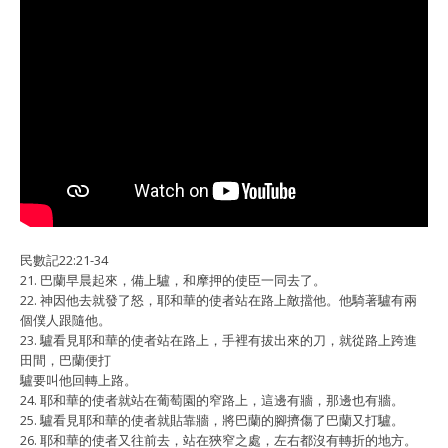
民數記22:21-34
21. 巴蘭早晨起來，備上驢，和摩押的使臣一同去了。
22. 神因他去就發了怒，耶和華的使者站在路上敵擋他。他騎著驢有兩
個僕人跟隨他。
23. 驢看見耶和華的使者站在路上，手裡有拔出來的刀，就從路上跨進
田間，巴蘭便打
驢要叫他回轉上路。
24. 耶和華的使者就站在葡萄園的窄路上，這邊有牆，那邊也有牆。
25. 驢看見耶和華的使者就貼靠牆，將巴蘭的腳擠傷了巴蘭又打驢。
26. 耶和華的使者又往前去，站在狹窄之處，左右都沒有轉折的地方。