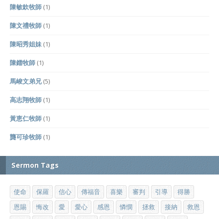
陳敏欽牧師
(1)
陳文禮牧師
(1)
陳昭秀姐妹
(1)
陳鐳牧師
(1)
馬峻文弟兄
(5)
高志翔牧師
(1)
黃恵仁牧師
(1)
龔可珍牧師
(1)
Sermon Tags
使命
保羅
信心
傳福音
喜樂
審判
引導
得勝
恩賜
悔改
愛
愛心
感恩
憐憫
拯救
接納
救恩