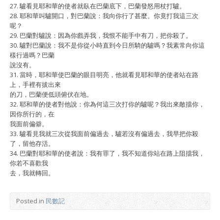
27. 驢看見耶和華的使者就臥在巴蘭底下，巴蘭發怒用杖打驢。
28. 耶和華叫驢開口，對巴蘭說：我向你行了甚麼。你竟打我這三次
呢？
29. 巴蘭對驢說：因為你戲弄我，我恨不能手中有刀，把你殺了。
30. 驢對巴蘭說：我不是你從小時直到今日所騎的驢嗎？我素常向你這
樣行過嗎？巴蘭
說沒有。
31. 當時，耶和華使巴蘭的眼目明亮，他就看見耶和華的使者站在路
上，手裡有拔出來
的刀，巴蘭便低頭俯伏在地。
32. 耶和華的使者對他說：你為何這三次打你的驢呢？我出來敵擋你，
因你所行的，在
我面前偏僻。
33. 驢看見我就三次從我面前偏過去，驢若沒有偏過去，我早把你殺
了，留他存活。
34. 巴蘭對耶和華的使者說：我有罪了，我不知道你站在路上阻擋我，
你若不喜歡我
去，我就轉回。
Posted in
民數記