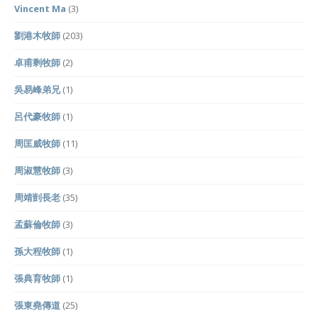
Vincent Ma
(3)
劉港木牧師
(203)
卓甫剩牧師
(2)
吳易峰弟兄
(1)
呂代豪牧師
(1)
周匡威牧師
(11)
周淑慧牧師
(3)
周靖剴長老
(35)
孟蘇倫牧師
(3)
孫大程牧師
(1)
張典育牧師
(1)
張東堯傳道
(25)