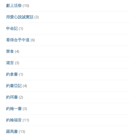
獻上活祭
(10)
用愛心說誠實話
(3)
申命記
(1)
看得合乎中道
(6)
禁食
(4)
箴言
(3)
約拿書
(1)
約書亞記
(4)
約珥書
(2)
約翰一書
(3)
約翰福音
(11)
羅馬書
(13)