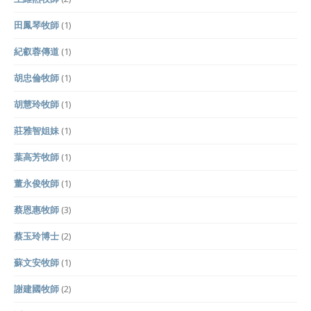
田鳳琴牧師
(1)
紀叡蓉傳道
(1)
胡忠倫牧師
(1)
胡慧玲牧師
(1)
莊雅智姐妹
(1)
葉高芳牧師
(1)
董永俊牧師
(1)
蔡恩惠牧師
(3)
蔡玉玲博士
(2)
蘇文安牧師
(1)
謝建國牧師
(2)