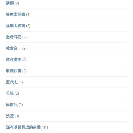
憐憫
(2)
提摩太前書
(1)
提摩太後書
(2)
撒母耳記
(2)
教會合一
(2)
敬拜讚美
(5)
歌羅西書
(2)
歷代志
(1)
母親
(2)
民數記
(2)
洗禮
(3)
滿有基督長成的身量
(41)