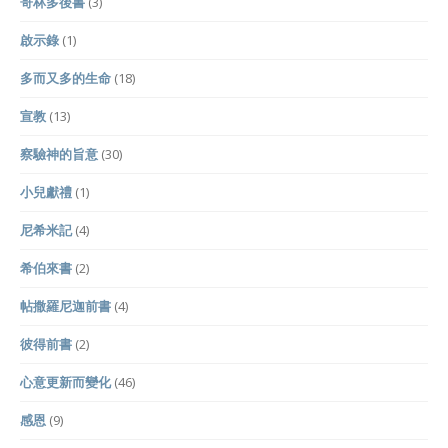
哥林多後書
(3)
啟示錄
(1)
多而又多的生命
(18)
宣教
(13)
察驗神的旨意
(30)
小兒獻禮
(1)
尼希米記
(4)
希伯來書
(2)
帖撒羅尼迦前書
(4)
彼得前書
(2)
心意更新而變化
(46)
感恩
(9)