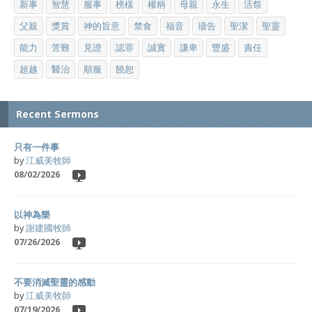
新事
智慧
服事
榜樣
權柄
母親
永生
活祭
父親
獎賞
神的旨意
禁食
福音
禱告
聖潔
聖靈
能力
苦難
見證
認罪
誠實
謙卑
豐盛
責任
超越
醫治
順服
饒恕
Recent Sermons
只有一件事
by
江威美牧師
08/02/2026
以神為樂
by
謝建國牧師
07/26/2026
不要消滅聖靈的感動
by
江威美牧師
07/19/2026