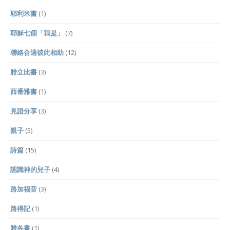
耶利米書
(1)
耶穌七個「我是」
(7)
聯絡合適彼此相助
(12)
腓立比書
(3)
西番雅書
(1)
見證分享
(3)
親子
(5)
詩篇
(15)
認識神的兒子
(4)
路加福音
(3)
路得記
(1)
雅各書
(1)