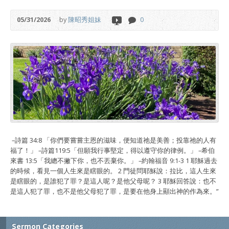
05/31/2026
by
陳昭秀姐妹
0
–詩篇 34:8 「你們要嘗嘗主恩的滋味，便知道祂是美善；投靠祂的人有
福了！」 –詩篇119:5「但願我行事堅定，得以遵守你的律例。」 –希伯
來書 13:5「我總不撇下你，也不丟棄你。」 –約翰福音 9:1-3 1 耶穌過去
的時候，看見一個人生來是瞎眼的。 2 門徒問耶穌說：拉比，這人生來
是瞎眼的，是誰犯了罪？是這人呢？是他父母呢？ 3 耶穌回答說：也不
是這人犯了罪，也不是他父母犯了罪，是要在他身上顯出神的作為來。”
Sermon Categories