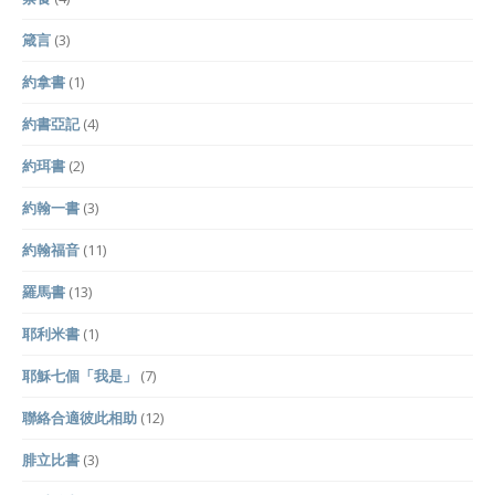
箴言
(3)
約拿書
(1)
約書亞記
(4)
約珥書
(2)
約翰一書
(3)
約翰福音
(11)
羅馬書
(13)
耶利米書
(1)
耶穌七個「我是」
(7)
聯絡合適彼此相助
(12)
腓立比書
(3)