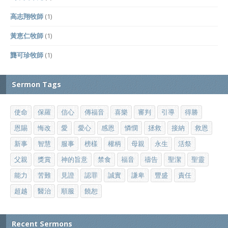
高志翔牧師
(1)
黃恵仁牧師
(1)
龔可珍牧師
(1)
Sermon Tags
使命
保羅
信心
傳福音
喜樂
審判
引導
得勝
恩賜
悔改
愛
愛心
感恩
憐憫
拯救
接納
救恩
新事
智慧
服事
榜樣
權柄
母親
永生
活祭
父親
獎賞
神的旨意
禁食
福音
禱告
聖潔
聖靈
能力
苦難
見證
認罪
誠實
謙卑
豐盛
責任
超越
醫治
順服
饒恕
Recent Sermons