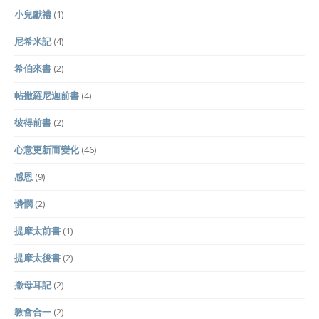
小兒獻禮
(1)
尼希米記
(4)
希伯來書
(2)
帖撒羅尼迦前書
(4)
彼得前書
(2)
心意更新而變化
(46)
感恩
(9)
憐憫
(2)
提摩太前書
(1)
提摩太後書
(2)
撒母耳記
(2)
教會合一
(2)