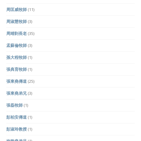
周匡威牧師
(11)
周淑慧牧師
(3)
周靖剴長老
(35)
孟蘇倫牧師
(3)
孫大程牧師
(1)
張典育牧師
(1)
張東堯傳道
(25)
張東堯弟兄
(3)
張磊牧師
(1)
彭柏安傳道
(1)
彭淑玲教授
(1)