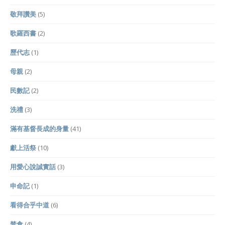
敬拜讚美
(5)
歌羅西書
(2)
歷代志
(1)
母親
(2)
民數記
(2)
洗禮
(3)
滿有基督長成的身量
(41)
獻上活祭
(10)
用愛心說誠實話
(3)
申命記
(1)
看得合乎中道
(6)
禁食
(4)