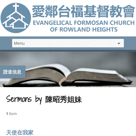
證道信息
Sermons by 陳昭秀姐妹
1
Item
天使在我家