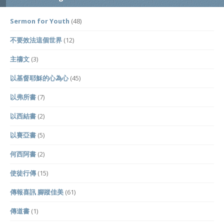
Sermon for Youth
(48)
不要效法這個世界
(12)
主禱文
(3)
以基督耶穌的心為心
(45)
以弗所書
(7)
以西結書
(2)
以賽亞書
(5)
何西阿書
(2)
使徒行傳
(15)
傳報喜訊 腳蹤佳美
(61)
傳道書
(1)