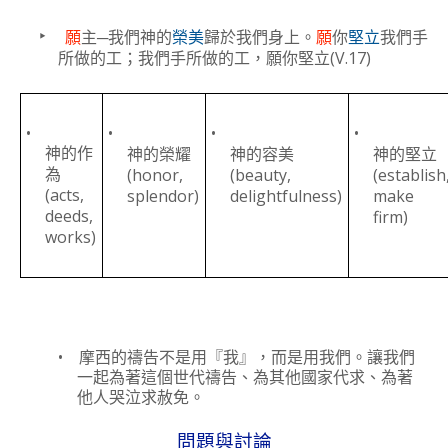
‣
─
願
主
我們神的
榮美
歸於我們身上。
願
你
堅立
我們手
(V.17)
所做的工；我們手所做的工，願你堅立
•
•
•
•
神的作
神的榮耀
神的容美
神的堅立
(honor,
(beauty,
(establish
為
(acts,
splendor)
delightfulness)
make
deeds,
firm)
works)
•
摩西的禱告不是用『我』，而是用我們。讓我們
一起為著這個世代禱告、為其他國家代求、為著
他人哭泣求赦免。
問題與討論