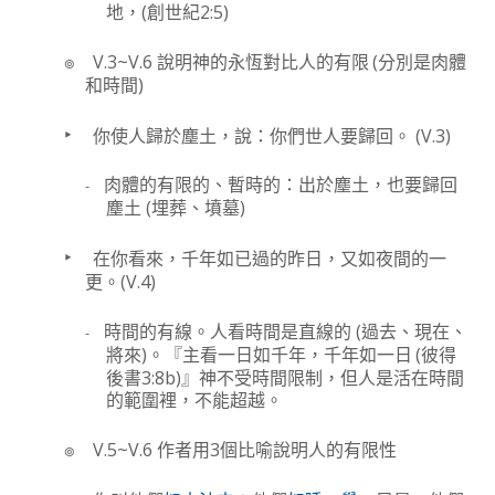
(
2:5)
地，
創世紀
๏
V.3~V.6
(
說明神的永恆對比人的有限
分別是肉體
)
和時間
‣
(V.3)
你使人歸於塵土，說：你們世人要歸回。
-
肉體的有限的、暫時的：出於塵土，也要歸回
(
)
塵土
埋葬、墳墓
‣
在你看來，千年如已過的昨日，又如夜間的一
(V.4)
更。
(
-
時間的有線。人看時間是直線的
過去、現在、
)
(
將來
。『主看一日如千年，千年如一日
彼得
3:8b)
後書
』神不受時間限制，但人是活在時間
的範圍裡，不能超越。
๏
V.5~V.6
3
作者用
個比喻說明人的有限性