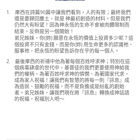
1.
90
摩西在詩篇
篇中讓我們看到，人的有限；最終我們
還是要歸回塵土，就是
神最初創造的材料。但是我們
仍然大有盼望！因為神永恆的生命不會被肉體限制而
結束，反倒是另一個開始！
(
)
弟兄姊妹，你
妳
願意在永恆的價值上投資多少呢？這
(
)
個投資不只有金錢，
而是你
妳
用生命更多的認識祂、
服事祂，把永恆的盼望告訴你
在乎的每一個人。
2.
最後摩西的祈禱中他為著每個百姓呼求神；特別在這
個病毒肆虐的世代中，基督徒的我們更要使用神給我
們的權柄，為著百姓呼求神的憐憫、為著國家代求，
成為家人祝福！讓我們有智慧的將每一則『訊息』成
為造就、鼓勵的祝福，而不是負擔或是紛亂的創始
者。弟兄姊妹，讓我們現在將『訊息』轉換成神話語
的祝福，祝福別人吧～