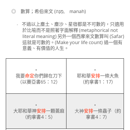
(
, manah)
◎
數算；希伯來文
מָנָה
-
不過以上塵土、塵沙、星宿都是不可數的，只適用
(
metaphorical not
於比喻而不是照著字面解釋
literal meaning
)
(Safar)
另外一個西摩來文數算叫
(Make your life count)
這就是可數的。
過一個有
意義、有價值的人生。
•
•
我要
命定
你們歸在刀下
耶和華
安排
一條大魚
65
12
1
17
（以賽亞書
：
）
（約
拿
書
：
）
•
•
大耶和華神
安排
一顆蓖麻
大神
安排
一條蟲子（約
4
5
4
7
（約
拿
書
：
）
拿
書
：
）