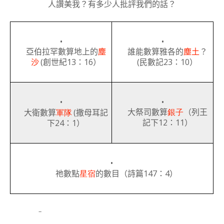
人讚美我？有多少人批評我們的話？
•
•
亞伯拉罕數算地上的
塵
誰能數算雅各的
塵土
？
(
13
16
(
23
10
沙
創世紀
：
）
民數記
：
）
•
•
(
大祭司數算
銀子
（
列
王
大衛數算
軍隊
撒
母耳記
12
11
24
1
記
下
：
）
下
：
）
•
147
4
祂數點
星宿
的數目（詩篇
：
）
–