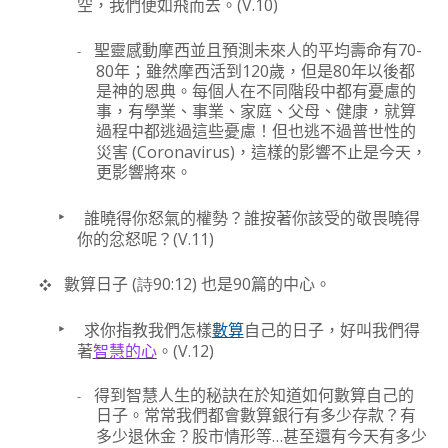
(V.10)
空，我們便如飛而去。
70-
-
聖靈感動
摩西並且預測未來人的平均壽命有
80
120
80
年；雖然摩西活到
歲
，但是
年以後都
是神的恩典。每個人在
不同
階段
中
都有
憂慮
的
事
，有
學業、事業、家庭、父母、健康
，就算
過程中都逃過這些憂慮！但
也逃不過普世性的
(Coronavirus)
災害
，這樣的影響不止是
今天
，
更
影響將來
。
‣
誰曉得你怒氣的權勢？誰按著你該受的敬畏曉得
(V.11)
你的忿怒呢？
(
90:12)
90
❖
數算日子
詩
也是
篇的中心。
‣
求你指教我們怎樣
數算
自己的日子，好叫我們得
(V.12)
著
智慧的心
。
-
得到智慧人生的秘訣在於知道如何數算自己的
日子。常常我們都會數算銀行有多少存款？有
…
多少退休金？
股市情形等
甚至還有今天有多少