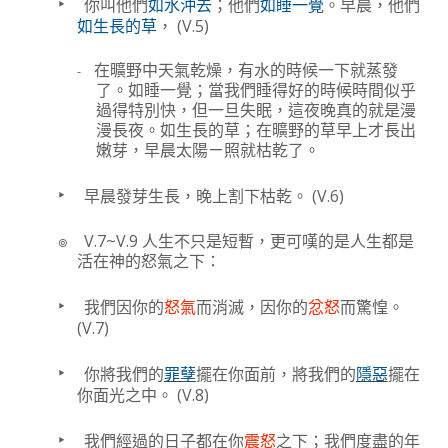
‣
你叫他們
如水沖去
；他們
如睡一覺
。早晨，他們
(V.5)
如生長的草
，
-
在曠野中天氣乾燥，有水的時候一下就蒸發
了。如睡一覺；當我們睡得好的時候時間似乎
過得特別快，但一旦失眠，這夜晚真的就是漫
漫長夜。如生長的草；在曠野的草早上才長出
嫩芽，早晨太陽ㄧ照就枯乾了。
‣
(V.6)
早晨發芽生長，晚上割下枯乾。
๏
V.7~V.9
人生不只是短暫，更可嘆的是人生都是
活在神的怒氣之下：
‣
我們因你的
怒氣
而消滅，因你的
忿怒
而驚惶。
(V.7)
‣
你將我們的
罪孽
擺在你面前，將我們的
隱惡
擺在
(V.8)
你面光之中。
‣
我們經過的日子都在你
震怒
之下；我們度盡的年