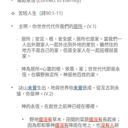
•
(
C
onnect to Eternity)
連結永恆
90:1-11
❖
苦短人生（詩
）
‣
(V.1)
主啊，你世世代代作我們的
居所
。
-
居所；
安定、根、安全感
，居所也是家。當我們一
人出外跟家人一起外出到外地的差別，雖然住的
地方不是自己的家，但是全家人在一起這裡就是
家。
=
-
神為居所
心靈的根、依靠、家；世世代代即是永
恆。在曠野無定所，神是祂百姓的家。
‣
諸山
未曾
生出，地與世界你
未曾
造成，從亙古到永
(V.2)
遠，你是神。
-
神的永恆，在創世之前神已經在哪裡。
‣
野地
還沒有
草木，田間的菜蔬
還沒有
長起來；
因為耶和華神
還沒有
降雨在地上，也
沒有人
耕