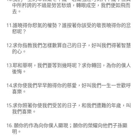
中所矜誇的不過是勞苦愁煩，轉眼成空，我們便如飛而
去。
11.
誰曉得你怒氣的權勢？誰按著你該受的敬畏曉得你的忿
怒呢？
12.
求你指教我們怎樣數算自己的日子，好叫我們得著智慧
的心。
13.
耶和華啊，我們要等到幾時呢？求你轉回，為你的僕人
後悔。
14.
求你使我們早早飽得你的慈愛，好叫我們一生一世歡呼
喜樂。
15.
求你照著你使我們受苦的日子，和我們遭難的年歲，叫
我們喜樂。
16.
願你的作為向你僕人顯現；願你的榮耀向他們子孫顯
明。