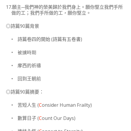
17.
─
願主
我們神的榮美歸於我們身上。願你堅立我們手所
做的工；我們手所做的工，願你堅立。
90
◎詩篇
篇背景
•
(
)
詩篇卷四的開始
詩篇有五卷書
•
被擄時期
•
摩西的祈禱
•
回到王朝前
90
◎
詩篇
篇摘要：
•
(
C
onsider Human Frailty)
苦短人生
•
(
C
ount Our Days)
數算日子