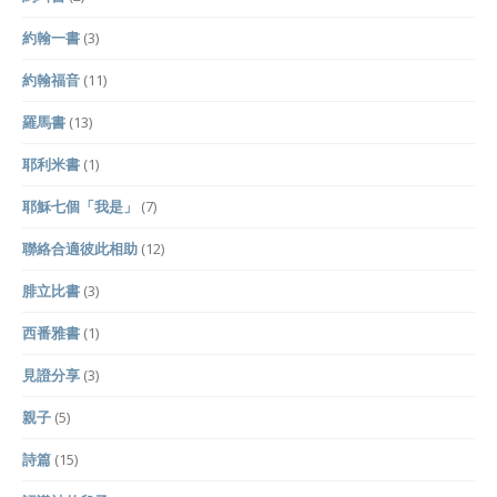
約翰一書
(3)
約翰福音
(11)
羅馬書
(13)
耶利米書
(1)
耶穌七個「我是」
(7)
聯絡合適彼此相助
(12)
腓立比書
(3)
西番雅書
(1)
見證分享
(3)
親子
(5)
詩篇
(15)