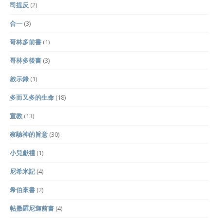
司提反
(2)
合一
(3)
哥林多前書
(1)
哥林多後書
(3)
啟示錄
(1)
多而又多的生命
(18)
宣教
(13)
察驗神的旨意
(30)
小兒獻禮
(1)
尼希米記
(4)
希伯來書
(2)
帖撒羅尼迦前書
(4)