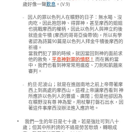
(V.9)
歲好像一聲
歎息
。
-
因人的罪以色列人在曠野的日子：無水喝、沒
肉吃，因此抱怨神、得罪神，甚至摩西的姐姐
也挑戰摩西的權柄，因此以色列人與神立約後
(
)
就造金牛犢
摩西的哥哥亞倫帶領
，所以有學
90
者認為詩篇
篇是以色列人拜金牛犢後摩西的
祈禱。
當我們犯了罪的時候，就因當回到神的面前求
他的赦免，
平息神對罪的憤怒！
而在舊約當
中，我們也看到神常常用瘟疫、刀劍和飢餓來
審判。
·
-
約旦
尼波山；就是在進迦南地之前上帝帶著摩
西上到高處的摩西山，這裡上帝讓摩西看到
神
所應許以色列人的豐盛、廣闊；但是他卻因為
在曠野沒有尊
神為聖，用杖擊打磐石出水，因
著這件事摩西沒辦法進入應許地。
‣
我們一生的年日是七十歲，若是強壯可到八十
歲；但其中所矜誇的不過是勞苦愁煩，轉眼成