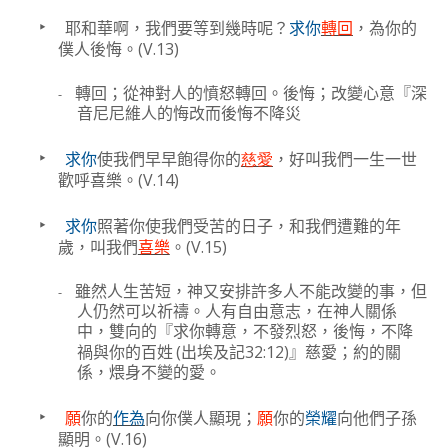
‣
耶和華啊，我們要等到幾時呢？
求你
轉回
，為你的
(V.13)
僕人後悔。
-
轉回；從神對人的憤怒轉回。後悔；改變心意『深
音尼尼維人的悔改而後悔不降災
‣
求你
使我們早早飽得你的
慈愛
，好叫我們一生一世
(V.14)
歡呼喜樂。
‣
求你
照著你使我們受苦的日子，和我們遭難的年
(V.15)
歲，叫我們
喜樂
。
-
雖然人生苦短，神又安排許多人不能改變的事，但
人仍然可以祈禱。人有自由意志，在神人關係
中，雙向的『求你轉意，不發烈怒，後悔，不降
(
32:12)
禍與你的百姓
出埃及記
』慈愛；約的關
係，煨身不變的愛。
‣
願
你的
作為
向你僕人顯現；
願
你的
榮耀
向他們子孫
(V.16)
顯明。