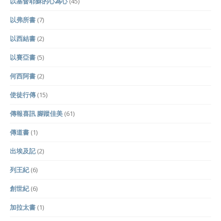
以基督耶穌的心為心
(45)
以弗所書
(7)
以西結書
(2)
以賽亞書
(5)
何西阿書
(2)
使徒行傳
(15)
傳報喜訊 腳蹤佳美
(61)
傳道書
(1)
出埃及記
(2)
列王紀
(6)
創世紀
(6)
加拉太書
(1)