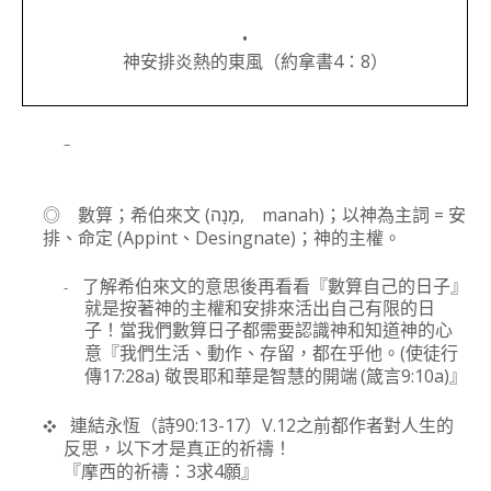
•
4
8
神安排炎熱的東風（約
拿
書
：
）
–
(
, manah)
=
◎
數算；希伯來文
מָנָה
；以神為主詞
安
(Appint
Desingnate)
排、命定
、
；神的主權。
-
了解希伯來文的意思後再看看『數算自己的日子』
就是按著神的主權和安排來活出自己有限的日
子！當我們數算日子都需要認識神和知道神的心
(
意『我們生活、動作、存留，都在乎他。
使徒行
17:28a)
(
9:10a)
傳
敬畏耶和華是智慧的開端
箴言
』
90:13-17
V.12
❖
連結永恆（詩
）
之前都作者對人生的
反思，以下才是真正的祈禱！
3
4
『
摩西
的
祈禱：
求
願』