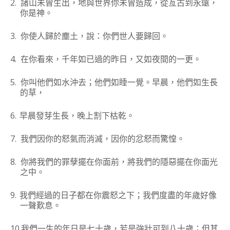
2.
諸山未曾生出，地與世界你未曾造成，從亙古到永遠，
你是神。
3.
你使人歸於塵土，說：你們世人要歸回。
4.
在你看來，千年如已過的昨日，又如夜間的一更。
5.
你叫他們如水沖去；他們如睡一覺。早晨，他們如生長
的草，
6.
早晨發芽生長，晚上割下枯乾。
7.
我們因你的怒氣而消滅，因你的忿怒而驚惶。
8.
你將我們的罪孽擺在你面前，將我們的隱惡擺在你面光
之中。
9.
我們經過的日子都在你震怒之下；我們度盡的年歲好像
一聲歎息。
10.
我們一生的年日是七十歲，若是強壯可到八十歲；但其