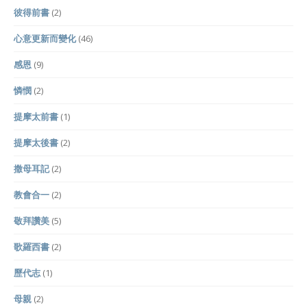
彼得前書
(2)
心意更新而變化
(46)
感恩
(9)
憐憫
(2)
提摩太前書
(1)
提摩太後書
(2)
撒母耳記
(2)
教會合一
(2)
敬拜讚美
(5)
歌羅西書
(2)
歷代志
(1)
母親
(2)