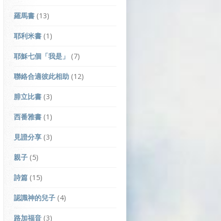
羅馬書
(13)
耶利米書
(1)
耶穌七個「我是」
(7)
聯絡合適彼此相助
(12)
腓立比書
(3)
西番雅書
(1)
見證分享
(3)
親子
(5)
詩篇
(15)
認識神的兒子
(4)
路加福音
(3)