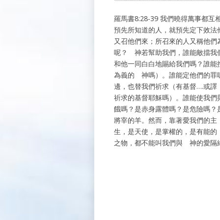
羅馬書8:28-39 我們曉得萬
預先所知道的人，就預先定下效法
又召他們來；所召來的人又稱他們
呢？ 神若幫助我們，誰能敵擋我
和他一同白白地賜給我們嗎？誰能
為義的 神嗎）。誰能定他們的罪
邊，也替我們祈求（有基督….或
祈求的基督耶穌嗎）。誰能使我們
餓嗎？是赤身露體嗎？是危險嗎？
將宰的羊。然而，靠著愛我們的主
生，是天使，是掌權的，是有能的
之物，都不能叫我們與 神的愛隔