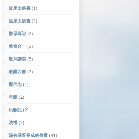
提摩太前書
(1)
提摩太後書
(2)
撒母耳記
(2)
教會合一
(2)
敬拜讚美
(5)
歌羅西書
(2)
歷代志
(1)
母親
(2)
民數記
(2)
洗禮
(3)
滿有基督長成的身量
(41)