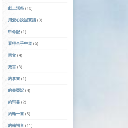
獻上活祭
(10)
用愛心說誠實話
(3)
申命記
(1)
看得合乎中道
(6)
禁食
(4)
箴言
(3)
約拿書
(1)
約書亞記
(4)
約珥書
(2)
約翰一書
(3)
約翰福音
(11)