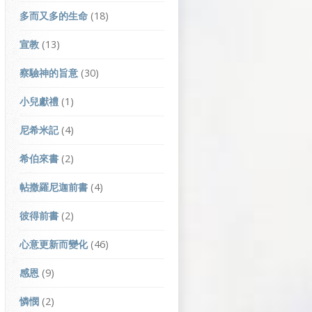
多而又多的生命
(18)
宣教
(13)
察驗神的旨意
(30)
小兒獻禮
(1)
尼希米記
(4)
希伯來書
(2)
帖撒羅尼迦前書
(4)
彼得前書
(2)
心意更新而變化
(46)
感恩
(9)
憐憫
(2)