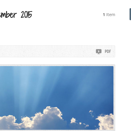
mber 2015
1
Item