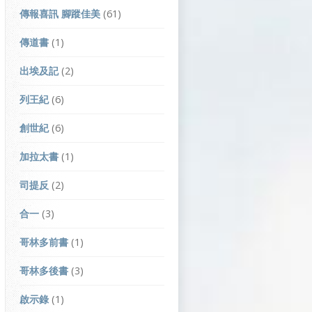
傳報喜訊 腳蹤佳美
(61)
傳道書
(1)
出埃及記
(2)
列王紀
(6)
創世紀
(6)
加拉太書
(1)
司提反
(2)
合一
(3)
哥林多前書
(1)
哥林多後書
(3)
啟示錄
(1)