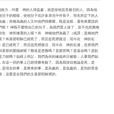
事都互相效力，叫愛 神的人得益處，就是按他旨意被召的人。因為他
他兒子的模樣，使他兒子在許多弟兄中作長子。預先所定下的人
為義；所稱為義的人又叫他們得榮耀。既是這樣，還有甚麼說的
們呢？ 神既不愛惜自己的兒子，為我們眾人捨了，豈不也把萬物
控告 神所揀選的人呢？有 神稱他們為義了（或譯：是稱他們
呢？有基督耶穌已經死了，而且從死裡復活，現今在 神的右
譯：是已經死了，而且從死裡復活，現今在 神的右邊，也替我們
與基督的愛隔絕呢？難道是患難嗎？是困苦嗎？是逼迫嗎？是飢
是刀劍嗎？如經上所記：我們為你的緣故終日被殺；人看我們如
，在這一切的事上已經得勝有餘了。因為我深信無論是死，是
，是現在的事，是將來的事，是高處的，是低處的，是別的受造
絕；這愛是在我們的主基督耶穌裡的。