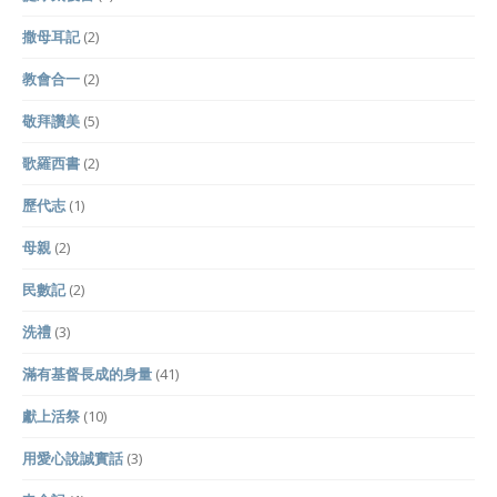
撒母耳記
(2)
教會合一
(2)
敬拜讚美
(5)
歌羅西書
(2)
歷代志
(1)
母親
(2)
民數記
(2)
洗禮
(3)
滿有基督長成的身量
(41)
獻上活祭
(10)
用愛心說誠實話
(3)