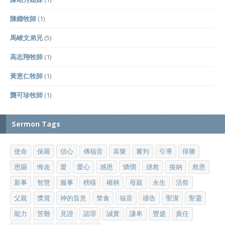
陳鐳牧師
(1)
馬峻文弟兄
(5)
高志翔牧師
(1)
黃恵仁牧師
(1)
龔可珍牧師
(1)
Sermon Tags
使命
保羅
信心
傳福音
喜樂
審判
引導
得勝
恩賜
悔改
愛
愛心
感恩
憐憫
拯救
接納
救恩
新事
智慧
服事
榜樣
權柄
母親
永生
活祭
父親
獎賞
神的旨意
禁食
福音
禱告
聖潔
聖靈
能力
苦難
見證
認罪
誠實
謙卑
豐盛
責任