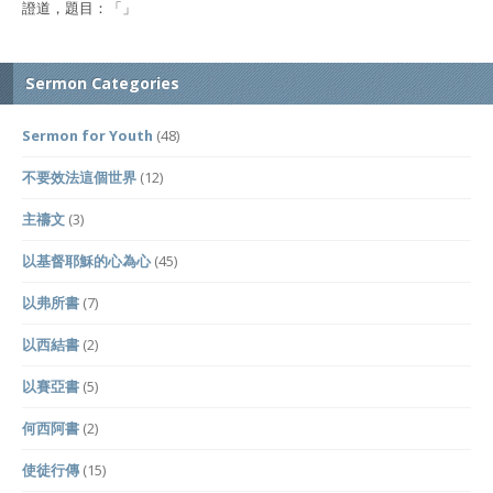
證道，題目：「」
Sermon Categories
Sermon for Youth
(48)
不要效法這個世界
(12)
主禱文
(3)
以基督耶穌的心為心
(45)
以弗所書
(7)
以西結書
(2)
以賽亞書
(5)
何西阿書
(2)
使徒行傳
(15)