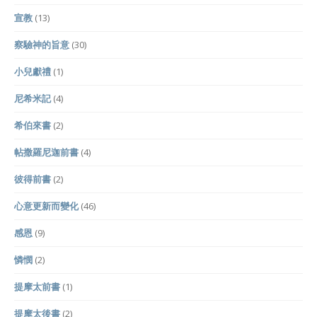
宣教
(13)
察驗神的旨意
(30)
小兒獻禮
(1)
尼希米記
(4)
希伯來書
(2)
帖撒羅尼迦前書
(4)
彼得前書
(2)
心意更新而變化
(46)
感恩
(9)
憐憫
(2)
提摩太前書
(1)
提摩太後書
(2)