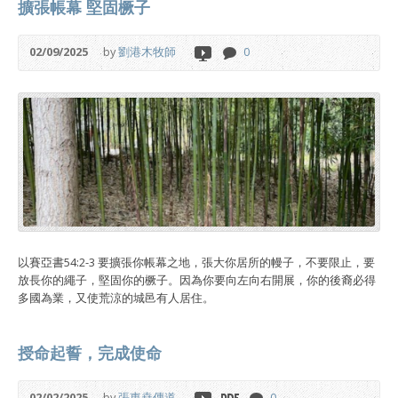
擴張帳幕 堅固橛子
02/09/2025
by
劉港木牧師
0
以賽亞書54:2-3 要擴張你帳幕之地，張大你居所的幔子，不要限止，要
放長你的繩子，堅固你的橛子。因為你要向左向右開展，你的後裔必得
多國為業，又使荒涼的城邑有人居住。
授命起誓，完成使命
02/02/2025
by
張東堯傳道
0