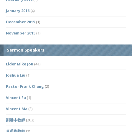
January 2016
(4)
December 2015
(1)
November 2015
(1)
Sermon Speakers
Elder Mike Jou
(41)
Joshua Liu
(1)
Pastor Frank Chang
(2)
Vincent Fu
(1)
Vincent Ma
(3)
劉港木牧師
(203)
卓甫剩牧師
(2)