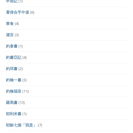
申命記
(1)
看得合乎中道
(6)
禁食
(4)
箴言
(3)
約拿書
(1)
約書亞記
(4)
約珥書
(2)
約翰一書
(3)
約翰福音
(11)
羅馬書
(13)
耶利米書
(1)
耶穌七個「我是」
(7)