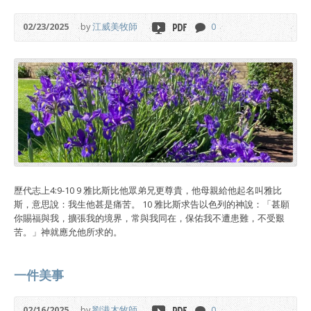
02/23/2025
by
江威美牧師
0
歷代志上4:9-10 9 雅比斯比他眾弟兄更尊貴，他母親給他起名叫雅比
斯，意思說：我生他甚是痛苦。 10 雅比斯求告以色列的神說：「甚願
你賜福與我，擴張我的境界，常與我同在，保佑我不遭患難，不受艱
苦。」神就應允他所求的。
一件美事
02/16/2025
by
劉港木牧師
0