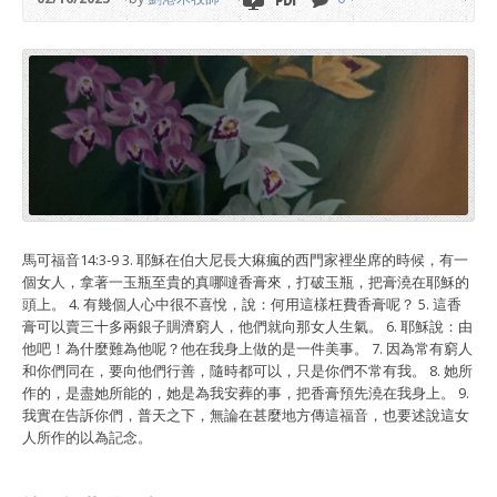
馬可福音14:3-9 3. 耶穌在伯大尼長大痳瘋的西門家裡坐席的時候，有一
個女人，拿著一玉瓶至貴的真哪噠香膏來，打破玉瓶，把膏澆在耶穌的
頭上。 4. 有幾個人心中很不喜悅，說：何用這樣枉費香膏呢？ 5. 這香
膏可以賣三十多兩銀子賙濟窮人，他們就向那女人生氣。 6. 耶穌說：由
他吧！為什麼難為他呢？他在我身上做的是一件美事。 7. 因為常有窮人
和你們同在，要向他們行善，隨時都可以，只是你們不常有我。 8. 她所
作的，是盡她所能的，她是為我安葬的事，把香膏預先澆在我身上。 9.
我實在告訴你們，普天之下，無論在甚麼地方傳這福音，也要述說這女
人所作的以為記念。