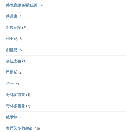
傳報喜訊 腳蹤佳美
(61)
傳道書
(1)
出埃及記
(2)
列王紀
(6)
創世紀
(6)
加拉太書
(1)
司提反
(2)
合一
(3)
哥林多前書
(1)
哥林多後書
(3)
啟示錄
(1)
多而又多的生命
(18)