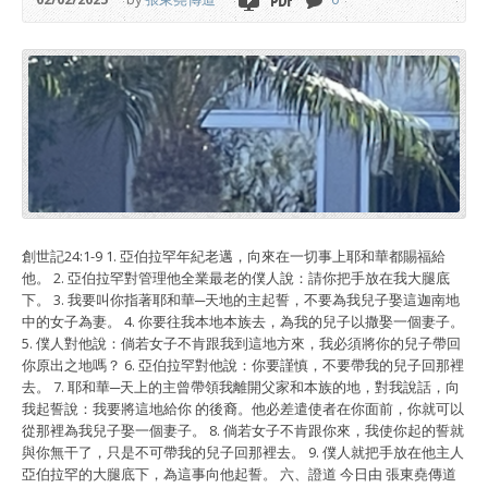
創世記24:1-9 1. 亞伯拉罕年紀老邁，向來在一切事上耶和華都賜福給
他。 2. 亞伯拉罕對管理他全業最老的僕人說：請你把手放在我大腿底
下。 3. 我要叫你指著耶和華─天地的主起誓，不要為我兒子娶這迦南地
中的女子為妻。 4. 你要往我本地本族去，為我的兒子以撒娶一個妻子。
5. 僕人對他說：倘若女子不肯跟我到這地方來，我必須將你的兒子帶回
你原出之地嗎？ 6. 亞伯拉罕對他說：你要謹慎，不要帶我的兒子回那裡
去。 7. 耶和華─天上的主曾帶領我離開父家和本族的地，對我說話，向
我起誓說：我要將這地給你 的後裔。他必差遣使者在你面前，你就可以
從那裡為我兒子娶一個妻子。 8. 倘若女子不肯跟你來，我使你起的誓就
與你無干了，只是不可帶我的兒子回那裡去。 9. 僕人就把手放在他主人
亞伯拉罕的大腿底下，為這事向他起誓。 六、證道 今日由 張東堯傳道