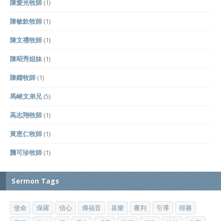
陳愛光牧師
(1)
陳敏欽牧師
(1)
陳文禮牧師
(1)
陳昭秀姐妹
(1)
陳鐳牧師
(1)
馬峻文弟兄
(5)
高志翔牧師
(1)
黃恵仁牧師
(1)
龔可珍牧師
(1)
Sermon Tags
使命
保羅
信心
傳福音
喜樂
審判
引導
得勝