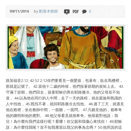
09/11/2016
by
劉港木牧師
0
路加福音2:12; 42-52 2:12你們要看見一個嬰孩，包著布，臥在馬槽裡，
那就是記號了。 42.當他十二歲的時候，他們按著節期的規矩上去。 43.
守滿了節期，他們回去，孩童耶穌仍舊在耶路撒冷。他的父母並不知
道， 44.以為他在同行的人中間，走了一天的路程，就在親族和熟識的
人中找他， 45.既找不著，就回耶路撒冷去找他。 46.過了三天，就遇見
他在殿裡，坐在教師中間，一面聽，一面問。 47.凡聽見他的，都希奇
他的聰明和他的應對。 48.他父母看見就很希奇。他母親對他說：我
兒！為什麼向我們這樣行呢？看哪！你父親和我傷心來找你！ 49,耶穌
說：為什麼找我呢？豈不知我應當以我父的事為念嗎？ 50.他所說的這