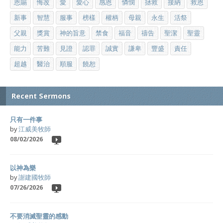
恩賜
悔改
愛
愛心
感恩
憐憫
拯救
接納
救恩
新事
智慧
服事
榜樣
權柄
母親
永生
活祭
父親
獎賞
神的旨意
禁食
福音
禱告
聖潔
聖靈
能力
苦難
見證
認罪
誠實
謙卑
豐盛
責任
超越
醫治
順服
饒恕
Recent Sermons
只有一件事
by
江威美牧師
08/02/2026
以神為樂
by
謝建國牧師
07/26/2026
不要消滅聖靈的感動