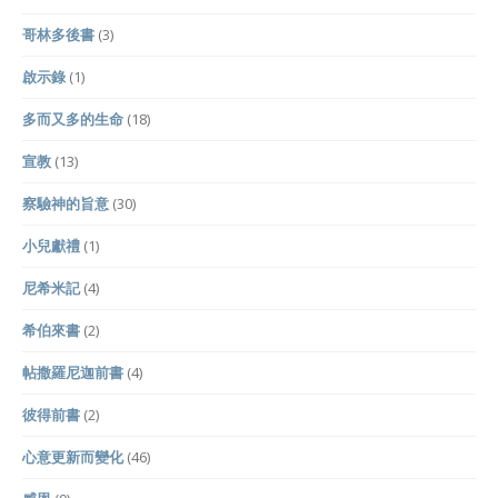
哥林多後書
(3)
啟示錄
(1)
多而又多的生命
(18)
宣教
(13)
察驗神的旨意
(30)
小兒獻禮
(1)
尼希米記
(4)
希伯來書
(2)
帖撒羅尼迦前書
(4)
彼得前書
(2)
心意更新而變化
(46)