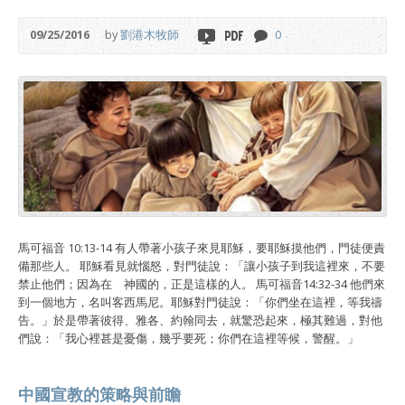
09/25/2016
by
劉港木牧師
0
馬可福音 10:13-14 有人帶著小孩子來見耶穌，要耶穌摸他們，門徒便責
備那些人。 耶穌看見就惱怒，對門徒說：「讓小孩子到我這裡來，不要
禁止他們；因為在 神國的，正是這樣的人。 馬可福音14:32-34 他們來
到一個地方，名叫客西馬尼。耶穌對門徒說：「你們坐在這裡，等我禱
告。」於是帶著彼得、雅各、約翰同去，就驚恐起來，極其難過，對他
們說：「我心裡甚是憂傷，幾乎要死；你們在這裡等候，警醒。」
中國宣教的策略與前瞻