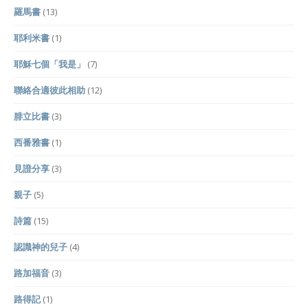
羅馬書
(13)
耶利米書
(1)
耶穌七個「我是」
(7)
聯絡合適彼此相助
(12)
腓立比書
(3)
西番雅書
(1)
見證分享
(3)
親子
(5)
詩篇
(15)
認識神的兒子
(4)
路加福音
(3)
路得記
(1)