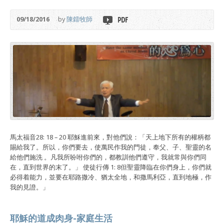
09/18/2016
by
陳鐳牧師
馬太福音28: 18 – 20 耶穌進前來，對他們說：「天上地下所有的權柄都
賜給我了。所以，你們要去，使萬民作我的門徒，奉父、子、聖靈的名
給他們施洗 。凡我所吩咐你們的，都教訓他們遵守，我就常與你們同
在，直到世界的末了。」 使徒行傳 1: 8但聖靈降臨在你們身上，你們就
必得着能力，並要在耶路撒冷、猶太全地，和撒馬利亞，直到地極，作
我的見證。」
耶穌的道成肉身-家庭生活