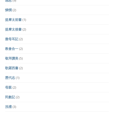
感恩
(9)
憐憫
(2)
提摩太前書
(1)
提摩太後書
(2)
撒母耳記
(2)
教會合一
(2)
敬拜讚美
(5)
歌羅西書
(2)
歷代志
(1)
母親
(2)
民數記
(2)
洗禮
(3)