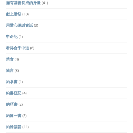
滿有基督長成的身量
(41)
獻上活祭
(10)
用愛心說誠實話
(3)
申命記
(1)
看得合乎中道
(6)
禁食
(4)
箴言
(3)
約拿書
(1)
約書亞記
(4)
約珥書
(2)
約翰一書
(3)
約翰福音
(11)