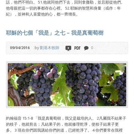
話，他們不明白。 51.他就同他們下去，回到拿撒勒，並且順從他們。
他母親把這一切的事都存在心裡。 52.耶穌的智慧和身量（或作：年
紀），並神和人喜愛他的心，都一齊增長。
耶穌的七個「我是」之七 – 我是真葡萄樹
09/04/2016
by
劉港木牧師
0
約翰福音 15:1-8 「我是真葡萄樹，我父是栽培的人。 2凡屬我不結果子
的枝子，他就剪去；凡結果子的，他就修理乾淨，使枝子結果子更
多。 3 現在你們因我講給你們的道，已經乾淨了。 4 你們要常在我裡