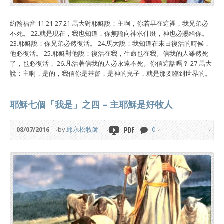
約翰福音 11:21-27 21.馬大對耶穌說：主啊，你若早在這裡，我兄弟必
不死。 22.就是現在，我也知道，你無論向神求什麼，神也必賜給你。
23.耶穌說：你兄弟必然復活。 24.馬大說：我知道在末日復活的時候，
他必復活。 25.耶穌對他說：復活在我，生命也在我。信我的人雖然死
了，也必復活， 26.凡活著信我的人必永遠不死。你信這話嗎？ 27.馬大
說：主啊，是的，我信你是基督，是神的兒子，就是那要臨到世界的。
耶穌七個「我是」之四 – 主耶穌是好牧人
08/07/2016
by
邱永松牧師
0