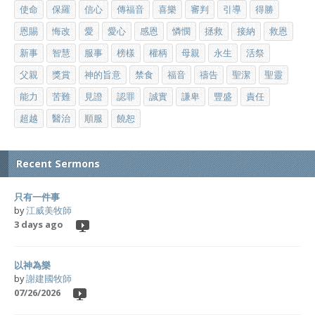
使命
保羅
信心
傳福音
喜樂
審判
引導
得勝
恩賜
悔改
愛
愛心
感恩
憐憫
拯救
接納
救恩
新事
智慧
服事
榜樣
權柄
母親
永生
活祭
父親
獎賞
神的旨意
禁食
福音
禱告
聖潔
聖靈
能力
苦難
見證
認罪
誠實
謙卑
豐盛
責任
超越
醫治
順服
饒恕
Recent Sermons
只有一件事
by
江威美牧師
3 days ago
以神為樂
by
謝建國牧師
07/26/2026