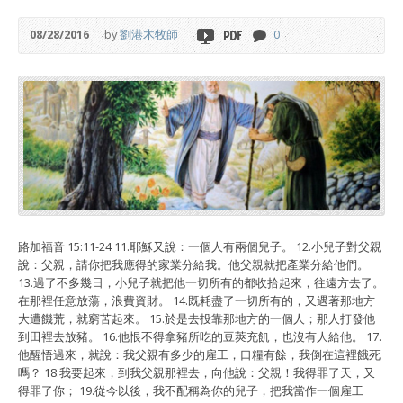
08/28/2016
by
劉港木牧師
0
路加福音 15:11-24 11.耶穌又說：一個人有兩個兒子。 12.小兒子對父親
說：父親，請你把我應得的家業分給我。他父親就把產業分給他們。
13.過了不多幾日，小兒子就把他一切所有的都收拾起來，往遠方去了。
在那裡任意放蕩，浪費資財。 14.既耗盡了一切所有的，又遇著那地方
大遭饑荒，就窮苦起來。 15.於是去投靠那地方的一個人；那人打發他
到田裡去放豬。 16.他恨不得拿豬所吃的豆莢充飢，也沒有人給他。 17.
他醒悟過來，就說：我父親有多少的雇工，口糧有餘，我倒在這裡餓死
嗎？ 18.我要起來，到我父親那裡去，向他說：父親！我得罪了天，又
得罪了你； 19.從今以後，我不配稱為你的兒子，把我當作一個雇工