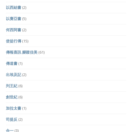
以西結書
(2)
以賽亞書
(5)
何西阿書
(2)
使徒行傳
(15)
傳報喜訊 腳蹤佳美
(61)
傳道書
(1)
出埃及記
(2)
列王紀
(6)
創世紀
(6)
加拉太書
(1)
司提反
(2)
合一
(3)