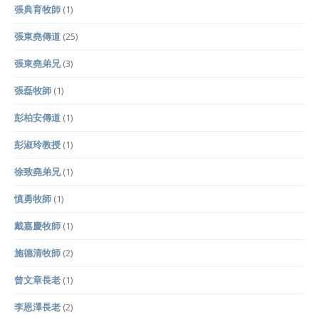
張典育牧師
(1)
張東堯傳道
(25)
張東堯弟兄
(3)
張磊牧師
(1)
彭柏安傳道
(1)
彭淑玲教授
(1)
徐致堯弟兄
(1)
慎勇牧師
(1)
戴嘉慶牧師
(1)
施德清牧師
(2)
曾文章長老
(1)
李恩澤長老
(2)