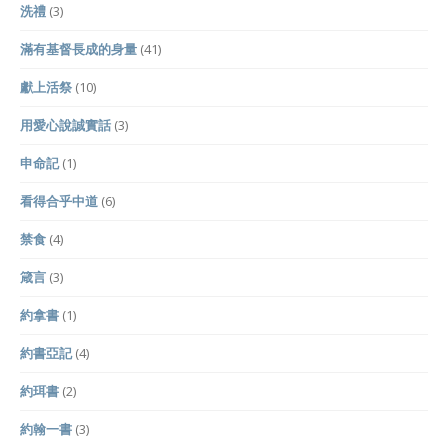
洗禮
(3)
滿有基督長成的身量
(41)
獻上活祭
(10)
用愛心說誠實話
(3)
申命記
(1)
看得合乎中道
(6)
禁食
(4)
箴言
(3)
約拿書
(1)
約書亞記
(4)
約珥書
(2)
約翰一書
(3)