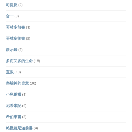
司提反
(2)
合一
(3)
哥林多前書
(1)
哥林多後書
(3)
啟示錄
(1)
多而又多的生命
(18)
宣教
(13)
察驗神的旨意
(30)
小兒獻禮
(1)
尼希米記
(4)
希伯來書
(2)
帖撒羅尼迦前書
(4)