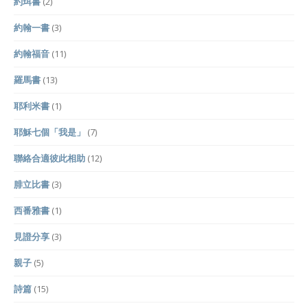
約珥書
(2)
約翰一書
(3)
約翰福音
(11)
羅馬書
(13)
耶利米書
(1)
耶穌七個「我是」
(7)
聯絡合適彼此相助
(12)
腓立比書
(3)
西番雅書
(1)
見證分享
(3)
親子
(5)
詩篇
(15)