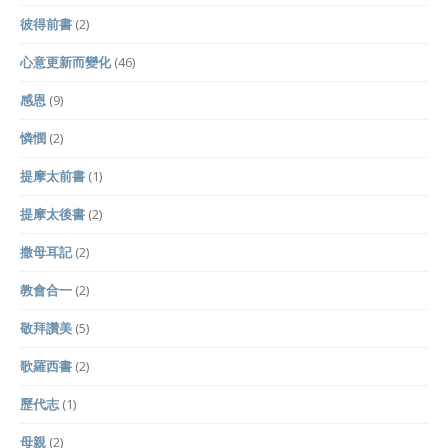
彼得前書
(2)
心意更新而變化
(46)
感恩
(9)
憐憫
(2)
提摩太前書
(1)
提摩太後書
(2)
撒母耳記
(2)
教會合一
(2)
敬拜讚美
(5)
歌羅西書
(2)
歷代志
(1)
母親
(2)