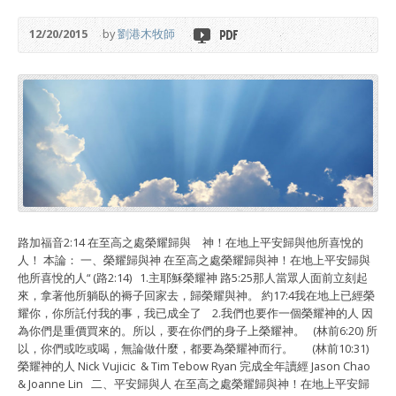
12/20/2015
by
劉港木牧師
路加福音2:14 在至高之處榮耀歸與 神！在地上平安歸與他所喜悅的
人！ 本論： 一、榮耀歸與神 在至高之處榮耀歸與神！在地上平安歸與
他所喜悅的人“ (路2:14) 1.主耶穌榮耀神 路5:25那人當眾人面前立刻起
來，拿著他所躺臥的褥子回家去，歸榮耀與神。 約17:4我在地上已經榮
耀你，你所託付我的事，我已成全了 2.我們也要作一個榮耀神的人 因
為你們是重價買來的。所以，要在你們的身子上榮耀神。 (林前6:20) 所
以，你們或吃或喝，無論做什麼，都要為榮耀神而行。 (林前10:31)
榮耀神的人 Nick Vujicic & Tim Tebow Ryan 完成全年讀經 Jason Chao
& Joanne Lin 二、平安歸與人 在至高之處榮耀歸與神！在地上平安歸