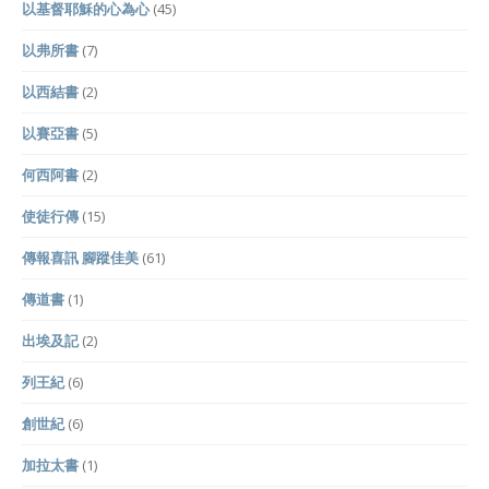
以基督耶穌的心為心
(45)
以弗所書
(7)
以西結書
(2)
以賽亞書
(5)
何西阿書
(2)
使徒行傳
(15)
傳報喜訊 腳蹤佳美
(61)
傳道書
(1)
出埃及記
(2)
列王紀
(6)
創世紀
(6)
加拉太書
(1)