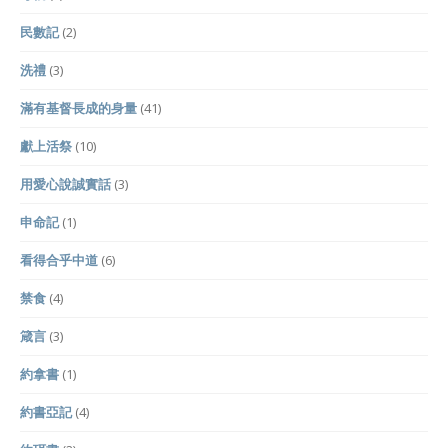
民數記
(2)
洗禮
(3)
滿有基督長成的身量
(41)
獻上活祭
(10)
用愛心說誠實話
(3)
申命記
(1)
看得合乎中道
(6)
禁食
(4)
箴言
(3)
約拿書
(1)
約書亞記
(4)