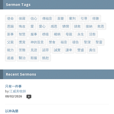
Sermon Tags
使命
保羅
信心
傳福音
喜樂
審判
引導
得勝
恩賜
悔改
愛
愛心
感恩
憐憫
拯救
接納
救恩
新事
智慧
服事
榜樣
權柄
母親
永生
活祭
父親
獎賞
神的旨意
禁食
福音
禱告
聖潔
聖靈
能力
苦難
見證
認罪
誠實
謙卑
豐盛
責任
超越
醫治
順服
饒恕
Recent Sermons
只有一件事
by
江威美牧師
08/02/2026
以神為樂