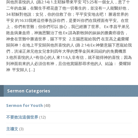
與他所喜悅的人 (路2:14) 1.主耶穌帶來平安 可5:25有一個女人，患了十
二年的血漏，在醫生手裡花盡了他一切養生的，並沒有一人能醫好他，
34 耶穌對他說：女兒，你的信救了你；平平安安地去吧！ 勝過世界的
平安 約16:33我將這些事告訴你們，是要叫你們在我裡面有平安。在世
上，你們有苦難；但你們可以 放心，我已經勝了世界。 Ex:李昌平弟兄
敗血病兼血癌，神施恩醫治了他 Ex:請為劉牧師的妹妹的膽囊癌禱告，
神會在苦難中勝過世界，賜下平安 2.主賜恩寵給我們 在至高之處榮耀
歸與神！在地上平安歸與他所喜悅的人 (路 2:14) Ex:神樂意賜下恩寵給我
們，洪濬正弟兄他女兒拿到四年大學的獎學金與來回紐約的免費機票
3.他所喜悅的人=有信心的人 來11:6人非有信，就不能得神的喜悅；因為
到神面前來的人必須信有神，且信他賞賜那尋求他的人 結論： 榮耀歸
神 平安歸人 […]
Sermon Categories
Sermon for Youth
(48)
不要效法這個世界
(12)
主禱文
(3)