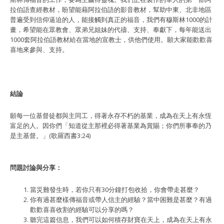
拉伯語查經教材，盼望能藉阿拉伯語的影音教材，幫助中東、北非地區
普遍受到信仰逼迫的人，能接觸到真正的福音，我們有穆斯林1000的計
畫，希望能在眾教會、眾弟兄姐妹的代禱、支持、奉獻下，每年能送出
1000套阿拉伯語教材給在當地的宣教士，供他們使用。願大家能歡歡喜
喜地來參與、支持。
結論
願每一位基督徒都與主同工，得著永存不朽的基業，成為在天上有永恆
富足的人。因你們「知道從主那裡必得著基業為賞賜；你們所事奉的乃
是主基督。」(歌羅西書3:24)
問題討論與分享：
當災難發生時，若你只有30分鐘打包收拾，你會帶走甚麼？
你有過甚麼樣傳福音或帶人信主的經驗？當中困難是甚麼？有過
歡歡喜喜收割的經驗可以分享的嗎？
聽完這篇信息，我們可以如何積存財寶在天上，成為在天上有永