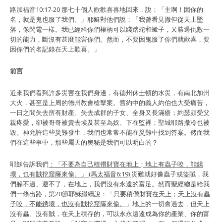
路加福音10:17-20
那七十個人歡歡喜喜地回來，說：「主啊！因你的
名，就是鬼也服了我們。」耶穌對他們說：「我曾看見撒但從天上墜
落，像閃電一樣。我已經給你們權柄可以踐踏蛇和蠍子，又勝過仇敵一
切的能力，斷沒有甚麼能害你們。然而，不要因鬼服了你們就歡喜，要
因你們的名記錄在天上歡喜。」
前言
近來我們看到許多災害在我們身邊，有德州休士頓的水災，有南北加州
大火，甚至是上周的德州教會槍擊案。舊約中的義人約伯也大受痛苦，
一日之間失去所有財產、失去成群的子女、全身又長滿瘡；約瑟頗受父
親疼愛，卻被哥哥被賣去埃及甚至為奴、下在監裡；聖城耶路撒冷也被
毀。神允許這些災難發生，我們也常常不能在災難中找到答案。然而我
們在這些事中，那些屬天的奧秘是我們可以明白的？
耶穌告訴我們
：「不要為自己積儹財寶在地上；地上有蟲子咬，能銹
壞，也有賊挖窟窿來偷。」
(馬太福音6:19)
災難就好像蟲子或盜賊，我
們躲不過、避不了，在地上，我們沒有永遠的富足。然而聖經總是給我
們一條出路，第20節耶穌繼續說：「
只要積儹財寶在天上；天上沒有蟲
子咬，不能銹壞，也沒有賊挖窟窿來偷。
」地上的一切會過去，但天上
沒有蟲、沒有賊，在天上積存的，可以永永遠遠成為你的產業、你的富