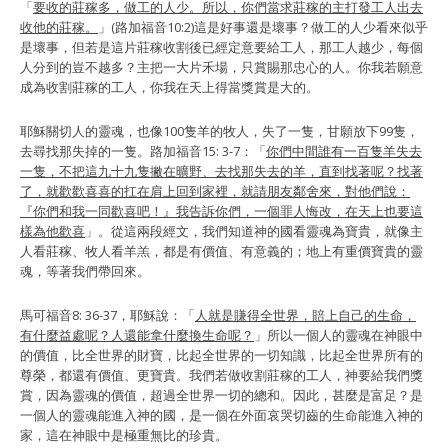
「
要收的莊稼多，做工的人少。所以，你們當求莊稼的主打發工人出去
收他的莊稼。
」(路加福音10:2)這是好事還是壞事？做工的人少看來似乎
是壞事，但若是這片莊稼收割後已經定意要給工人，那工人越少，每個
人分到的豈不越多？主把一大片禾場，只賞賜那忠心的人。你我若願意
成為收割莊稼的工人，你我在天上得當獎賞是大的。
耶穌關切人的靈魂，也像100隻羊的牧人，失了一隻，甘願放下99隻，
去尋找那失掉的一隻。路加福音15: 3-7：「
你們中間誰有一百隻羊失去
一隻，不把這九十九隻撇在曠野、去找那失去的羊，直到找著呢？找著
了，就歡歡喜喜的扛在肩上回到家裡，就請朋友鄰舍來，對他們說：
『你們和我一同歡喜吧！』我告訴你們，一個罪人悔改，在天上也要這
樣為他歡喜
」。從這兩段經文，我們知道神的國看靈魂為寶貴，就像主
人看莊稼、牧人看羊羔，都是有價值、有意義的；地上有重價寶貴的靈
魂，等著我們帶回來。
馬可福音8: 36-37，耶穌說：「
人就是賺得全世界，賠上自己的生命，
有什麼益處呢？人還能拿什麼換生命呢？
」所以一個人的靈魂在神眼中
的價值，比全世界的財寶，比起全世界的一切知識，比起全世界所有的
尊榮，都還有價值、更寶貴。我們若做收割莊稼的工人，神要給我們獎
賞，因為靈魂的價值，超過全世界一切的總和。因此，甚麼是富足？是
一個人的靈魂能進入神的國，是一個在外面哀哭切齒的生命能進入神的
家，這在神眼中是極重無比的珍貴。