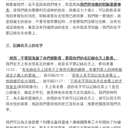
都要服我們；這不是因為我們偉大，而是因為
我們所信靠的耶穌基督偉
大
，使我們能光榮勝利完成神的使命，就像這七十個人，可以歡歡喜喜
地回來報告好消息。耶穌基督在永恆裡已經得勝，我們唯一要做的，就
是順服主的使命，不要等號筒響起時，才發覺我們沒辦法交帳，沒有完
成這個使命，像是沒有預備燈油的使女，在外面哀哭切齒；我們的名字
要記錄在生命冊上。
三、記錄在天上的名字
「
然而，不要因鬼服了你們就歡喜，要因你們的名記錄在天上歡喜。
」
我們在天上有永恆富足的條件，就是名字要記錄在天上。希伯來書
12:23：「
有名錄在天上諸長子之會所共聚的總會，有審判眾人的神和被
成全之義人的靈魂。
」 啟示録20:15 ：「
若有人名字沒記在生命冊上，
他就被扔在火湖裡。
」啟示録21:27：「
只有名字寫在羔羊生命冊上的才
得進去
(新耶路撒冷)。」天上有名冊，誰的名字可以記錄在其上？是忠
心順服主、聽從主呼召、接受神使命並努力去完成的人。我們與神同
工，為主贏得靈魂的人，你我的名字就可以記錄在天上，就可以與主同
得永恆的基業，祂說我們要與他同坐王直到永遠，祂要把國度與我們共
享。
我們可以為主做甚麼？到哪去贏得靈魂？播種國際事工今年開始了向穆
斯林傳福音的工作，要為主贏得靈魂。我們正在製作的華人的第一部阿