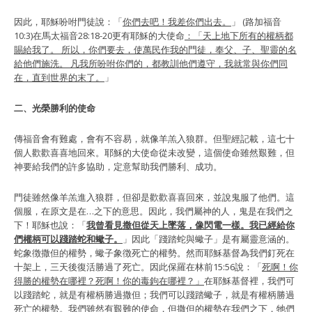
因此，耶穌吩咐門徒說：「
你們去吧！我差你們出去。
」 (路加福音
10:3)在馬太福音28:18-20更有耶穌的大使命
：「天上地下所有的權柄都
賜給我了。 所以，你們要去，使萬民作我的門徒，奉父、子、聖靈的名
給他們施洗。 凡我所吩咐你們的，都教訓他們遵守，我就常與你們同
在，直到世界的末了。
」
二、光榮勝利的使命
傳福音會有難處，會有不容易，就像羊羔入狼群。但聖經記載，這七十
個人歡歡喜喜地回來。耶穌的大使命從未改變，這個使命雖然艱難，但
神要給我們的許多協助，定意幫助我們勝利、成功。
門徒雖然像羊羔進入狼群，但卻是歡歡喜喜回來，並說鬼服了他們。這
個服，在原文是在…之下的意思。因此，我們屬神的人，鬼是在我們之
下！耶穌也說：「
我曾看見撒但從天上墜落，像閃電一樣。我已經給你
們權柄可以踐踏蛇和蠍子。
」因此「踐踏蛇與蠍子」是有屬靈意涵的。
蛇象徴撒但的權勢，蠍子象徴死亡的權勢。然而耶穌基督為我們釘死在
十架上，三天後復活勝過了死亡。因此保羅在林前15:56說：「
死啊！你
得勝的權勢在哪裡？死啊！你的毒鉤在哪裡？」
在耶穌基督裡，我們可
以踐踏蛇，就是有權柄勝過撒但；我們可以踐踏蠍子，就是有權柄勝過
死亡的權勢。我們雖然有艱難的使命，但撒但的權勢在我們之下，牠們