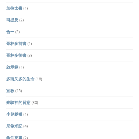
加拉太書
(1)
司提反
(2)
合一
(3)
哥林多前書
(1)
哥林多後書
(3)
啟示錄
(1)
多而又多的生命
(18)
宣教
(13)
察驗神的旨意
(30)
小兒獻禮
(1)
尼希米記
(4)
希伯來書
(2)