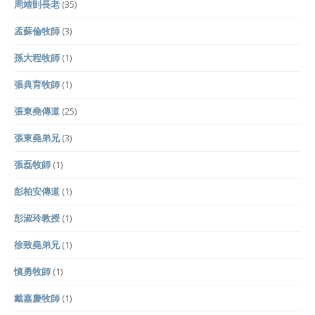
周靖剴長老
(35)
孟蘇倫牧師
(3)
孫大程牧師
(1)
張典育牧師
(1)
張東堯傳道
(25)
張東堯弟兄
(3)
張磊牧師
(1)
彭柏安傳道
(1)
彭淑玲教授
(1)
徐致堯弟兄
(1)
慎勇牧師
(1)
戴嘉慶牧師
(1)