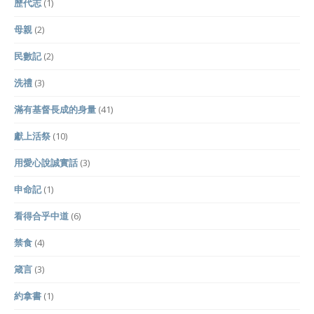
歷代志
(1)
母親
(2)
民數記
(2)
洗禮
(3)
滿有基督長成的身量
(41)
獻上活祭
(10)
用愛心說誠實話
(3)
申命記
(1)
看得合乎中道
(6)
禁食
(4)
箴言
(3)
約拿書
(1)