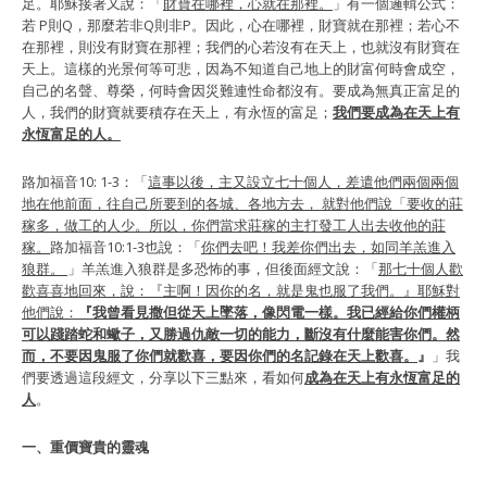
足。耶穌接著又說：「
財寶在哪裡，心就在那裡。
」有一個邏輯公式：
若 P則Q，那麼若非Q則非P。因此，心在哪裡，財寶就在那裡；若心不
在那裡，則没有財寶在那裡；我們的心若沒有在天上，也就沒有財寶在
天上。這樣的光景何等可悲，因為不知道自己地上的財富何時會成空，
自己的名聲、尊榮，何時會因災難連性命都沒有。要成為無真正富足的
人，我們的財寶就要積存在天上，有永恆的富足；
我們要成為在天上有
永恆富足的人。
路加福音10: 1-3：「
這事以後，主又設立七十個人，差遣他們兩個兩個
地在他前面，往自己所要到的各城、各地方去，
就對他們說「要收的莊
稼多，做工的人少。所以，你們當求莊稼的主打發工人出去收他的莊
稼。
路加福音10:1-3也說：「
你們去吧！我差你們出去，如同羊羔進入
狼群。
」羊羔進入狼群是多恐怖的事，但後面經文說：「
那七十個人歡
歡喜喜地回來，說：『主啊！因你的名，就是鬼也服了我們。』耶穌對
他們說：
『我曾看見撒但從天上墜落，像閃電一樣。我已經給你們權柄
可以踐踏蛇和蠍子，又勝過仇敵一切的能力，斷沒有什麼能害你們。然
而，不要因鬼服了你們就歡喜，要因你們的名記錄在天上歡喜。
』
」我
們要透過這段經文，分享以下三點來，看如何
成為在天上有永恆富足的
人
。
一、重價寶貴的靈魂