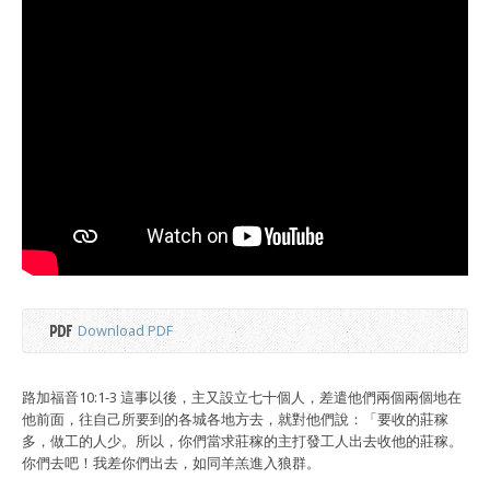
Download PDF
路加福音10:1-3 這事以後，主又設立七十個人，差遣他們兩個兩個地在
他前面，往自己所要到的各城各地方去，就對他們說：「要收的莊稼
多，做工的人少。所以，你們當求莊稼的主打發工人出去收他的莊稼。
你們去吧！我差你們出去，如同羊羔進入狼群。