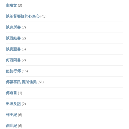
主禱文
(3)
以基督耶穌的心為心
(45)
以弗所書
(7)
以西結書
(2)
以賽亞書
(5)
何西阿書
(2)
使徒行傳
(15)
傳報喜訊 腳蹤佳美
(61)
傳道書
(1)
出埃及記
(2)
列王紀
(6)
創世紀
(6)