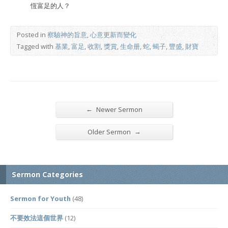
恆富足的人？
Posted in
察驗神的旨意
,
心意更新而變化
Tagged with
基業
,
富足
,
收割
,
獎賞
,
生命册
,
蛇
,
蝎子
,
豐盛
,
財寶
←
Newer Sermon
→
Older Sermon
Sermon Categories
Sermon for Youth
(48)
不要效法這個世界
(12)