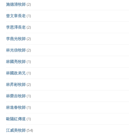
施德清牧師
(2)
曾文章長老
(1)
李恩澤長老
(2)
李燕光牧師
(2)
林光信牧師
(2)
林國亮牧師
(1)
林國政弟兄
(1)
林昇彬牧師
(2)
林榮吉牧師
(1)
林進春牧師
(1)
歐陽紅傳道
(1)
江威美牧師
(54)