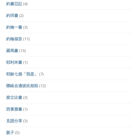
約書亞記
(4)
約珥書
(2)
約翰一書
(3)
約翰福音
(11)
羅馬書
(13)
耶利米書
(1)
耶穌七個「我是」
(7)
聯絡合適彼此相助
(12)
腓立比書
(3)
西番雅書
(1)
見證分享
(3)
親子
(5)