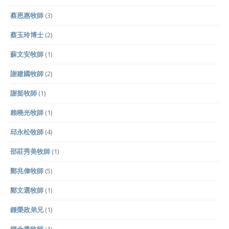
蔡恩惠牧師
(3)
蔡玉玲博士
(2)
蘇文安牧師
(1)
謝建國牧師
(2)
謝挺牧師
(1)
賴曉光牧師
(1)
邱永松牧師
(4)
邵莊秀美牧師
(1)
鄭兆偉牧師
(5)
鄭文選牧師
(1)
鍾榮政弟兄
(1)
鍾金貴牧師
(1)