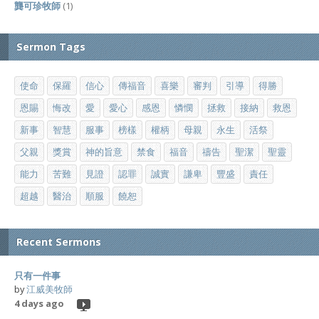
龔可珍牧師
(1)
Sermon Tags
使命
保羅
信心
傳福音
喜樂
審判
引導
得勝
恩賜
悔改
愛
愛心
感恩
憐憫
拯救
接納
救恩
新事
智慧
服事
榜樣
權柄
母親
永生
活祭
父親
獎賞
神的旨意
禁食
福音
禱告
聖潔
聖靈
能力
苦難
見證
認罪
誠實
謙卑
豐盛
責任
超越
醫治
順服
饒恕
Recent Sermons
只有一件事
by
江威美牧師
4 days ago