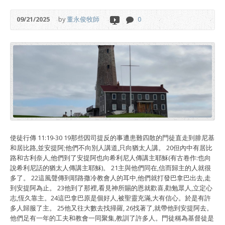
09/21/2025
by
董永俊牧師
0
使徒行傳 11:19-30 19那些因司提反的事遭患難四散的門徒直走到腓尼基
和居比路,並安提阿;他們不向別人講道,只向猶太人講。 20但內中有居比
路和古利奈人,他們到了安提阿也向希利尼人傳講主耶穌(有古卷作:也向
說希利尼話的猶太人傳講主耶穌)。 21主與他們同在,信而歸主的人就很
多了。 22這風聲傳到耶路撒冷教會人的耳中,他們就打發巴拿巴出去,走
到安提阿為止。 23他到了那裡,看見神所賜的恩就歡喜,勸勉眾人,立定心
志,恆久靠主。24這巴拿巴原是個好人,被聖靈充滿,大有信心。於是有許
多人歸服了主。 25他又往大數去找掃羅, 26找著了,就帶他到安提阿去。
他們足有一年的工夫和教會一同聚集,教訓了許多人。門徒稱為基督徒是