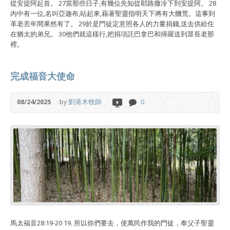
從安提阿起首。 27當那些日子,有幾位先知從耶路撒冷下到安提阿。 28
內中有一位,名叫亞迦布,站起來,藉著聖靈指明天下將有大饑荒。這事到
革老丟年間果然有了。 29於是門徒定意照各人的力量捐錢,送去供給住
在猶太的弟兄。 30他們就這樣行,把捐項託巴拿巴和掃羅送到眾長老那
裡。
完成福音大使命
08/24/2025
by
劉港木牧師
0
馬太福音28:19-20 19. 所以你們要去，使萬民作我的門徒，奉父子聖靈