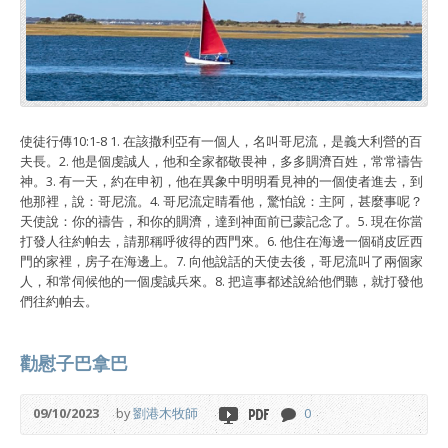
使徒行傳10:1-8 1. 在該撒利亞有一個人，名叫哥尼流，是義大利營的百
夫長。2. 他是個虔誠人，他和全家都敬畏神，多多賙濟百姓，常常禱告
神。3. 有一天，約在申初，他在異象中明明看見神的一個使者進去，到
他那裡，說：哥尼流。4. 哥尼流定睛看他，驚怕說：主阿，甚麼事呢？
天使說：你的禱告，和你的賙濟，達到神面前已蒙記念了。5. 現在你當
打發人往約帕去，請那稱呼彼得的西門來。6. 他住在海邊一個硝皮匠西
門的家裡，房子在海邊上。7. 向他說話的天使去後，哥尼流叫了兩個家
人，和常伺候他的一個虔誠兵來。8. 把這事都述說給他們聽，就打發他
們往約帕去。
勸慰子巴拿巴
09/10/2023
by
劉港木牧師
0