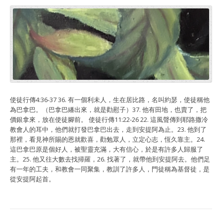
使徒行傳4:36-37 36. 有一個利未人，生在居比路，名叫約瑟，使徒稱他
為巴拿巴。（巴拿巴繙出來，就是勸慰子）37. 他有田地，也賣了，把
價銀拿來，放在使徒腳前。 使徒行傳11:22-26 22. 這風聲傳到耶路撒冷
教會人的耳中，他們就打發巴拿巴出去，走到安提阿為止。23. 他到了
那裡，看見神所賜的恩就歡喜，勸勉眾人，立定心志，恆久靠主。24.
這巴拿巴原是個好人，被聖靈充滿，大有信心，於是有許多人歸服了
主。25. 他又往大數去找掃羅，26. 找著了，就帶他到安提阿去。他們足
有一年的工夫，和教會一同聚集，教訓了許多人，門徒稱為基督徒，是
從安提阿起首。