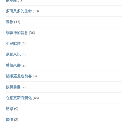
啟示錄
(1)
多而又多的生命
(18)
宣教
(13)
察驗神的旨意
(30)
小兒獻禮
(1)
尼希米記
(4)
希伯來書
(2)
帖撒羅尼迦前書
(4)
彼得前書
(2)
心意更新而變化
(46)
感恩
(9)
憐憫
(2)