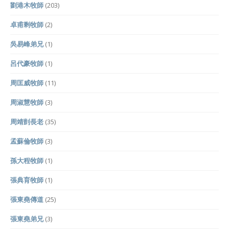
劉港木牧師
(203)
卓甫剩牧師
(2)
吳易峰弟兄
(1)
呂代豪牧師
(1)
周匡威牧師
(11)
周淑慧牧師
(3)
周靖剴長老
(35)
孟蘇倫牧師
(3)
孫大程牧師
(1)
張典育牧師
(1)
張東堯傳道
(25)
張東堯弟兄
(3)