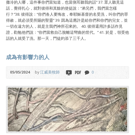
撒冷的人哪，這件事你們當知道，也當側耳聽我的話” 37. 眾人聽見這
話，覺得扎心，就對彼得和其餘的使徒說：“弟兄們，我們當怎樣
行？”38. 彼得說：“你們各人要悔改，奉耶穌基督的名受洗，叫你們的罪
得赦，就必須受所賜的聖靈” 39. 因為這應許是給你們和你們的兒女，並
一切在遠方的人，就是主我們神所召來的。 40. 彼得還用許多話作見
證，勸勉他們說：“你們當救自己脫離這彎曲的世代。” 41. 於是，領受他
話的人就受了洗。那一天，門徒約添了三千人。
成為有影響力的人
05/05/2024
by
江威美牧師
0