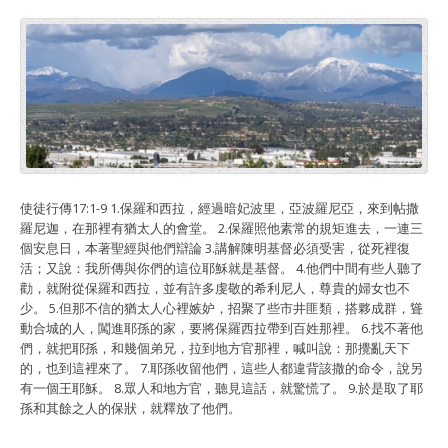
使徒行傳17:1-9 1.保羅和西拉，經過暗妃波里，亞波羅尼亞，來到帖撒
羅尼迦，在那裡有猶太人的會堂。 2.保羅照他素常的規矩進去，一連三
個安息日，本著聖經與他們辯論 3.講解陳明基督必須受害，從死裡復
活；又說：我所傳與你們的這位耶穌就是基督。 4.他們中間有些人聽了
勸，就附從保羅和西拉，並有許多虔敬的希利尼人，尊貴的婦女也不
少。 5.但那不信的猶太人心裡嫉妒，招聚了些市井匪類，搭夥成群，聳
動合城的人，闖進耶孫的家，要將保羅西拉帶到百姓那裡。 6.找不著他
們，就把耶孫，和幾個弟兄，拉到地方官那裡，喊叫說：那攪亂天下
的，也到這裡來了。 7.耶孫收留他們，這些人都違背該撒的命令，說另
有一個王耶穌。 8.眾人和地方官，聽見這話，就驚慌了。 9.於是取了耶
孫和其餘之人的保狀，就釋放了他們。