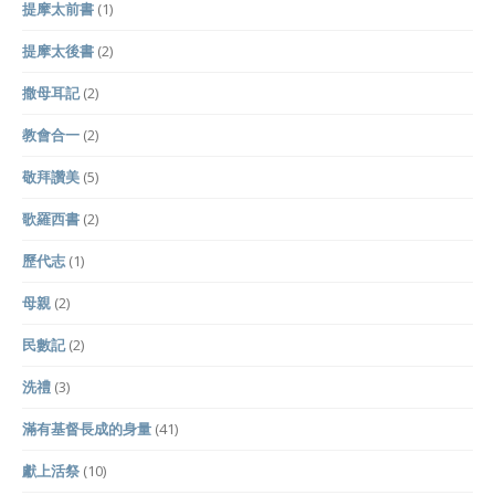
提摩太前書
(1)
提摩太後書
(2)
撒母耳記
(2)
教會合一
(2)
敬拜讚美
(5)
歌羅西書
(2)
歷代志
(1)
母親
(2)
民數記
(2)
洗禮
(3)
滿有基督長成的身量
(41)
獻上活祭
(10)