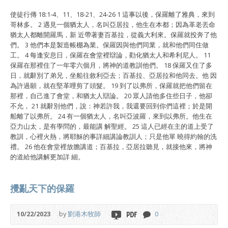
使徒行傳 18:1-4、11、18-21、24-26 1 這事以後，保羅離了雅典，來到
哥林多。 2 遇見一個猶太人，名叫亞居拉，他生在本都；因為革老丟命
猶太人都離開羅馬，新 近帶著妻百基拉，從義大利來。保羅就投奔了他
們。 3 他們本是製造帳棚為業。保羅因與他們同業，就和他們同住做
工。 4 每逢安息日，保羅在會堂裡辯論，勸化猶太人和希利尼人。 11
保羅在那裡住了一年零六個月，將神的道教訓他們。 18 保羅又住了多
日，就辭別了弟兄，坐船往敘利亞去；百基拉、亞居拉和他同去。他 因
為許過願，就在堅革哩剪了頭髮。 19 到了以弗所，保羅就把他們留在
那裡，自己進了會堂，和猶太人辯論。 20 眾人請他多住些日子，他卻
不允， 21 就辭別他們，說：神若許我，我還要回到你們這裡；於是開
船離了以弗所。 24 有一個猶太人，名叫亞波羅，來到以弗所。他生在
亞力山太，是有學問的，最能講 解聖經。 25 這人已經在主的道上受了
教訓，心裡火熱，將耶穌的事詳細講論教訓人；只是他單 曉得約翰的洗
禮。 26 他在會堂裡放膽講道；百基拉，亞居拉聽見，就接他來，將神
的道給他講解更加詳 細。
攪亂天下的保羅
10/22/2023
by
劉港木牧師
0