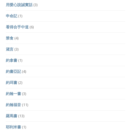
用愛心說誠實話
(3)
申命記
(1)
看得合乎中道
(6)
禁食
(4)
箴言
(3)
約拿書
(1)
約書亞記
(4)
約珥書
(2)
約翰一書
(3)
約翰福音
(11)
羅馬書
(13)
耶利米書
(1)