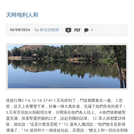
天時地利人和
06/09/2024
by
林光信牧師
0
使徒行傳2:1-4, 12-14, 37-41 1.五旬節到了，門徒都聚集在一處。 2.忽
然，從天上有響聲下來，好像一陣大風吹過，充滿了他們所坐的屋子；
3.又有舌頭如火焰顯現出來，分開落在他們各人頭上。 4.他們就都被聖
靈充滿，按著聖靈所賜的口才，說起別國的話來。 12. 眾人就都驚訝猜
疑，彼此說：“這是什麼意思呢？” 13. 還有人譏誚說：“他們無非是新酒
灌滿了。” 14. 彼得和十一個使徒站起，高聲說：“猶太人和一切住在耶路