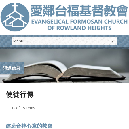
證道信息
使徒行傳
1
–
10
of
15
items
建造合神心意的教會