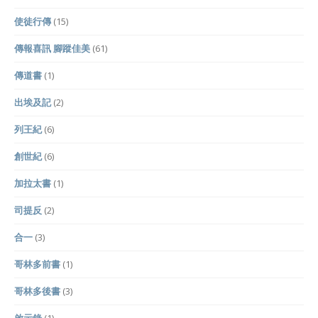
使徒行傳
(15)
傳報喜訊 腳蹤佳美
(61)
傳道書
(1)
出埃及記
(2)
列王紀
(6)
創世紀
(6)
加拉太書
(1)
司提反
(2)
合一
(3)
哥林多前書
(1)
哥林多後書
(3)