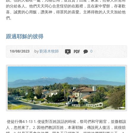
蹟。信的人都在一處，凡物公用；並且賣了田產，家業，照各人所需用
的分給各人。他們天天同心合意恆切的在殿裡，且在家中擘餅，存著歡
喜、誠實的心用飯，讚美神，得眾民的喜愛。主將得救的人天天加給他
們。
跟過耶穌的彼得
10/08/2023
by
劉港木牧師
0
使徒行傳4:1-13 1. 使徒對百姓說話的時候，祭司們和守殿官，並撒都該
人，忽然來了。2. 因他們教訓百姓，本著耶穌，傳說死人復活，就很煩