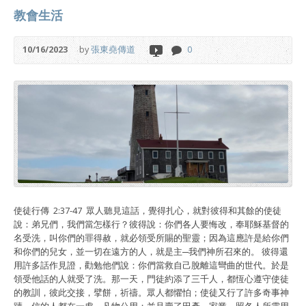
教會生活
10/16/2023
by
張東堯傳道
0
使徒行傳 2:37-47 眾人聽見這話，覺得扎心，就對彼得和其餘的使徒
說：弟兄們，我們當怎樣行？彼得說：你們各人要悔改，奉耶穌基督的
名受洗，叫你們的罪得赦，就必領受所賜的聖靈；因為這應許是給你們
和你們的兒女，並一切在遠方的人，就是主─我們神所召來的。 彼得還
用許多話作見證，勸勉他們說：你們當救自己脫離這彎曲的世代。於是
領受他話的人就受了洗。那一天，門徒約添了三千人，都恆心遵守使徒
的教訓，彼此交接，擘餅，祈禱。眾人都懼怕；使徒又行了許多奇事神