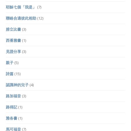
耶穌七個「我是」
(7)
聯絡合適彼此相助
(12)
腓立比書
(3)
西番雅書
(1)
見證分享
(3)
親子
(5)
詩篇
(15)
認識神的兒子
(4)
路加福音
(3)
路得記
(1)
雅各書
(1)
馬可福音
(7)