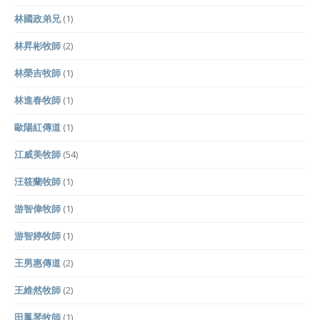
林國政弟兄
(1)
林昇彬牧師
(2)
林榮吉牧師
(1)
林進春牧師
(1)
歐陽紅傳道
(1)
江威美牧師
(54)
汪筱蘭牧師
(1)
游智偉牧師
(1)
游智婷牧師
(1)
王男惠傳道
(2)
王維然牧師
(2)
田鳳琴牧師
(1)