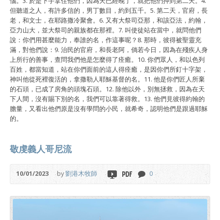
惱。3. 於是下手拿住他們，因為天已經晚了，就把他們押到第二天。4.
但聽道之人，有許多信的，男丁數目，約到五千。5. 第二天，官府，長
老，和文士，在耶路撒冷聚會。6. 又有大祭司亞那，和該亞法，約翰，
亞力山大，並大祭司的親族都在那裡。7. 叫使徒站在當中，就問他們
說：你們用甚麼能力，奉誰的名，作這事呢？8. 那時，彼得被聖靈充
滿，對他們說：9. 治民的官府，和長老阿，倘若今日，因為在殘疾人身
上所行的善事，查問我們他是怎麼得了痊癒。10. 你們眾人，和以色列
百姓，都當知道，站在你們面前的這人得痊癒，是因你們所釘十字架，
神叫他從死裡復活的，拿撒勒人耶穌基督的名。11. 他是你們匠人所棄
的石頭，已成了房角的頭塊石頭。12. 除他以外，別無拯救，因為在天
下人間，沒有賜下別的名，我們可以靠著得救。13. 他們見彼得約翰的
膽量，又看出他們原是沒有學問的小民，就希奇，認明他們是跟過耶穌
的。
敬虔義人哥尼流
10/01/2023
by
劉港木牧師
0