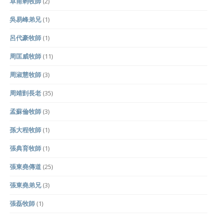
卓甫剩牧師
(2)
吳易峰弟兄
(1)
呂代豪牧師
(1)
周匡威牧師
(11)
周淑慧牧師
(3)
周靖剴長老
(35)
孟蘇倫牧師
(3)
孫大程牧師
(1)
張典育牧師
(1)
張東堯傳道
(25)
張東堯弟兄
(3)
張磊牧師
(1)