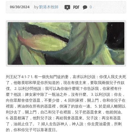
06/30/2024
by
劉港木牧師
0
列王紀下4:1-7 1. 有一個先知門徒的妻，哀求以利沙說：你僕人我丈夫死
了，他敬畏耶和華是你所知道的，現在有債主來，要取我兩個兒子作奴
僕。 2. 以利沙問他說：我可以為你做什麼呢？你告訴我，你家裡有什
麼？他說：婢女家中除了一瓶油之外，沒有什麼。 3. 以利沙說：你去，
向你眾鄰舍借空器皿，不要少借， 4. 回到家裡，關上門，你和你兒子在
裡面，將油倒在所有的器皿裡，倒滿了的放在一邊。 5. 於是婦人離開以
利沙去了，關上門，自己和兒子在裡面，兒子把器皿拿來，他就倒油。
6. 器皿都滿了，他對兒子說：再給我拿器皿來。兒子說：再沒有器皿
了，油就止住了。 7. 婦人去告訴神人，神人說：你去賣油還債，所剩
的，你和你兒子可以靠著度日。