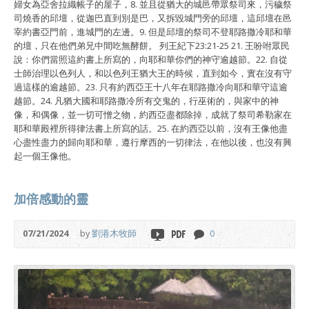
婦女為亞舍拉織帳子的屋子，8. 並且從猶大的城邑帶眾祭司來，污穢祭
司燒香的邱壇，從迦巴直到別是巴，又拆毀城門旁的邱壇，這邱壇在邑
宰約書亞門前，進城門的左邊。9. 但是邱壇的祭司不登耶路撒冷耶和華
的壇，只在他們弟兄中間吃無酵餅。 列王紀下23:21-25 21. 王吩咐眾民
說：你們當照這約書上所寫的，向耶和華你們的神守逾越節。22. 自從
士師治理以色列人，和以色列王猶大王的時候，直到如今，實在沒有守
過這樣的逾越節。23. 只有約西亞王十八年在耶路撒冷向耶和華守這逾
越節。24. 凡猶大國和耶路撒冷所有交鬼的，行巫術的，與家中的神
像，和偶像，並一切可憎之物，約西亞盡都除掉，成就了祭司希勒家在
耶和華殿裡所得律法書上所寫的話。25. 在約西亞以前，沒有王像他盡
心盡性盡力的歸向耶和華，遵行摩西的一切律法，在他以後，也沒有興
起一個王像他。
加倍感動的靈
07/21/2024
by
劉港木牧師
0