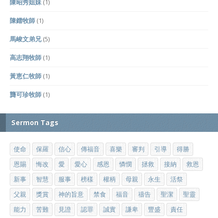
陳昭秀姐妹
(1)
陳鐳牧師
(1)
馬峻文弟兄
(5)
高志翔牧師
(1)
黃恵仁牧師
(1)
龔可珍牧師
(1)
Sermon Tags
使命
保羅
信心
傳福音
喜樂
審判
引導
得勝
恩賜
悔改
愛
愛心
感恩
憐憫
拯救
接納
救恩
新事
智慧
服事
榜樣
權柄
母親
永生
活祭
父親
獎賞
神的旨意
禁食
福音
禱告
聖潔
聖靈
能力
苦難
見證
認罪
誠實
謙卑
豐盛
責任