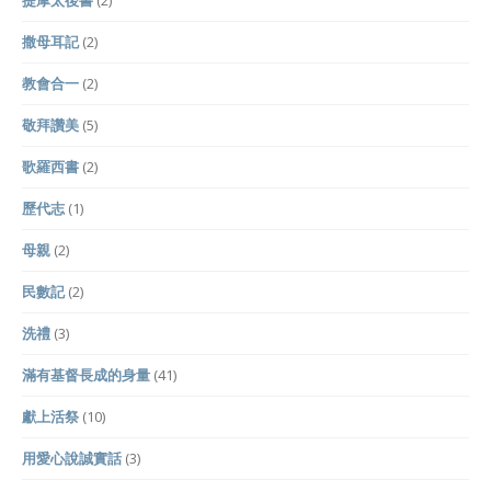
撒母耳記
(2)
教會合一
(2)
敬拜讚美
(5)
歌羅西書
(2)
歷代志
(1)
母親
(2)
民數記
(2)
洗禮
(3)
滿有基督長成的身量
(41)
獻上活祭
(10)
用愛心說誠實話
(3)