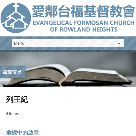
證道信息
列王紀
6
Items
危機中的啟示