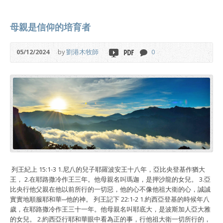
母親是信仰的培育者
05/12/2024
by
劉港木牧師
0
列王紀上 15:1-3 1.尼八的兒子耶羅波安王十八年，亞比央登基作猶大
王， 2.在耶路撒冷作王三年。他母親名叫瑪迦，是押沙龍的女兒。 3.亞
比央行他父親在他以前所行的一切惡，他的心不像他祖大衛的心，誠誠
實實地順服耶和華─他的神。 列王記下 22:1-2 1.約西亞登基的時候年八
歲，在耶路撒冷作王三十一年。他母親名叫耶底大，是波斯加人亞大雅
的女兒。 2.約西亞行耶和華眼中看為正的事，行他祖大衛一切所行的，