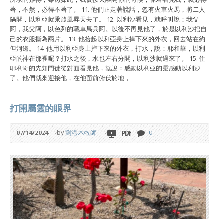
著，不然，必得不著了。 11. 他們正走著說話，忽有火車火馬，將二人
隔開，以利亞就乘旋風昇天去了。 12. 以利沙看見，就呼叫說：我父
阿，我父阿，以色列的戰車馬兵阿。以後不再見他了，於是以利沙把自
己的衣服撕為兩片。 13. 他拾起以利亞身上掉下來的外衣，回去站在約
但河邊。 14. 他用以利亞身上掉下來的外衣，打水，說：耶和華，以利
亞的神在那裡呢？打水之後，水也左右分開，以利沙就過來了。 15. 住
耶利哥的先知門徒從對面看見他，就說：感動以利亞的靈感動以利沙
了。他們就來迎接他，在他面前俯伏於地，
打開屬靈的眼界
07/14/2024
by
劉港木牧師
0