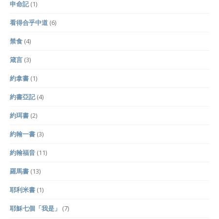
申命記
(1)
看得合乎中道
(6)
禁食
(4)
箴言
(3)
約拿書
(1)
約書亞記
(4)
約珥書
(2)
約翰一書
(3)
約翰福音
(11)
羅馬書
(13)
耶利米書
(1)
耶穌七個「我是」
(7)