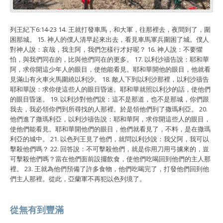
列王紀下6:14-23 14. 王就打發車馬，和大軍，往那裡去，夜間到了，圍
困那城。 15. 神人的僕人清早起來出去，看見車馬軍兵圍困了城。僕人
對神人說：哀哉，我主阿，我們怎樣行才好呢？ 16. 神人說：不要懼
怕，與我們同在的，比與他們同在的更多。 17. 以利沙禱告說：耶和華
阿，求你開這少年人的眼目，使他能看見。耶和華開他的眼目，他就看
見滿山有火車火馬圍繞以利沙。 18. 敵人下到以利沙那裡，以利沙禱告
耶和華說：求你使這些人的眼目昏迷。耶和華就照以利沙的話，使他們
的眼目昏迷。 19. 以利沙對他們說：這不是那道，也不是那城，你們跟
我去，我必領你們到所尋找的人那裡。於是領他們到了撒瑪利亞。 20.
他們進了撒瑪利亞，以利沙禱告說：耶和華阿，求你開這些人的眼目，
使他們能看見。耶和華開他們的眼目，他們就看見了，不料，是在撒瑪
利亞的城中。 21. 以色列王見了他們，就問以利沙說：我父阿，我可以
擊殺他們嗎？ 22. 回答說：不可擊殺他們，就是你用刀用弓擄來的，豈
可擊殺他們嗎？當在他們面前設擺飲食，使他們吃喝回到他們的主人那
裡。 23. 王就為他們預備了許多食物，他們吃喝完了，打發他們回到他
們主人那裡。從此，亞蘭軍不再犯以色列境了。
從無有到豐滿