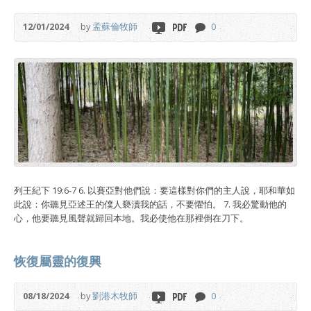
12/01/2024
by
孟蘇倫牧師
0
列王紀下 19:6-7 6. 以賽亞對他們說：要這樣對你們的主人說，耶和華如
此說：你聽見亞述王的僕人褻瀆我的話，不要懼怕。 7. 我必驚動他的
心，他要聽見風聲就歸回本地。我必使他在那裡倒在刀下。
恢復屬靈的復興
08/18/2024
by
劉港木牧師
0