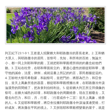
列王紀下23:1-9 1. 王差遣人招聚猶大和耶路撒冷的眾長老來。2. 王和猶
大眾人，與耶路撒冷的居民，並祭司，先知，和所有的百姓，無論大
小，都一同上到耶和華的殿，王就把耶和華殿裡所得的約書念給他們
聽。3. 王站在柱旁，在耶和華面前立約，要盡心盡性的順從耶和華，遵
守他的誡命，法度，律例，成就這書上所記的約言，眾民都服從這約。
4. 王吩咐大祭司希勒家，和副祭司，並把門的，將那為巴力，和亞舍
拉，並天上萬象所造的器皿，都從耶和華殿裡搬出來，在耶路撒冷外汲
淪溪旁的田間燒了，把灰拿到伯特利去。5. 從前猶大列王所立拜偶像的
祭司，在猶大城邑的邱壇，和耶路撒冷的周圍燒香，現在王都廢去，又
廢去向巴力，和日，月，行星，〔行星或作十二宮〕並天上萬象，燒香
的人。6. 又從耶和華殿裡，將亞舍拉搬到耶路撒冷外汲淪溪邊焚燒，打
碎成灰，將灰撒在平民的墳上。7. 又拆毀耶和華殿裡孌童的屋子，就是