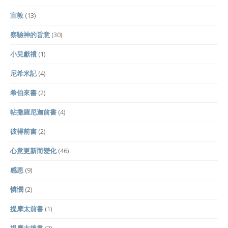
宣教
(13)
察驗神的旨意
(30)
小兒獻禮
(1)
尼希米記
(4)
希伯來書
(2)
帖撒羅尼迦前書
(4)
彼得前書
(2)
心意更新而變化
(46)
感恩
(9)
憐憫
(2)
提摩太前書
(1)
提摩太後書
(2)