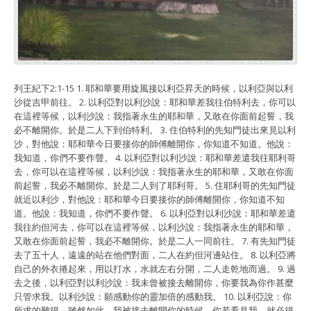
列王紀下2:1-15 1. 耶和華要用旋風接以利亞昇天的時候，以利亞與以利
沙從吉甲前往。 2. 以利亞對以利沙說：耶和華差我往伯特利去，你可以
在這裡等候，以利沙說：我指著永生的耶和華，又敢在你面前起誓，我
必不離開你。於是二人下到伯特利。 3. 住伯特利的先知門徒出來見以利
沙，對他說：耶和華今日要接你的師傅離開你，你知道不知道。他說：
我知道，你們不要作聲。 4. 以利亞對以利沙說：耶和華差遣我往耶利哥
去，你可以在這裡等候，以利沙說：我指著永生的耶和華，又敢在你面
前起誓，我必不離開你。於是二人到了耶利哥。 5. 住耶利哥的先知門徒
就近以利沙，對他說：耶和華今日要接你的師傅離開你，你知道不知
道。他說：我知道，你們不要作聲。 6. 以利亞對以利沙說：耶和華差遣
我往約但河去，你可以在這裡等候，以利沙說：我指著永生的耶和華，
又敢在你面前起誓，我必不離開你。於是二人一同前往。 7. 有先知門徒
去了五十人，遠遠的站在他們對面，二人在約但河邊站住。 8. 以利亞將
自己的外衣捲起來，用以打水，水就左右分開，二人走乾地而過。 9. 過
去之後，以利亞對以利沙說：我未曾被接去離開你，你要我為你作甚麼
只管求我。以利沙說：願感動你的靈加倍的感動我。 10. 以利亞說：你
所求的難得，雖然如此，我被接去離開你的時候，你若看見我，就必得