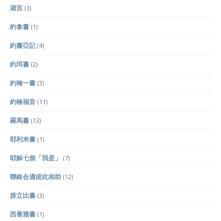
箴言
(3)
約拿書
(1)
約書亞記
(4)
約珥書
(2)
約翰一書
(3)
約翰福音
(11)
羅馬書
(13)
耶利米書
(1)
耶穌七個「我是」
(7)
聯絡合適彼此相助
(12)
腓立比書
(3)
西番雅書
(1)