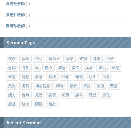
高志翔牧師
(1)
黃恵仁牧師
(1)
龔可珍牧師
(1)
Sermon Tags
使命
保羅
信心
傳福音
喜樂
審判
引導
得勝
恩賜
悔改
愛
愛心
感恩
憐憫
拯救
接納
救恩
新事
智慧
服事
榜樣
權柄
母親
永生
活祭
父親
獎賞
神的旨意
禁食
福音
禱告
聖潔
聖靈
能力
苦難
見證
認罪
誠實
謙卑
豐盛
責任
超越
醫治
順服
饒恕
Recent Sermons