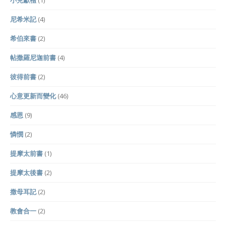
小兒獻禮
(1)
尼希米記
(4)
希伯來書
(2)
帖撒羅尼迦前書
(4)
彼得前書
(2)
心意更新而變化
(46)
感恩
(9)
憐憫
(2)
提摩太前書
(1)
提摩太後書
(2)
撒母耳記
(2)
教會合一
(2)