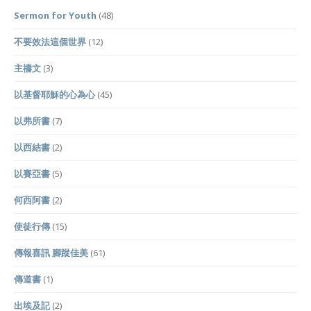
Sermon for Youth
(48)
不要效法這個世界
(12)
主禱文
(3)
以基督耶穌的心為心
(45)
以弗所書
(7)
以西結書
(2)
以賽亞書
(5)
何西阿書
(2)
使徒行傳
(15)
傳報喜訊 腳蹤佳美
(61)
傳道書
(1)
出埃及記
(2)