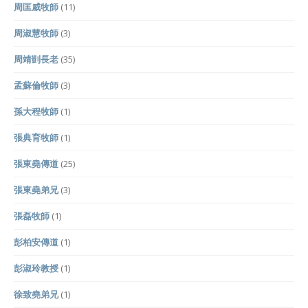
周匡威牧師
(11)
周淑慧牧師
(3)
周靖剴長老
(35)
孟蘇倫牧師
(3)
孫大程牧師
(1)
張典育牧師
(1)
張東堯傳道
(25)
張東堯弟兄
(3)
張磊牧師
(1)
彭柏安傳道
(1)
彭淑玲教授
(1)
徐致堯弟兄
(1)