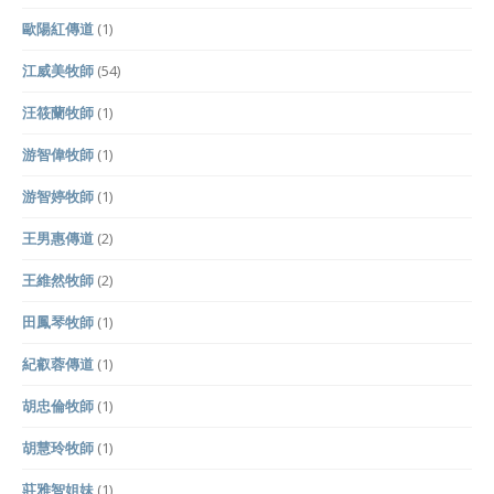
歐陽紅傳道
(1)
江威美牧師
(54)
汪筱蘭牧師
(1)
游智偉牧師
(1)
游智婷牧師
(1)
王男惠傳道
(2)
王維然牧師
(2)
田鳳琴牧師
(1)
紀叡蓉傳道
(1)
胡忠倫牧師
(1)
胡慧玲牧師
(1)
莊雅智姐妹
(1)