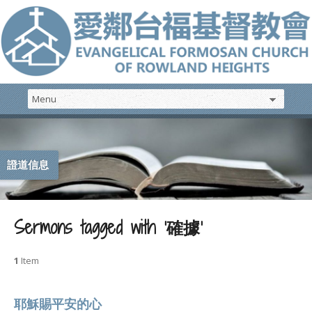
證道信息
Sermons tagged with ‘確據’
1
Item
耶穌賜平安的心