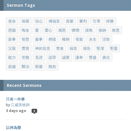
Sermon Tags
使命
保羅
信心
傳福音
喜樂
審判
引導
得勝
恩賜
悔改
愛
愛心
感恩
憐憫
拯救
接納
救恩
新事
智慧
服事
榜樣
權柄
母親
永生
活祭
父親
獎賞
神的旨意
禁食
福音
禱告
聖潔
聖靈
能力
苦難
見證
認罪
誠實
謙卑
豐盛
責任
超越
醫治
順服
饒恕
Recent Sermons
只有一件事
by
江威美牧師
3 days ago
以神為樂