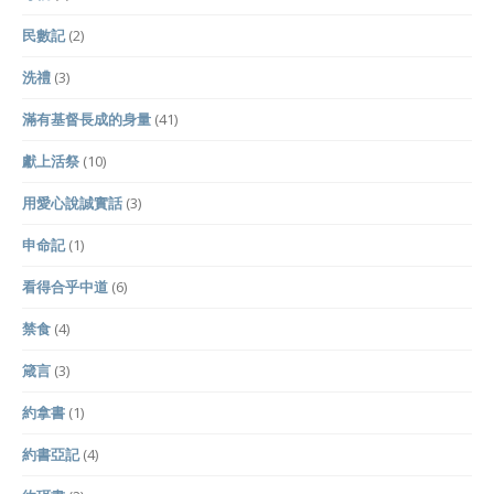
民數記
(2)
洗禮
(3)
滿有基督長成的身量
(41)
獻上活祭
(10)
用愛心說誠實話
(3)
申命記
(1)
看得合乎中道
(6)
禁食
(4)
箴言
(3)
約拿書
(1)
約書亞記
(4)