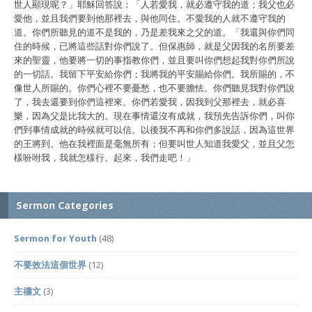
世人顯現呢？」耶穌回答說：「人若愛我，就必遵守我的道；我父也必
愛他，並且我們要到他那裡去，與他同住。不愛我的人就不遵守我的
道。你們所聽見的道不是我的，乃是差我來之父的道。「我還與你們同
住的時候，已將這些話對你們說了。但保惠師，就是父因我的名所要差
來的聖靈，他要將一切的事指教你們，並且要叫你們想起我對你們所說
的一切話。我留下平安給你們；我將我的平安賜給你們。我所賜的，不
像世人所賜的。你們心裡不要憂愁，也不要膽怯。你們聽見我對你們說
了，我去還要到你們這裡來。你們若愛我，因我到父那裡去，就必喜
樂，因為父是比我大的。現在事情還沒有成就，我預先告訴你們，叫你
們到事情成就的時候就可以信。以後我不再和你們多說話，因為這世界
的王將到。他在我裡面是毫無所有；但要叫世人知道我愛父，並且父怎
樣吩咐我，我就怎樣行。起來，我們走吧！」
Sermon Categories
Sermon for Youth
(48)
不要效法這個世界
(12)
主禱文
(3)