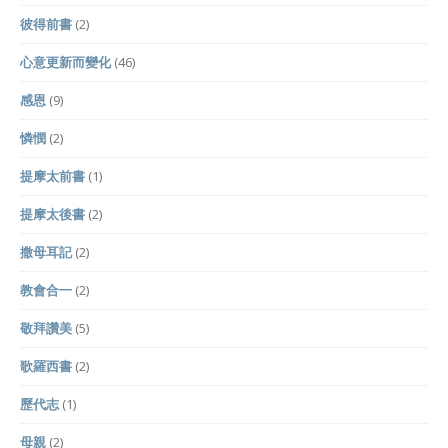
彼得前書
(2)
心意更新而變化
(46)
感恩
(9)
憐憫
(2)
提摩太前書
(1)
提摩太後書
(2)
撒母耳記
(2)
教會合一
(2)
敬拜讚美
(5)
歌羅西書
(2)
歷代志
(1)
母親
(2)