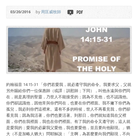
03/20/2016
by
周匡威牧師
約翰福音 14:15-31 「你們若愛我，就必遵守我的命令。我要求父，父就
另外賜給你們一位保惠師（或譯：訓慰師；下同），叫他永遠與你們同
在，就是真理的聖靈，乃世人不能接受的；因為不見他，也不認識他。
你們卻認識他，因他常與你們同在，也要在你們裡面。我不撇下你們為
孤兒，我必到你們這裡來。還有不多的時候，世人不再看見我，你們卻
看見我；因為我活著，你們也要活著。到那日，你們就知道我在父裡
面，你們在我裡面，我也在你們裡面。有了我的命令又遵守的，這人就
是愛我的；愛我的必蒙我父愛他，我也要愛他，並且要向他顯現。」猶
大（不是加略人猶大）問耶穌說：「主啊，為甚麼要向我們顯現，不向