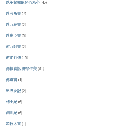
以基督耶穌的心為心
(45)
以弗所書
(7)
以西結書
(2)
以賽亞書
(5)
何西阿書
(2)
使徒行傳
(15)
傳報喜訊 腳蹤佳美
(61)
傳道書
(1)
出埃及記
(2)
列王紀
(6)
創世紀
(6)
加拉太書
(1)