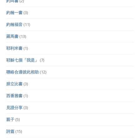
約珥書
(2)
約翰一書
(3)
約翰福音
(11)
羅馬書
(13)
耶利米書
(1)
耶穌七個「我是」
(7)
聯絡合適彼此相助
(12)
腓立比書
(3)
西番雅書
(1)
見證分享
(3)
親子
(5)
詩篇
(15)