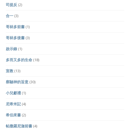
司提反
(2)
合一
(3)
哥林多前書
(1)
哥林多後書
(3)
啟示錄
(1)
多而又多的生命
(18)
宣教
(13)
察驗神的旨意
(30)
小兒獻禮
(1)
尼希米記
(4)
希伯來書
(2)
帖撒羅尼迦前書
(4)