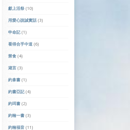
獻上活祭
(10)
用愛心說誠實話
(3)
申命記
(1)
看得合乎中道
(6)
禁食
(4)
箴言
(3)
約拿書
(1)
約書亞記
(4)
約珥書
(2)
約翰一書
(3)
約翰福音
(11)