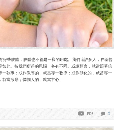
身子上有好些肢體，肢體也不都是一樣的用處。我們這許多人，在基督
是如此。按我們所得的恩賜，各有不同。或說預言，就當照著信
專一執事；或作教導的，就當專一教導；或作勸化的，就當專一
，就當殷勤；憐憫人的，就當甘心。
0