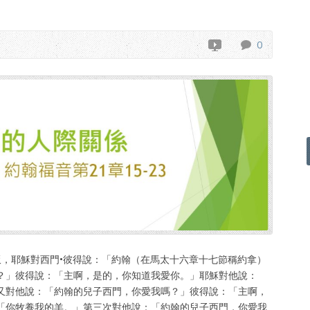
0
完了早飯，耶穌對西門•彼得說：「約翰（在馬太十六章十七節稱約拿）
？」彼得說：「主啊，是的，你知道我愛你。」耶穌對他說：
又對他說：「約翰的兒子西門，你愛我嗎？」彼得說：「主啊，
「你牧養我的羊。」第三次對他說：「約翰的兒子西門，你愛我