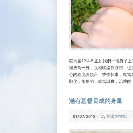
羅馬書12:4-8 正如我們一個
裡成為一身，互相聯絡作肢體，也
心的程度說預言；或作執事，就當
勸化；施捨的，就當誠實；治理的
滿有基督長成的身量
01/07/2018
by
劉港木牧師