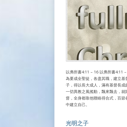
以弗所書4:11 – 16 以弗所書4
為要成全聖徒，各盡其職，建立基
子，得以長大成人，滿有基督長成
一切異教之風搖動，飄來飄去，就
督，全身都靠他聯絡得合式，百節
中建立自己。
光明之子