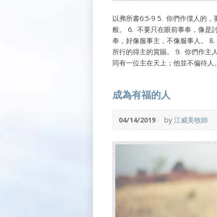
以弗所書6:5-9 5. 你們作僕
般。 6. 不要只在眼前事奉，像是
奉，好像服事主，不像服事人。 8
所行的得主的賞賜。 9. 你們作
同有一位主在天上；他並不偏待人
成為有福的人
04/14/2019
by
江威美牧師