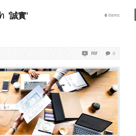
ith ‘誠實’
6
Items
0