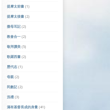
提摩太前書
(1)
提摩太後書
(2)
撒母耳記
(2)
教會合一
(2)
敬拜讚美
(5)
歌羅西書
(2)
歷代志
(1)
母親
(2)
民數記
(2)
洗禮
(3)
滿有基督長成的身量
(41)