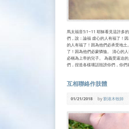
馬太福音5:1~11 耶穌看見這
們，說：論福 虛心的人有福了！因
的人有福了！因為他們必承受地土
了！因為他們必蒙憐恤。 清心的
必稱為上帝的兒子。 為義受逼迫
們，捏造各樣壞話毀謗你們，你們
互相聯絡作肢體
01/21/2018
by
劉港木牧師