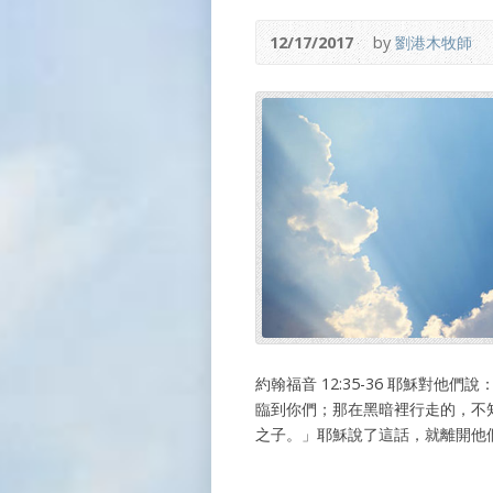
12/17/2017
by
劉港木牧師
約翰福音 12:35-36 耶穌對
臨到你們；那在黑暗裡行走的，不
之子。」耶穌說了這話，就離開他