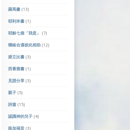
羅馬書
(13)
耶利米書
(1)
耶穌七個「我是」
(7)
聯絡合適彼此相助
(12)
腓立比書
(3)
西番雅書
(1)
見證分享
(3)
親子
(5)
詩篇
(15)
認識神的兒子
(4)
路加福音
(3)