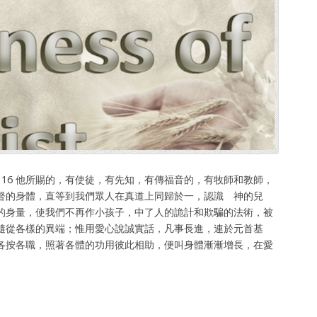
:11 – 16 他所賜的，有使徒，有先知，有傳福音的，有牧師和教師，
督的身體，直等到我們眾人在真道上同歸於一，認識 神的兒
的身量，使我們不再作小孩子，中了人的詭計和欺騙的法術，被
隨從各樣的異端；惟用愛心說誠實話，凡事長進，連於元首基
各按各職，照著各體的功用彼此相助，便叫身體漸漸增長，在愛