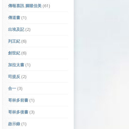
傳報喜訊 腳蹤佳美
(61)
傳道書
(1)
出埃及記
(2)
列王紀
(6)
創世紀
(6)
加拉太書
(1)
司提反
(2)
合一
(3)
哥林多前書
(1)
哥林多後書
(3)
啟示錄
(1)