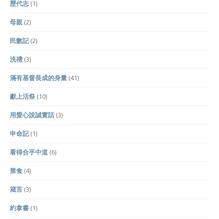
歷代志
(1)
母親
(2)
民數記
(2)
洗禮
(3)
滿有基督長成的身量
(41)
獻上活祭
(10)
用愛心說誠實話
(3)
申命記
(1)
看得合乎中道
(6)
禁食
(4)
箴言
(3)
約拿書
(1)