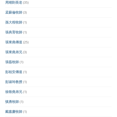
周靖剴長老
(35)
孟蘇倫牧師
(3)
孫大程牧師
(1)
張典育牧師
(1)
張東堯傳道
(25)
張東堯弟兄
(3)
張磊牧師
(1)
彭柏安傳道
(1)
彭淑玲教授
(1)
徐致堯弟兄
(1)
慎勇牧師
(1)
戴嘉慶牧師
(1)