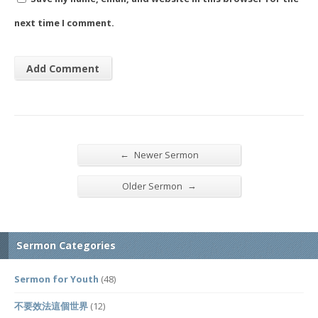
next time I comment.
←
Newer Sermon
→
Older Sermon
Sermon Categories
Sermon for Youth
(48)
不要效法這個世界
(12)