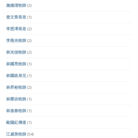
施德清牧師
(2)
曾文章長老
(1)
李恩澤長老
(2)
李燕光牧師
(2)
林光信牧師
(2)
林國亮牧師
(1)
林國政弟兄
(1)
林昇彬牧師
(2)
林榮吉牧師
(1)
林進春牧師
(1)
歐陽紅傳道
(1)
江威美牧師
(54)