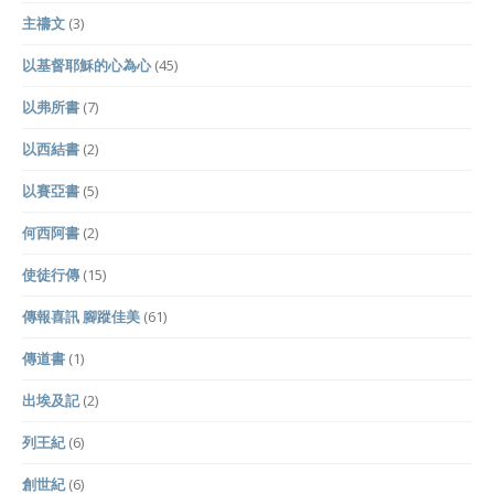
主禱文
(3)
以基督耶穌的心為心
(45)
以弗所書
(7)
以西結書
(2)
以賽亞書
(5)
何西阿書
(2)
使徒行傳
(15)
傳報喜訊 腳蹤佳美
(61)
傳道書
(1)
出埃及記
(2)
列王紀
(6)
創世紀
(6)