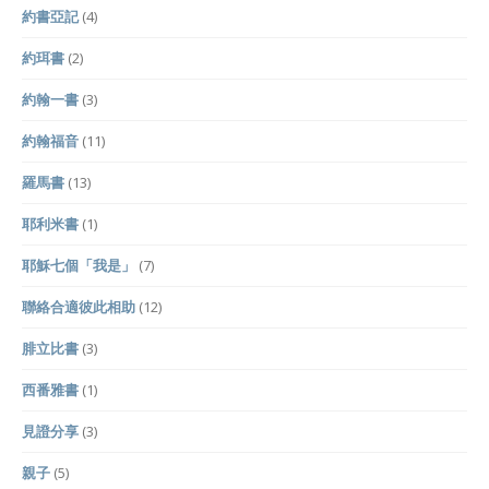
約書亞記
(4)
約珥書
(2)
約翰一書
(3)
約翰福音
(11)
羅馬書
(13)
耶利米書
(1)
耶穌七個「我是」
(7)
聯絡合適彼此相助
(12)
腓立比書
(3)
西番雅書
(1)
見證分享
(3)
親子
(5)