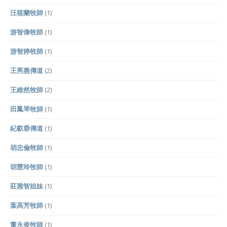
汪筱蘭牧師
(1)
游智偉牧師
(1)
游智婷牧師
(1)
王男惠傳道
(2)
王維然牧師
(2)
田鳳琴牧師
(1)
紀叡蓉傳道
(1)
胡忠倫牧師
(1)
胡慧玲牧師
(1)
莊雅智姐妹
(1)
葉高芳牧師
(1)
董永俊牧師
(1)