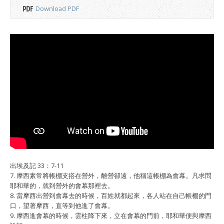
Download PDF
出埃及記 33：7-11
7. 摩西素常將帳棚支搭在營外，離營卻遠，他稱這帳棚為會幕。凡求問
耶和華的，就到營外的會幕那裡去。
8. 當摩西出營到會幕去的時候，百姓就都起來，各人站在自己帳棚的門
口，望著摩西，直等到他進了會幕。
9. 摩西進會幕的時候，雲柱降下來，立在會幕的門前，耶和華便與摩西