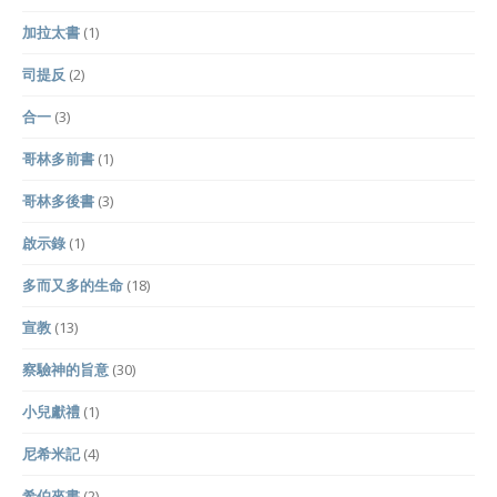
加拉太書
(1)
司提反
(2)
合一
(3)
哥林多前書
(1)
哥林多後書
(3)
啟示錄
(1)
多而又多的生命
(18)
宣教
(13)
察驗神的旨意
(30)
小兒獻禮
(1)
尼希米記
(4)
希伯來書
(2)