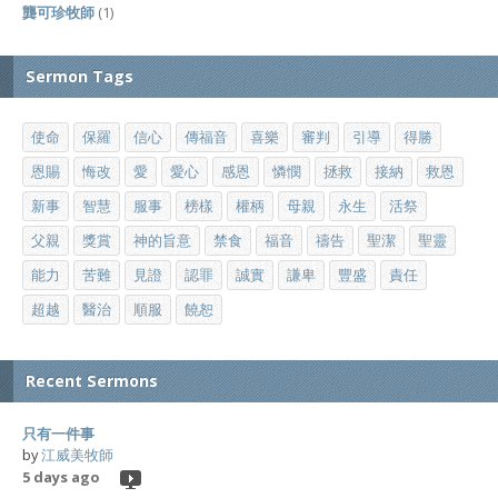
龔可珍牧師
(1)
Sermon Tags
使命
保羅
信心
傳福音
喜樂
審判
引導
得勝
恩賜
悔改
愛
愛心
感恩
憐憫
拯救
接納
救恩
新事
智慧
服事
榜樣
權柄
母親
永生
活祭
父親
獎賞
神的旨意
禁食
福音
禱告
聖潔
聖靈
能力
苦難
見證
認罪
誠實
謙卑
豐盛
責任
超越
醫治
順服
饒恕
Recent Sermons
只有一件事
by
江威美牧師
5 days ago