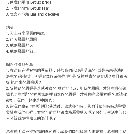
1. 使我們驕傲 Let up pride
2. 叫我們懼怕 Let us fear
3. 謊⾔的欺騙 Liar and deceive
結論
1. 天上各樣屬靈的福氣
2. 得著屬靈的恩賜
3. 成為屬靈的⼈
4. 成為屬靈的戰⼠
問題討論與分享
1. 在這個充滿祝福的季節裡，雖然我們已經是受洗的 (或是尚未受洗但
決志的) 基督徒，但是你(妳) 確信你(妳) 是 ⽗神尊貴的兒女嗎？並且得著
從 祂⽽來的恩賜嗎？
2. ⽗神給的恩賜是造就教會的(林前14:12)，那我的恩賜、才幹在哪個領
域呢？在 ”愛“ 的神國家庭裡 你(妳) 的恩賜、才幹願意榮耀神嗎？邀請你
(妳) ，我們⼀起建造神國吧！
3. 當我們拿到 “神國護照 (受洗後、決志後)“ 時，我們該如何時時讓聖靈
常駐在我們⼼裡，並掌管前⾯的路成為屬靈的⼈呢？另外，⽣活中該如
何分辨或抵擋魔⿁的詭計呢？
感謝神！這充滿祝福的季節裡，讓我們能祝福別⼈也蒙福，感謝神！給