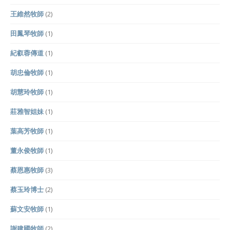
王維然牧師
(2)
田鳳琴牧師
(1)
紀叡蓉傳道
(1)
胡忠倫牧師
(1)
胡慧玲牧師
(1)
莊雅智姐妹
(1)
葉高芳牧師
(1)
董永俊牧師
(1)
蔡恩惠牧師
(3)
蔡玉玲博士
(2)
蘇文安牧師
(1)
謝建國牧師
(2)