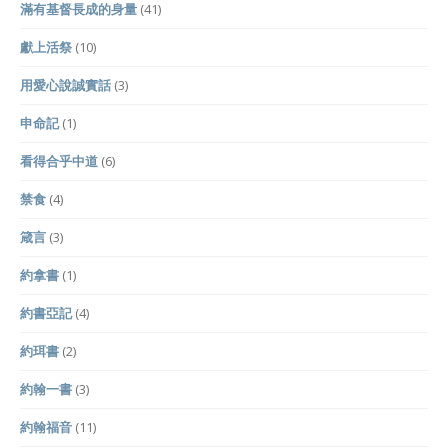
滿有基督長成的身量
(41)
獻上活祭
(10)
用愛心說誠實話
(3)
申命記
(1)
看得合乎中道
(6)
禁食
(4)
箴言
(3)
約拿書
(1)
約書亞記
(4)
約珥書
(2)
約翰一書
(3)
約翰福音
(11)