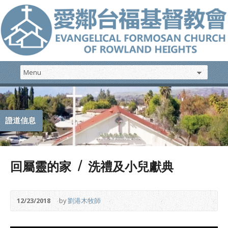
證道信息
回屬靈的家 / 洗禮及小兒獻典
12/23/2018
by
劉港木牧師