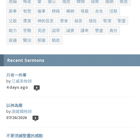
恩賜
悔改
愛
愛心
感恩
憐憫
拯救
接納
救恩
新事
智慧
服事
榜樣
權柄
母親
永生
活祭
父親
獎賞
神的旨意
禁食
福音
禱告
聖潔
聖靈
能力
苦難
見證
認罪
誠實
謙卑
豐盛
責任
超越
醫治
順服
饒恕
Recent Sermons
只有一件事
by
江威美牧師
4 days ago
以神為樂
by
謝建國牧師
07/26/2026
不要消滅聖靈的感動