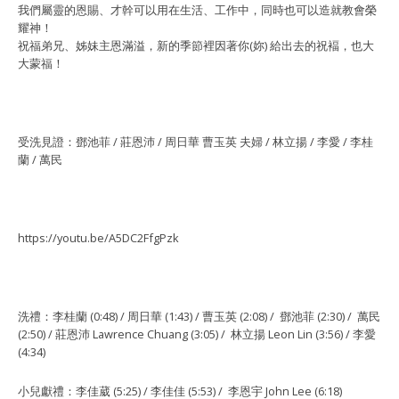
我們屬靈的恩賜、才幹可以⽤在⽣活、⼯作中，同時也可以造就教會榮
耀神！
祝福弟兄、姊妹主恩滿溢，新的季節裡因著你(妳) 給出去的祝褔，也⼤
⼤蒙福！
受洗見證：鄧池菲 / 莊恩沛 / 周日華 曹玉英 夫婦 / 林立揚 / 李愛 / 李桂
蘭 / 萬民
https://youtu.be/A5DC2FfgPzk
洗禮：李桂蘭 (0:48) / 周日華 (1:43) / 曹玉英 (2:08) / 鄧池菲 (2:30) / 萬民
(2:50) / 莊恩沛 Lawrence Chuang (3:05) / 林立揚 Leon Lin (3:56) / 李愛
(4:34)
小兒獻禮：李佳葳 (5:25) / 李佳佳 (5:53) / 李恩宇 John Lee (6:18)