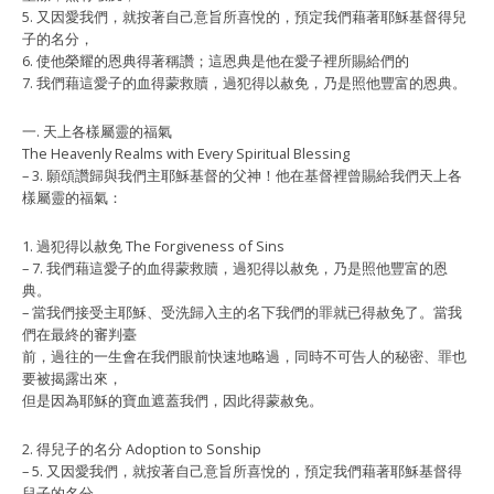
5. ⼜因愛我們，就按著⾃⼰意旨所喜悅的，預定我們藉著耶穌基督得兒
⼦的名分，
6. 使他榮耀的恩典得著稱讚；這恩典是他在愛⼦裡所賜給們的
7. 我們藉這愛⼦的⾎得蒙救贖，過犯得以赦免，乃是照他豐富的恩典。
⼀. 天上各樣屬靈的福氣
The Heavenly Realms with Every Spiritual Blessing
– 3. 願頌讚歸與我們主耶穌基督的⽗神！他在基督裡曾賜給我們天上各
樣屬靈的福氣：
1. 過犯得以赦免 The Forgiveness of Sins
– 7. 我們藉這愛⼦的⾎得蒙救贖，過犯得以赦免，乃是照他豐富的恩
典。
– 當我們接受主耶穌、受洗歸入主的名下我們的罪就已得赦免了。當我
們在最終的審判臺
前，過往的⼀⽣會在我們眼前快速地略過，同時不可告⼈的秘密、罪也
要被揭露出來，
但是因為耶穌的寶⾎遮蓋我們，因此得蒙赦免。
2. 得兒⼦的名分 Adoption to Sonship
– 5. ⼜因愛我們，就按著⾃⼰意旨所喜悅的，預定我們藉著耶穌基督得
兒⼦的名分，