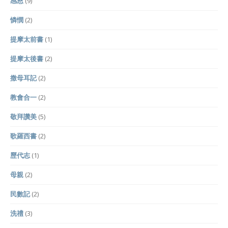
感恩
(9)
憐憫
(2)
提摩太前書
(1)
提摩太後書
(2)
撒母耳記
(2)
教會合一
(2)
敬拜讚美
(5)
歌羅西書
(2)
歷代志
(1)
母親
(2)
民數記
(2)
洗禮
(3)