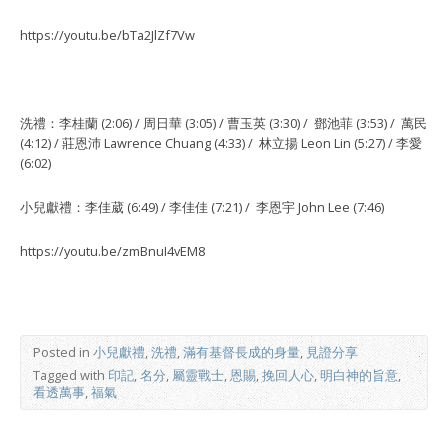
https://youtu.be/bTa2JlZf7Vw
洗禮：李桂蘭 (2:06) / 周日華 (3:05) / 曹玉英 (3:30) / 鄧池菲 (3:53) / 萬民
(4:12) / 莊恩沛 Lawrence Chuang (4:33) / 林立揚 Leon Lin (5:27) / 李愛
(6:02)
小兒獻禮：李佳葳 (6:49) / 李佳佳 (7:21) / 李恩宇 John Lee (7:46)
https://youtu.be/zmBnuI4vEM8
Posted in
小兒獻禮
,
洗禮
,
滿有基督長成的身量
,
見證分享
Tagged with
印記
,
名分
,
屬靈戰⼠
,
恩賜
,
挽回⼈⼼
,
明白神的旨意
,
看透萬事
,
福氣