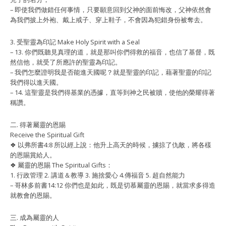
– 即使我們做錯任何事情，只要願意回到⽗神的⾯前悔改，⽗神依然會
為我們披上外袍、戴上戒⼦、穿上鞋⼦，不會因為犯錯⾝份被奪去。
3. 受聖靈為印記 Make Holy Spirit with a Seal
– 13. 你們既聽⾒真理的道，就是那叫你們得救的福⾳，也信了基督，既
然信他，就受了所應許的聖靈為印記。
– 我們怎麼證明我是否能進天國呢？就是聖靈的印記，藉著聖靈的印記
我們得以進天國。
– 14. 這聖靈是我們得基業的憑據，直等到神之⺠被贖，使他的榮耀得著
稱讚。
⼆. 得著屬靈的恩賜
Receive the Spiritual Gift
❖ 以弗所書4:8 所以經上說：他升上⾼天的時候，擄掠了仇敵，將各樣
的恩賜賞給⼈。
❖ 屬靈的恩賜 The Spiritual Gifts：
1. ⾏政管理 2. 講道＆教導 3. 施捨愛⼼ 4.傳福⾳ 5. 超⾃然能⼒
– 哥林多前書14:12 你們也是如此，既是切慕屬靈的恩賜，就當求多得造
就教會的恩賜。
三. 成為屬靈的⼈