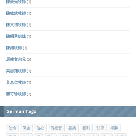
陳愛光牧師
(1)
陳敏欽牧師
(1)
陳文禮牧師
(1)
陳昭秀姐妹
(1)
陳鐳牧師
(1)
馬峻文弟兄
(5)
高志翔牧師
(1)
黃恵仁牧師
(1)
龔可珍牧師
(1)
Sermon Tags
使命
保羅
信心
傳福音
喜樂
審判
引導
得勝