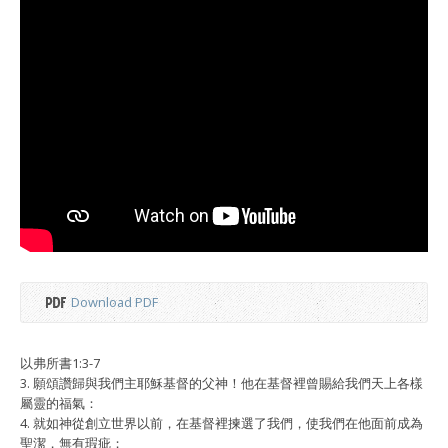
Download PDF
以弗所書1:3-7
3. 願頌讚歸與我們主耶穌基督的⽗神！他在基督裡曾賜給我們天上各樣
屬靈的福氣：
4. 就如神從創立世界以前，在基督裡揀選了我們，使我們在他⾯前成為
聖潔，無有瑕疵；