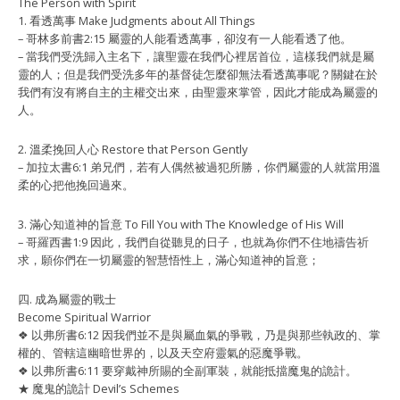
The Person with Spirit
1. 看透萬事 Make Judgments about All Things
– 哥林多前書2:15 屬靈的⼈能看透萬事，卻沒有⼀⼈能看透了他。
– 當我們受洗歸入主名下，讓聖靈在我們⼼裡居⾸位，這樣我們就是屬
靈的⼈；但是我們受洗多年的基督徒怎麼卻無法看透萬事呢？關鍵在於
我們有沒有將⾃主的主權交出來，由聖靈來掌管，因此才能成為屬靈的
⼈。
2. 溫柔挽回⼈⼼ Restore that Person Gently
– 加拉太書6:1 弟兄們，若有⼈偶然被過犯所勝，你們屬靈的⼈就當⽤溫
柔的⼼把他挽回過來。
3. 滿⼼知道神的旨意 To Fill You with The Knowledge of His Will
– 哥羅⻄書1:9 因此，我們⾃從聽⾒的⽇⼦，也就為你們不住地禱告祈
求，願你們在⼀切屬靈的智慧悟性上，滿⼼知道神的旨意；
四. 成為屬靈的戰⼠
Become Spiritual Warrior
❖ 以弗所書6:12 因我們並不是與屬⾎氣的爭戰，乃是與那些執政的、掌
權的、管轄這幽暗世界的，以及天空府靈氣的惡魔爭戰。
❖ 以弗所書6:11 要穿戴神所賜的全副軍裝，就能抵擋魔⿁的詭計。
★ 魔⿁的詭計 Devil’s Schemes