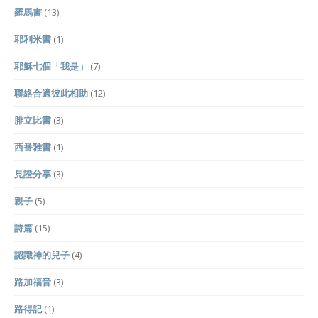
羅馬書
(13)
耶利米書
(1)
耶穌七個「我是」
(7)
聯絡合適彼此相助
(12)
腓立比書
(3)
西番雅書
(1)
見證分享
(3)
親子
(5)
詩篇
(15)
認識神的兒子
(4)
路加福音
(3)
路得記
(1)