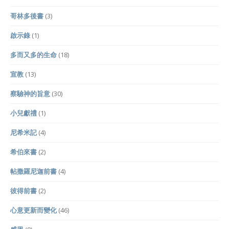
哥林多後書
(3)
啟示錄
(1)
多而又多的生命
(18)
宣教
(13)
察驗神的旨意
(30)
小兒獻禮
(1)
尼希米記
(4)
希伯來書
(2)
帖撒羅尼迦前書
(4)
彼得前書
(2)
心意更新而變化
(46)