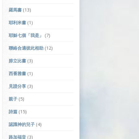
羅馬書
(13)
耶利米書
(1)
耶穌七個「我是」
(7)
聯絡合適彼此相助
(12)
腓立比書
(3)
西番雅書
(1)
見證分享
(3)
親子
(5)
詩篇
(15)
認識神的兒子
(4)
路加福音
(3)