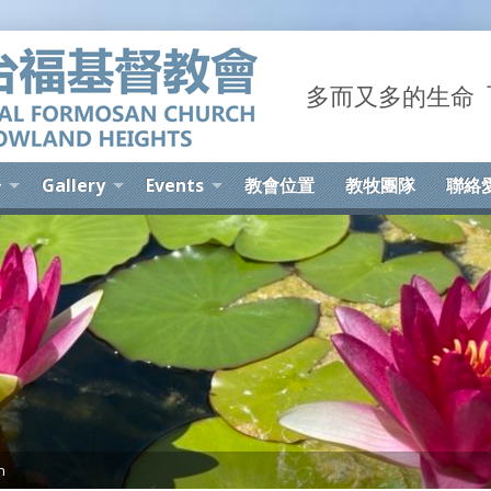
多而又多的生命 The 
告
Gallery
Events
教會位置
教牧團隊
聯絡
n