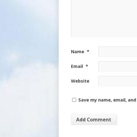
Name
*
Email
*
Website
Save my name, email, and 