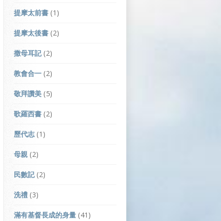
提摩太前書
(1)
提摩太後書
(2)
撒母耳記
(2)
教會合一
(2)
敬拜讚美
(5)
歌羅西書
(2)
歷代志
(1)
母親
(2)
民數記
(2)
洗禮
(3)
滿有基督長成的身量
(41)