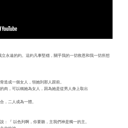
與我立永遠的約。這約凡事堅穩，關乎我的一切救恩和我一切所想
肋骨造成一個女人，領她到那人跟前。
中的肉，可以稱她為女人，因為她是從男人身上取出
連合，二人成為一體。
是說：『 以色列啊，你要聽，主我們神是獨一的主。