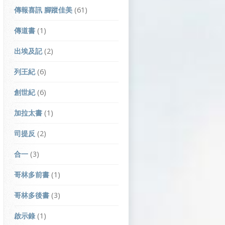
傳報喜訊 腳蹤佳美
(61)
傳道書
(1)
出埃及記
(2)
列王紀
(6)
創世紀
(6)
加拉太書
(1)
司提反
(2)
合一
(3)
哥林多前書
(1)
哥林多後書
(3)
啟示錄
(1)