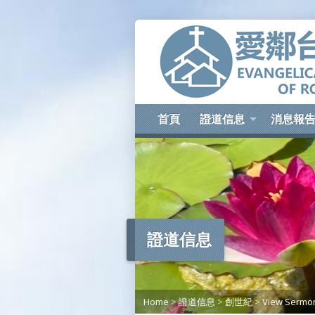
首頁
證道信息
消息報
證道信息
Home
>
證道信息
>
創世紀
>
View Sermo