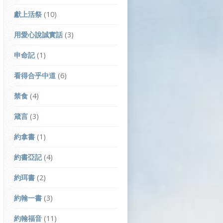
獻上活祭
(10)
用愛心說誠實話
(3)
申命記
(1)
看得合乎中道
(6)
禁食
(4)
箴言
(3)
約拿書
(1)
約書亞記
(4)
約珥書
(2)
約翰一書
(3)
約翰福音
(11)