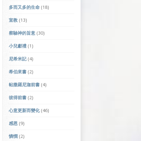
多而又多的生命
(18)
宣教
(13)
察驗神的旨意
(30)
小兒獻禮
(1)
尼希米記
(4)
希伯來書
(2)
帖撒羅尼迦前書
(4)
彼得前書
(2)
心意更新而變化
(46)
感恩
(9)
憐憫
(2)