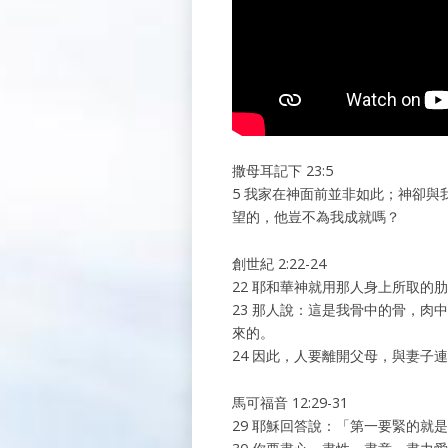
撒母耳記下 23:5
5 我家在神面前並非如此；神卻
望的，他豈不為我成就嗎？
創世紀 2:22-24
22 耶和華神就用那人身上所取的
23 那人說：這是我骨中的骨，肉
來的。
24 因此，人要離開父母，與妻子
馬可福音 12:29-31
29 耶穌回答說：「第一要緊的就