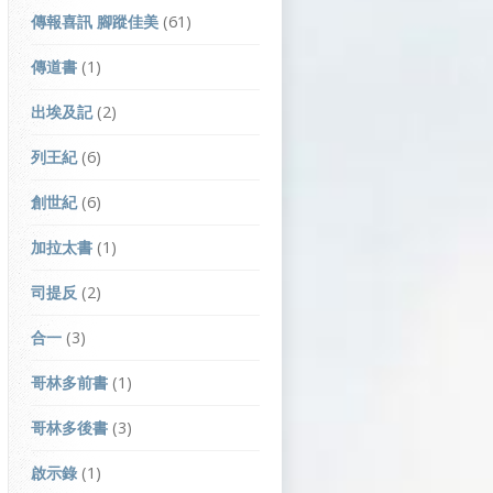
傳報喜訊 腳蹤佳美
(61)
傳道書
(1)
出埃及記
(2)
列王紀
(6)
創世紀
(6)
加拉太書
(1)
司提反
(2)
合一
(3)
哥林多前書
(1)
哥林多後書
(3)
啟示錄
(1)