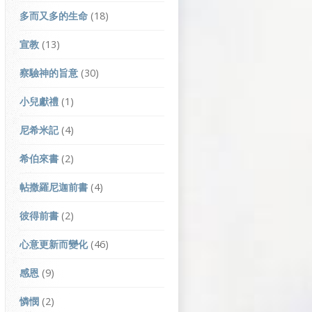
多而又多的生命
(18)
宣教
(13)
察驗神的旨意
(30)
小兒獻禮
(1)
尼希米記
(4)
希伯來書
(2)
帖撒羅尼迦前書
(4)
彼得前書
(2)
心意更新而變化
(46)
感恩
(9)
憐憫
(2)