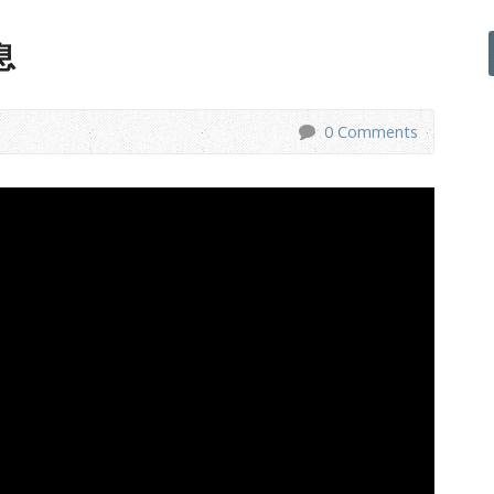
息
0 Comments