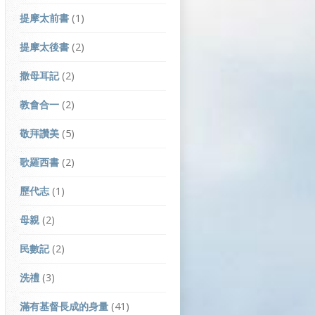
提摩太前書
(1)
提摩太後書
(2)
撒母耳記
(2)
教會合一
(2)
敬拜讚美
(5)
歌羅西書
(2)
歷代志
(1)
母親
(2)
民數記
(2)
洗禮
(3)
滿有基督長成的身量
(41)