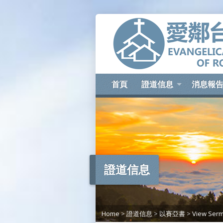
首頁
證道信息
消息報
證道信息
Home
>
證道信息
>
以賽亞書
>
View Ser