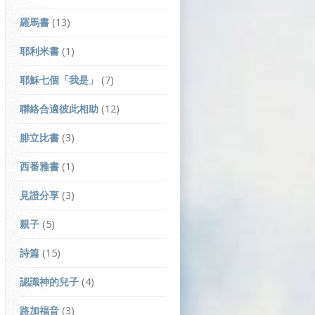
羅馬書
(13)
耶利米書
(1)
耶穌七個「我是」
(7)
聯絡合適彼此相助
(12)
腓立比書
(3)
西番雅書
(1)
見證分享
(3)
親子
(5)
詩篇
(15)
認識神的兒子
(4)
路加福音
(3)