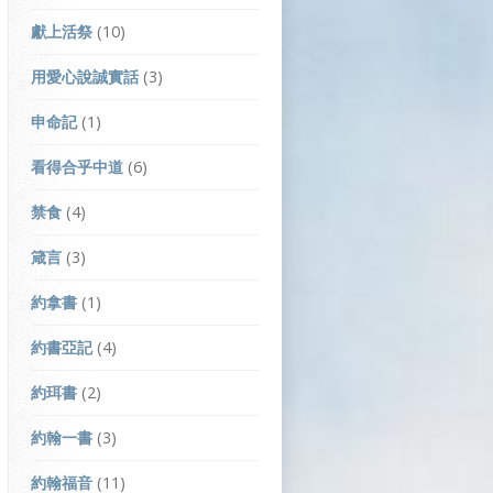
獻上活祭
(10)
用愛心說誠實話
(3)
申命記
(1)
看得合乎中道
(6)
禁食
(4)
箴言
(3)
約拿書
(1)
約書亞記
(4)
約珥書
(2)
約翰一書
(3)
約翰福音
(11)