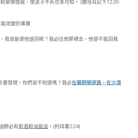
(
12:20-
耶和華憐恤我，使孩子不死也未可知。
撒母耳記下
不能改變的事實
，我豈能使他返回呢？我必往他那裡去，他卻不能回我
今要發現，你們豈不知道嗎？我必
在曠野開道路，在沙漠
(
2:24)
油醡必有
新酒和油盈溢
。
約
珥
書