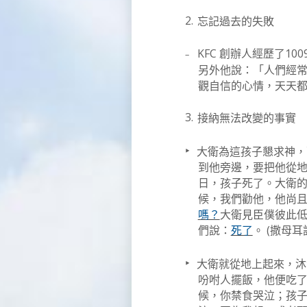
2.
忘記過去的失敗
KFC
100
–
創辦人經歷了
另外他說：「人們經
觀自信的心情，天天
3.
接納無法改變的事實
‣
大衛為這孩子懇求神，
到他旁邊，要把他從
日，孩子死了。大衛
候，我們勸他，他尚
嗎？
大衛見臣僕彼此
(
們說：
死了
。
撒母耳
‣
大衛就從地上起來，沐
吩咐人擺飯，他便吃
候，你禁食哭泣；孩