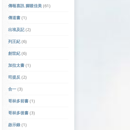
傳報喜訊 腳蹤佳美
(61)
傳道書
(1)
出埃及記
(2)
列王紀
(6)
創世紀
(6)
加拉太書
(1)
司提反
(2)
合一
(3)
哥林多前書
(1)
哥林多後書
(3)
啟示錄
(1)