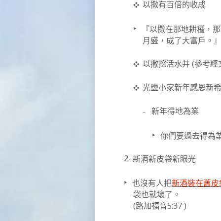
❖
以撒有百倍的收成
‣
『以撒在那地耕種，那
月盛，成了大富戶。
(
❖
以撒挖活水井
參考經
❖
光鹽小家新年感恩新
–
新年得地為業
‣
你們要過去得為
2.
新酒新皮袋新眼光
‣
也沒有人把
新酒裝在舊皮
袋也就壞了。
(
5:37 )
路
加福音