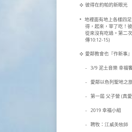
❖
彼得在約帕的新眼光
‣
地裡面有地上各樣四足
得，起來，宰了吃！
從來沒有吃過。第二
10:12-15)
傳
❖
愛鄰教會也『
作新事
3/9
–
泥土音樂
幸福
–
愛鄰以色列聖地之
(
–
第一屆
父子營
真愛
2019
–
幸福小組
–
聘牧：
江威美牧師