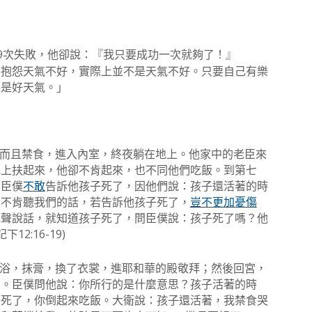
9
次失敗，他卻說：『我只要成功一次就夠了！』
常抱怨天氣不好，實際上並不是天氣不好。只要自己有樂
都是好天氣。」
而且禁食，進入內室，終夜躺在地上。他家中的老臣來
地上扶起來，他卻不肯起來，也不同他們吃飯。到第七
的臣僕
不敢
告訴他孩子死了，因他們說：孩子還活著的時
且不肯聽我們的話，若告訴他孩子死了，
豈不更加憂傷
低聲說話，就知道孩子死了，問臣僕說：孩子死了嗎？他
12:16-19)
記下
浴，抹膏，換了衣裳，進耶和華的殿敬拜；然後回宮，
了。臣僕問他說：你所行的是什麼意思？孩子活著的時
子死了，你倒起來吃飯。大衛說：孩子還活著，我禁食哭