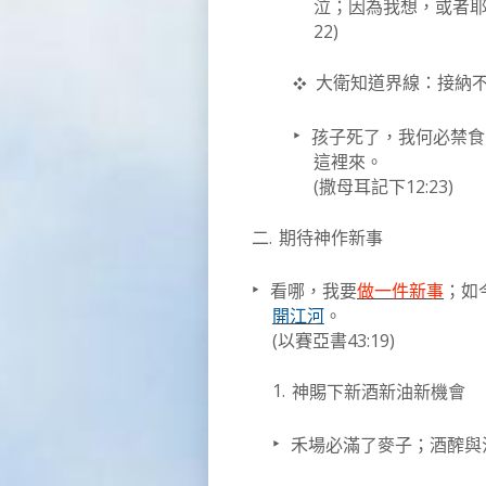
泣；因為我想，或者
22)
❖
大衛知道界線：接納
‣
孩子死了，我何必禁食
這裡來。
(
12:23)
撒母耳記下
二.
期待神作新事
‣
看哪，我要
做一件新事
；如
開江河
。
(
43:1
9)
以賽亞書
1.
神賜下新酒新油新機會
‣
禾場必滿了麥子；酒醡與