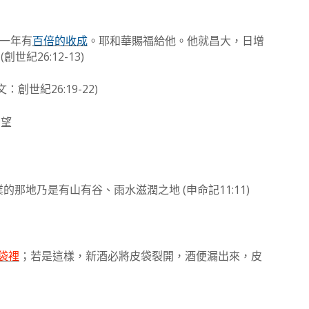
一年有
百倍的收成
。耶和華賜福給他。他就昌大，日增
(
26:12-13)
』
創世紀
26:19-22)
文：
創世紀
希望
(
11:11)
業的那地乃是有山有谷、雨水滋潤之地
申命記
袋裡
；若是這樣，新酒必將皮袋裂開，酒便漏出來，皮