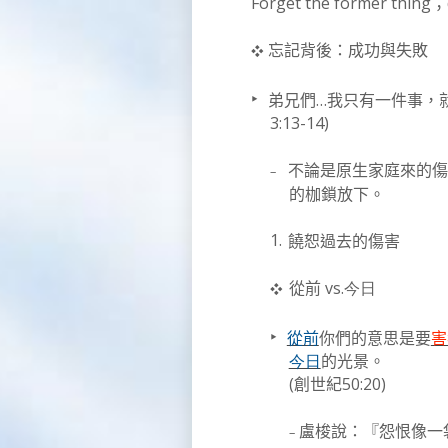
Forget the former thing
；
❖
忘記背後：成功與失敗
‣
…
弟兄們
我只有一件事，
3:13-14)
–
不論是原生家庭來的傷
的枷鎖放下。
1.
饒恕過去的傷害
vs.
❖
從前
今日
‣
從前
你們的意思是要
害
今日
的光景。
(
50:20)
創世紀
–
盧梭說
：
『怨恨像一