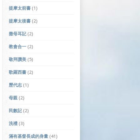
提摩太前書
(1)
提摩太後書
(2)
撒母耳記
(2)
教會合一
(2)
敬拜讚美
(5)
歌羅西書
(2)
歷代志
(1)
母親
(2)
民數記
(2)
洗禮
(3)
滿有基督長成的身量
(41)