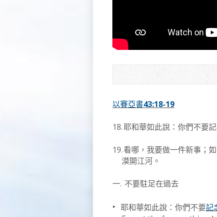
43:18-19
以賽亞書
18.
耶和華如此說：你們不要記
19.
看哪，我要做一件新事；如
漠開江河。
一.
不要駐足在過去
‣
耶和華如此說：你們不要
記