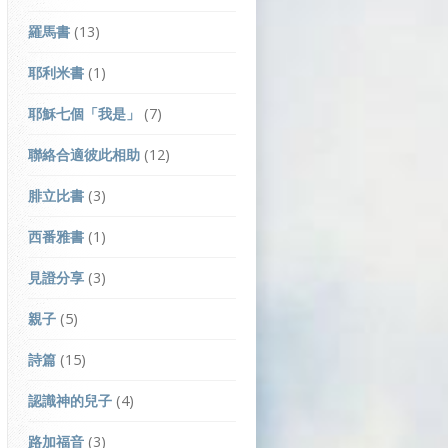
羅馬書
(13)
耶利米書
(1)
耶穌七個「我是」
(7)
聯絡合適彼此相助
(12)
腓立比書
(3)
西番雅書
(1)
見證分享
(3)
親子
(5)
詩篇
(15)
認識神的兒子
(4)
路加福音
(3)