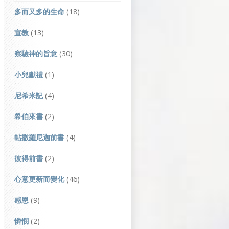
多而又多的生命
(18)
宣教
(13)
察驗神的旨意
(30)
小兒獻禮
(1)
尼希米記
(4)
希伯來書
(2)
帖撒羅尼迦前書
(4)
彼得前書
(2)
心意更新而變化
(46)
感恩
(9)
憐憫
(2)