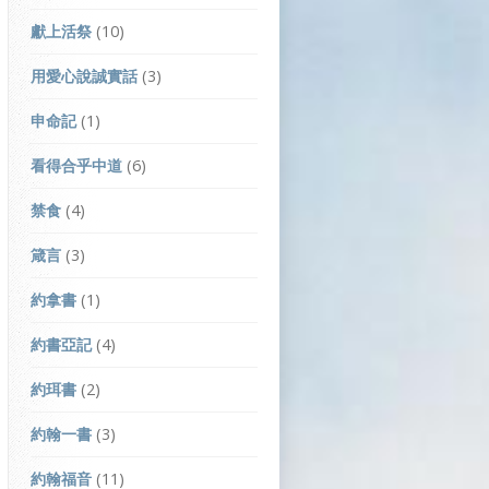
獻上活祭
(10)
用愛心說誠實話
(3)
申命記
(1)
看得合乎中道
(6)
禁食
(4)
箴言
(3)
約拿書
(1)
約書亞記
(4)
約珥書
(2)
約翰一書
(3)
約翰福音
(11)