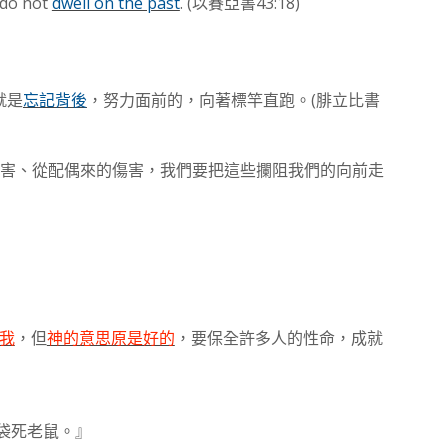
do not
dwell on the past
. (
43:18)
以賽亞書
(
就是
忘記背後
，
努力面前的，向著標竿直跑。
腓立比書
害、從配偶來的傷害，我們要把這些攔阻我們的向前走
我
，但
神的意思原是好的
，要保全許多人的性命，成就
袋死老鼠。』