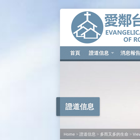
首頁
證道信息
消息報
證道信息
Home
>
證道信息
>
多而又多的生命
>
Vie