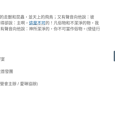
的走獸和昆蟲，並天上的飛鳥；又有聲音向他說：彼
彼得卻說：主啊，
這是不可
的！凡俗物和不潔淨的物，我
(
次有聲音向他說：神所潔淨的，你不可當作俗物。
使徒行
』
饗宴
旅首發團
/
)
營會主辦
愛琳協辦