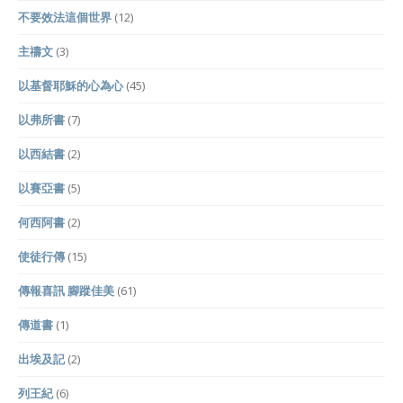
不要效法這個世界
(12)
主禱文
(3)
以基督耶穌的心為心
(45)
以弗所書
(7)
以西結書
(2)
以賽亞書
(5)
何西阿書
(2)
使徒行傳
(15)
傳報喜訊 腳蹤佳美
(61)
傳道書
(1)
出埃及記
(2)
列王紀
(6)