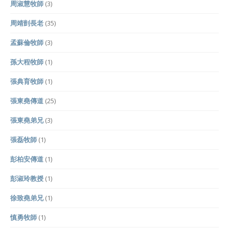
周淑慧牧師
(3)
周靖剴長老
(35)
孟蘇倫牧師
(3)
孫大程牧師
(1)
張典育牧師
(1)
張東堯傳道
(25)
張東堯弟兄
(3)
張磊牧師
(1)
彭柏安傳道
(1)
彭淑玲教授
(1)
徐致堯弟兄
(1)
慎勇牧師
(1)