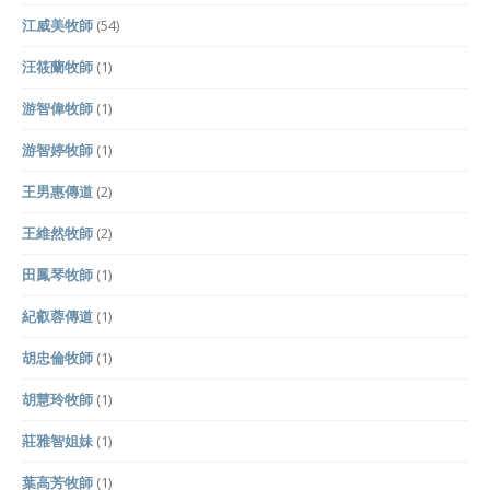
江威美牧師
(54)
汪筱蘭牧師
(1)
游智偉牧師
(1)
游智婷牧師
(1)
王男惠傳道
(2)
王維然牧師
(2)
田鳳琴牧師
(1)
紀叡蓉傳道
(1)
胡忠倫牧師
(1)
胡慧玲牧師
(1)
莊雅智姐妹
(1)
葉高芳牧師
(1)