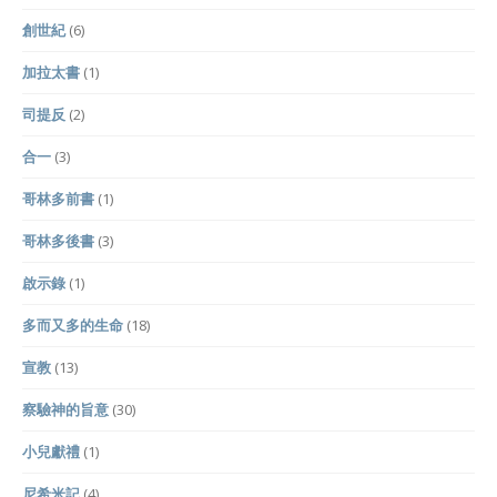
創世紀
(6)
加拉太書
(1)
司提反
(2)
合一
(3)
哥林多前書
(1)
哥林多後書
(3)
啟示錄
(1)
多而又多的生命
(18)
宣教
(13)
察驗神的旨意
(30)
小兒獻禮
(1)
尼希米記
(4)