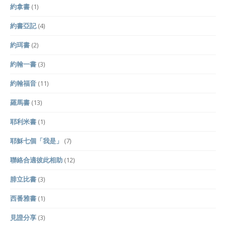
約拿書
(1)
約書亞記
(4)
約珥書
(2)
約翰一書
(3)
約翰福音
(11)
羅馬書
(13)
耶利米書
(1)
耶穌七個「我是」
(7)
聯絡合適彼此相助
(12)
腓立比書
(3)
西番雅書
(1)
見證分享
(3)