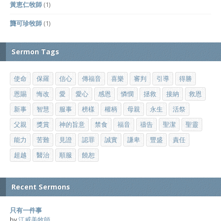
黃恵仁牧師
(1)
龔可珍牧師
(1)
Sermon Tags
使命
保羅
信心
傳福音
喜樂
審判
引導
得勝
恩賜
悔改
愛
愛心
感恩
憐憫
拯救
接納
救恩
新事
智慧
服事
榜樣
權柄
母親
永生
活祭
父親
獎賞
神的旨意
禁食
福音
禱告
聖潔
聖靈
能力
苦難
見證
認罪
誠實
謙卑
豐盛
責任
超越
醫治
順服
饒恕
Recent Sermons
只有一件事
by
江威美牧師