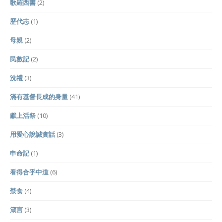
歌羅西書
(2)
歷代志
(1)
母親
(2)
民數記
(2)
洗禮
(3)
滿有基督長成的身量
(41)
獻上活祭
(10)
用愛心說誠實話
(3)
申命記
(1)
看得合乎中道
(6)
禁食
(4)
箴言
(3)