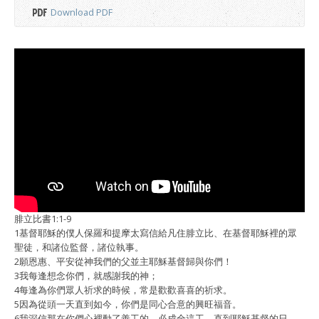
Download PDF
腓立比書1:1-9
1基督耶穌的僕人保羅和提摩太寫信給凡住腓立比、在基督耶穌裡的眾
聖徒，和諸位監督，諸位執事。
2願恩惠、平安從神我們的父並主耶穌基督歸與你們！
3我每逢想念你們，就感謝我的神；
4每逢為你們眾人祈求的時候，常是歡歡喜喜的祈求。
5因為從頭一天直到如今，你們是同心合意的興旺福音。
6我深信那在你們心裡動了善工的，必成全這工，直到耶穌基督的日