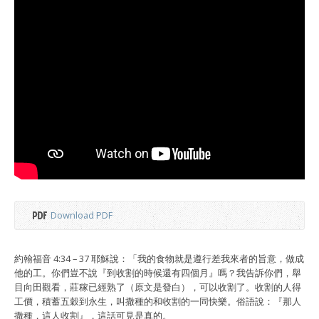
Download PDF
約翰福音 4:34 – 37 耶穌說：「我的食物就是遵行差我來者的旨意，做成
他的工。你們豈不說『到收割的時候還有四個月』嗎？我告訴你們，舉
目向田觀看，莊稼已經熟了（原文是發白），可以收割了。收割的人得
工價，積蓄五穀到永生，叫撒種的和收割的一同快樂。俗語說：『那人
撒種，這人收割』，這話可見是真的。