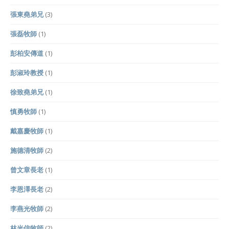
張東堯弟兄
(3)
張磊牧師
(1)
彭柏安傳道
(1)
彭淑玲教授
(1)
徐致堯弟兄
(1)
慎勇牧師
(1)
戴嘉慶牧師
(1)
施德清牧師
(2)
曾文章長老
(1)
李恩澤長老
(2)
李燕光牧師
(2)
林光信牧師
(2)