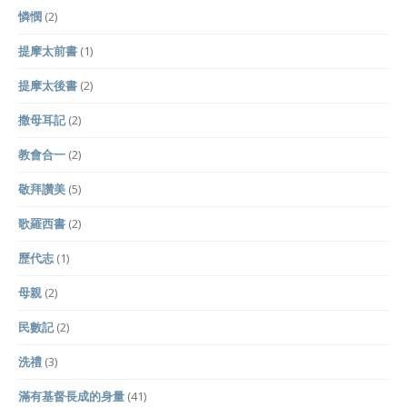
憐憫
(2)
提摩太前書
(1)
提摩太後書
(2)
撒母耳記
(2)
教會合一
(2)
敬拜讚美
(5)
歌羅西書
(2)
歷代志
(1)
母親
(2)
民數記
(2)
洗禮
(3)
滿有基督長成的身量
(41)