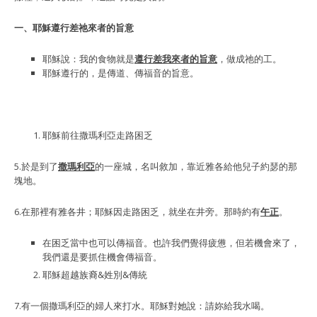
一、耶穌遵行差祂來者的旨意
耶穌說：我的食物就是
遵行差我來者的旨意
，做成祂的工。
耶穌遵行的，是傳道、傳福音的旨意。
耶穌前往撒瑪利亞走路困乏
5.於是到了
撒瑪利亞
的一座城，名叫敘加，靠近雅各給他兒子約瑟的那
塊地。
6.在那裡有雅各井；耶穌因走路困乏，就坐在井旁。那時約有
午正
。
在困乏當中也可以傳福音。也許我們覺得疲憊，但若機會來了，
我們還是要抓住機會傳福音。
耶穌超越族裔&姓別&傳統
7.有一個撒瑪利亞的婦人來打水。耶穌對她說：請妳給我水喝。