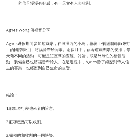
的信仰慢慢有好感，有一天會有人去收割。
Agnes Wong
傳福音分享
Agnes暑假期間參加短宣隊，在纽澤西的小島，藉著工作認識同事(來打
工的國際學生)，將福音帶給同事。兩個月中，藉著短宣團隊的安排，每
天藉不同的活動，可能是短宣隊的查經、討論，或是外展性的福音活
動，裝備自己也將福音帶給人。在這過程中，Agnes除了經歷到帶人信
主的喜樂，也經歷到自己生命的改變。
結論：
1.耶穌遵行差他來者的旨意。
2.莊稼已熟可以收割。
3.撒種的和收割的一同快樂。