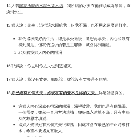
14.人若
喝我所賜的水就永遠不渴
。我所賜的水要在他裡頭成為泉源，直
湧到永生。
15.婦人說：先生，請把這水賜給我，叫我不渴，也不用來這麼遠打水。
我們追求美好的生活，總是享受過後，還想再享受，內心並沒有
得到滿足。但我們追求的若是主耶穌，就會得到滿足。
耶穌觸摸婦人內心的饑渴
16.耶穌說：你去叫你丈夫也到這裡來。
17.婦人說：我沒有丈夫。耶穌說：妳說沒有丈夫是不錯的。
18.
妳已經有五個丈夫，妳現在有的並不是妳的丈夫。
妳這話是真的。
這婦人內心深處有很深的饑渴，渴望被愛。我們也是有個饑渴、
一個需要，雖然一直用方法填補，卻好像永遠填不滿；只有主耶
穌的救恩才填滿。
這婦人覺得她有六個丈夫很羞愧，因此才會在最熱的午正時來打
水，希望不要遇見甚麼人。