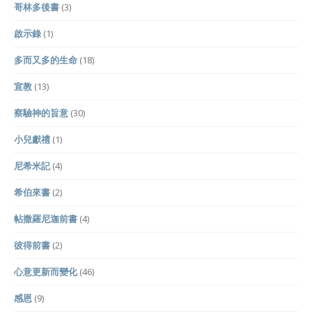
哥林多後書
(3)
啟示錄
(1)
多而又多的生命
(18)
宣教
(13)
察驗神的旨意
(30)
小兒獻禮
(1)
尼希米記
(4)
希伯來書
(2)
帖撒羅尼迦前書
(4)
彼得前書
(2)
心意更新而變化
(46)
感恩
(9)