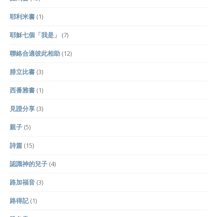
耶利米書
(1)
耶穌七個「我是」
(7)
聯絡合適彼此相助
(12)
腓立比書
(3)
西番雅書
(1)
見證分享
(3)
親子
(5)
詩篇
(15)
認識神的兒子
(4)
路加福音
(3)
路得記
(1)