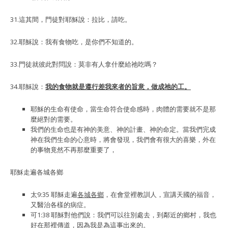
31.這其間，門徒對耶穌說：拉比，請吃。
32.耶穌說：我有食物吃，是你們不知道的。
33.門徒就彼此對問說：莫非有人拿什麼給祂吃嗎？
34.耶穌說：
我的食物就是遵行差我來者的旨意，做成祂的工。
耶穌的生命有使命，當生命符合使命感時，肉體的需要就不是那
麼絕對的需要。
我們的生命也是有神的美意、神的計畫、神的命定。當我們完成
神在我們生命的心意時，將會發現，我們會有很大的喜樂，外在
的事物竟然不再那麼重要了，
耶穌走遍各城各鄉
太9:35 耶穌走遍
各城各鄉
，在會堂裡教訓人，宣講天國的福音，
又醫治各樣的病症。
可1:38 耶穌對他們說：我們可以往別處去，到鄰近的鄉村，我也
好在那裡傳道，
因為我是為這事出來的。