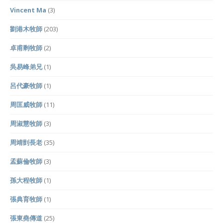
Vincent Ma
(3)
劉港木牧師
(203)
卓甫剩牧師
(2)
吳易峰弟兄
(1)
呂代豪牧師
(1)
周匡威牧師
(11)
周淑慧牧師
(3)
周靖剴長老
(35)
孟蘇倫牧師
(3)
孫大程牧師
(1)
張典育牧師
(1)
張東堯傳道
(25)