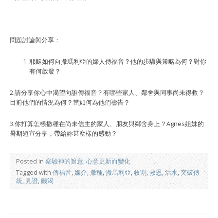
問題討論與分享：
耶穌如何向撒瑪利亞的婦人傳福音？他的步驟與策略為何？對你
有何啟發？
2.請分享你心中渴望向誰傳福音？有哪些家人、鄰舍與同事尚未得救？
目前他們的情況為何？當如何為他們禱告？
3.你打算怎樣撒種在尚未信主的家人、朋友與鄰舍身上？Agnes姐妹的
暑期短宣分享，帶給妳甚麼樣的感動？
Posted in
察驗神的旨意
,
心意更新而變化
Tagged with
傳福音
,
媒介
,
撒種
,
撒馬利亞
,
收割
,
救恩
,
活水
,
突破傳
統
,
見證
,
饑渴