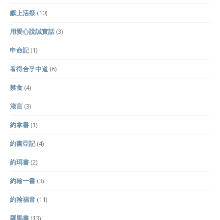
獻上活祭
(10)
用愛心說誠實話
(3)
申命記
(1)
看得合乎中道
(6)
禁食
(4)
箴言
(3)
約拿書
(1)
約書亞記
(4)
約珥書
(2)
約翰一書
(3)
約翰福音
(11)
羅馬書
(13)