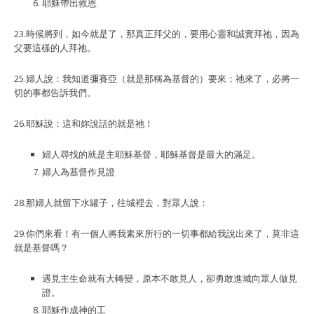
耶穌帶出救恩
23.時候將到，如今就是了，那真正拜父的，要用心靈和誠實拜祂，因為
父要這樣的人拜祂。
25.婦人說：我知道彌賽亞（就是那稱為基督的）要來；祂來了，必將一
切的事都告訴我們。
26.耶穌說：這和妳說話的就是祂！
婦人尋找的就是主耶穌基督，耶穌基督是最大的滿足。
婦人為基督作見證
28.那婦人就留下水罐子，往城裡去，對眾人說：
29.你們來看！有一個人將我素來所行的一切事都給我說出來了，莫非這
就是基督嗎？
遇見主生命就有大轉變，原本不敢見人，卻勇敢進城向眾人做見
證。
耶穌作成神的工