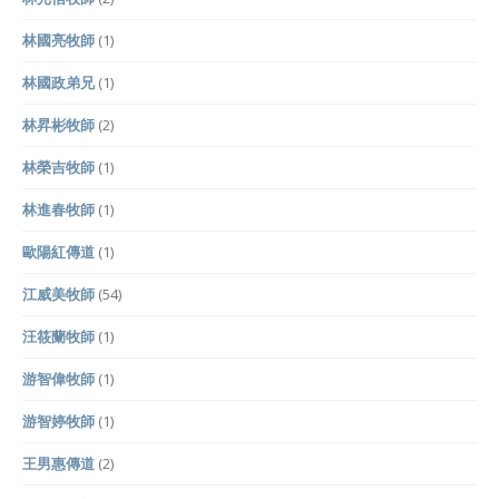
林國亮牧師
(1)
林國政弟兄
(1)
林昇彬牧師
(2)
林榮吉牧師
(1)
林進春牧師
(1)
歐陽紅傳道
(1)
江威美牧師
(54)
汪筱蘭牧師
(1)
游智偉牧師
(1)
游智婷牧師
(1)
王男惠傳道
(2)