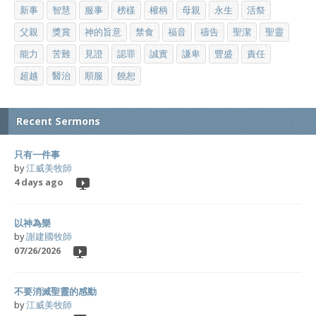
新事
智慧
服事
榜樣
權柄
母親
永生
活祭
父親
獎賞
神的旨意
禁食
福音
禱告
聖潔
聖靈
能力
苦難
見證
認罪
誠實
謙卑
豐盛
責任
超越
醫治
順服
饒恕
Recent Sermons
只有一件事
by
江威美牧師
4 days ago
以神為樂
by
謝建國牧師
07/26/2026
不要消滅聖靈的感動
by
江威美牧師