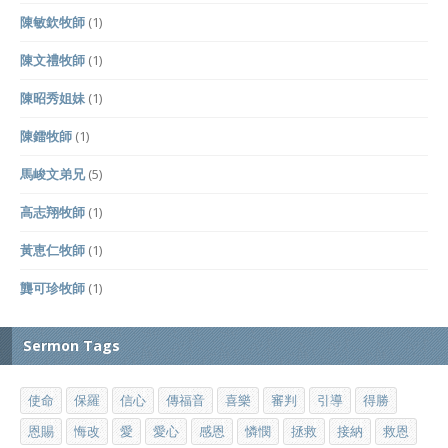
陳敏欽牧師
(1)
陳文禮牧師
(1)
陳昭秀姐妹
(1)
陳鐳牧師
(1)
馬峻文弟兄
(5)
高志翔牧師
(1)
黃恵仁牧師
(1)
龔可珍牧師
(1)
Sermon Tags
使命
保羅
信心
傳福音
喜樂
審判
引導
得勝
恩賜
悔改
愛
愛心
感恩
憐憫
拯救
接納
救恩