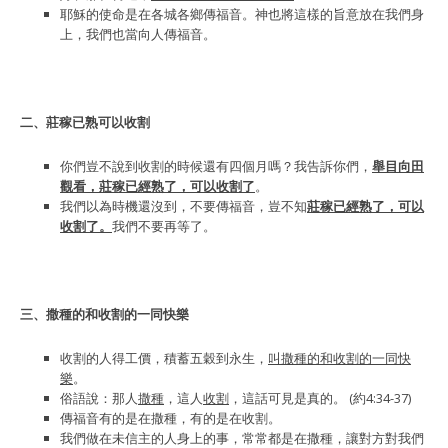
耶穌的使命是在各城各鄉傳福音。神也將這樣的旨意放在我們身
上，我們也當向人傳福音。
二、莊稼已熟可以收割
你們豈不說到收割的時候還有四個月嗎？我告訴你們，
舉目向田
觀看，莊稼已經熟了，可以收割了
。
我們以為時機還沒到，不要傳福音，豈不知
莊稼已經熟了，可以
收割了。
我們不要再等了。
三、撒種的和收割的一同快樂
收割的人得工價，積蓄五穀到永生，
叫撒種的和收割的一同快
樂
。
俗語說：那人
撒種
，這人
收割
，這話可見是真的。 (約4:34-37)
傳福音有的是在撒種，有的是在收割。
我們做在未信主的人身上的事，常常都是在撒種，讓對方對我們