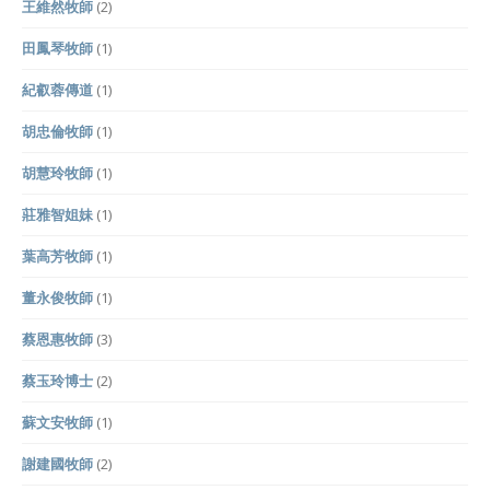
王維然牧師
(2)
田鳳琴牧師
(1)
紀叡蓉傳道
(1)
胡忠倫牧師
(1)
胡慧玲牧師
(1)
莊雅智姐妹
(1)
葉高芳牧師
(1)
董永俊牧師
(1)
蔡恩惠牧師
(3)
蔡玉玲博士
(2)
蘇文安牧師
(1)
謝建國牧師
(2)