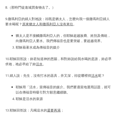
8.（那時門徒進城買食物去了。）
9.撒瑪利亞的婦人對祂說：祢既是猶太人，怎麼向我一個撒瑪利亞婦人
要水喝呢？
原來猶太人和撒瑪利亞人沒有來往
。
猶太人是不接觸撒瑪利亞人的，但耶穌超越族裔、姓別及傳統，
向撒瑪利亞人要水。我們傳福音也是要突破，要超越境界。
耶穌藉著水成為傳福音的媒介
10.耶穌回答說：妳若知道神的恩賜，和對妳說給我水喝的是誰，妳必早
求祂，祂必早給了妳
活水
。
11.婦人說：先生，沒有打水的器具，井又深，祢從哪裡得
活水
呢？
耶穌用「活水」當傳福音的媒介。我們要適當地運用話題，就可
以在傳福音時吸引對方願意繼續聽。
耶穌是活水的泉源
13.耶穌回答說：凡喝這水的
還要再渴
；