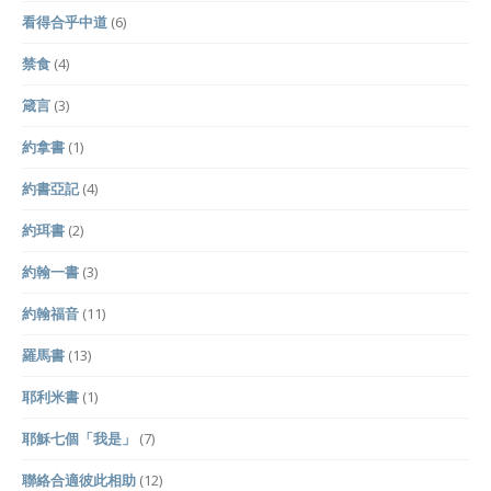
看得合乎中道
(6)
禁食
(4)
箴言
(3)
約拿書
(1)
約書亞記
(4)
約珥書
(2)
約翰一書
(3)
約翰福音
(11)
羅馬書
(13)
耶利米書
(1)
耶穌七個「我是」
(7)
聯絡合適彼此相助
(12)