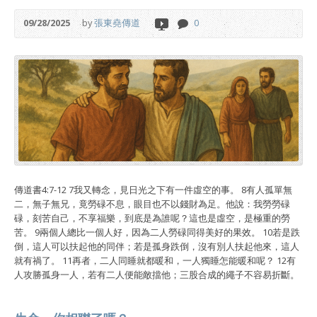
09/28/2025
by
張東堯傳道
0
傳道書4:7-12 7我又轉念，見日光之下有一件虛空的事。 8有人孤單無
二，無子無兄，竟勞碌不息，眼目也不以錢財為足。他說：我勞勞碌
碌，刻苦自己，不享福樂，到底是為誰呢？這也是虛空，是極重的勞
苦。 9兩個人總比一個人好，因為二人勞碌同得美好的果效。 10若是跌
倒，這人可以扶起他的同伴；若是孤身跌倒，沒有別人扶起他來，這人
就有禍了。 11再者，二人同睡就都暖和，一人獨睡怎能暖和呢？ 12有
人攻勝孤身一人，若有二人便能敵擋他；三股合成的繩子不容易折斷。