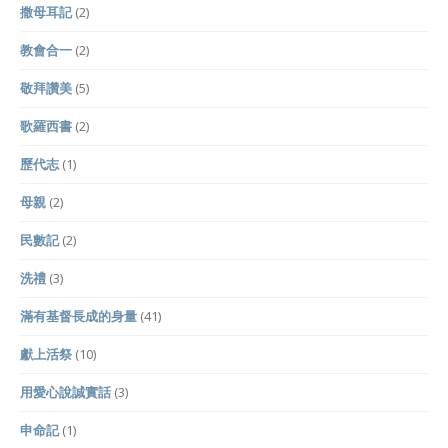
撒母耳記
(2)
教會合一
(2)
敬拜讚美
(5)
歌羅西書
(2)
歷代志
(1)
母親
(2)
民數記
(2)
洗禮
(3)
滿有基督長成的身量
(41)
獻上活祭
(10)
用愛心說誠實話
(3)
申命記
(1)