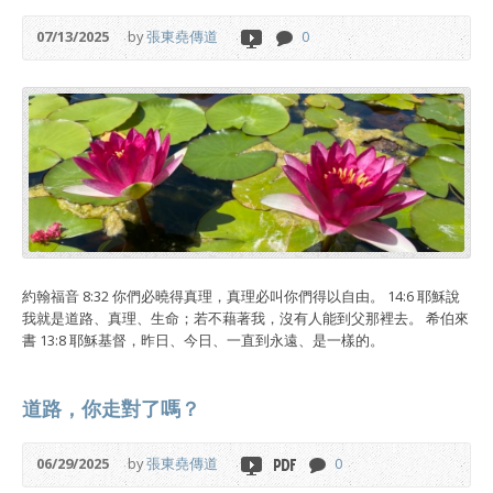
07/13/2025
by
張東堯傳道
0
約翰福音 8:32 你們必曉得真理，真理必叫你們得以自由。 14:6 耶穌說
我就是道路、真理、生命；若不藉著我，沒有人能到父那裡去。 希伯來
書 13:8 耶穌基督，昨日、今日、一直到永遠、是一樣的。
道路，你走對了嗎？
06/29/2025
by
張東堯傳道
0