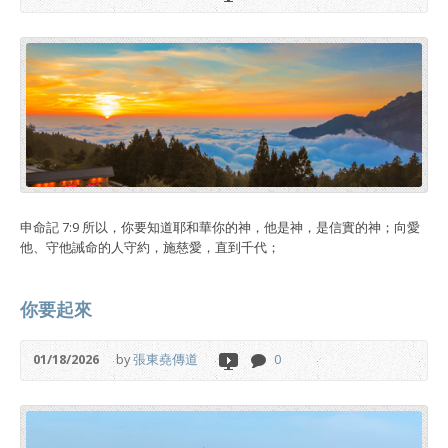
申命記 7:9 所以，你要知道耶和華你的神，他是神，是信實的神；向愛
他、守他誡命的人守約，施慈愛，直到千代；
你要起來
01/18/2026
by
張東堯傳道
0