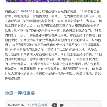
約書亞記 1:10-18 10 於是，約書亞吩咐百姓的官長說： 11 你們要走遍
營中，吩咐百姓說：當預備食物；因為三日之內你們要過這約但河，進
去得耶和華─你們神賜你們為業之地。 12 約書亞對流便人、迦得人，和
瑪拿西半支派的人說： 13 你們要追念耶和華的僕人摩西所吩咐你們的
話說：耶和華─你們的神使你們得享平安，也必將這地賜給你們。 14 你
們的妻子、孩子，和牲畜都可以留在約但河東、摩西所給你們的地；但
你們中間一切大能的勇士都要帶著兵器在你們的弟兄前面過去，幫助他
們， 15 等到耶和華使你們的弟兄像你們一樣得享平安，並且得著耶和
華─你們神所賜他們為業之地，那時才可以回你們所得之地，承受為
業，就是耶和華的僕人摩西在約但河東、向日出之地所給你們的。16 他
們回答約書亞說：你所吩咐我們行的，我們都必行；你所差遣我們去
的，我們都必去。 17 我們從前在一切事上怎樣聽從摩西，現在也必照
樣聽從你；惟願耶和華─你的神與你同在，像與摩西同在一樣。 18 無論
什麼人違背你的命令，不聽從你所吩咐他的一切話，就必治死他。你只
要剛強壯膽！
你這一棒很重要
02/15/2026
by
張東堯傳道
0