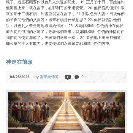
絕了。這些石頭要作以色列人永遠的紀念。 19. 正月初十日，百姓從約
但河裡上來，就在吉甲，在耶利哥的東邊安營。 20. 他們從約但河中取
來的那十二塊石頭，約書亞就立在吉甲， 21. 對以色列人說：日後你們
的子孫問他們的父親說：這些石頭是什麼意思？ 22. 你們就告訴他們
說：以色列人曾走乾地過這約但河； 23. 因為耶和華─你們的神在你們
前面使約但河的水乾了，等著你們過來，就如耶和華─你們的神從前在
我們前面使紅海乾了，等著我們過來一樣， 24. 要使地上萬民都知道，
耶和華的手大有能力，也要使你們永遠敬畏耶和華─你們的神。
神走在前頭
04/25/2026
by
張東堯傳道
0