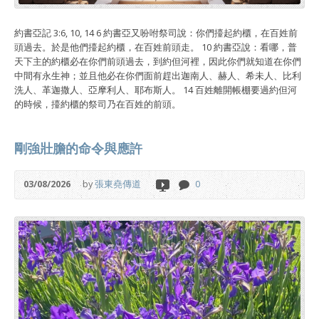
約書亞記 3:6, 10, 14 6 約書亞又吩咐祭司說：你們擡起約櫃，在百姓前
頭過去。於是他們擡起約櫃，在百姓前頭走。 10 約書亞說：看哪，普
天下主的約櫃必在你們前頭過去，到約但河裡，因此你們就知道在你們
中間有永生神；並且他必在你們面前趕出迦南人、赫人、希未人、比利
洗人、革迦撒人、亞摩利人、耶布斯人。 14 百姓離開帳棚要過約但河
的時候，擡約櫃的祭司乃在百姓的前頭。
剛強壯膽的命令與應許
03/08/2026
by
張東堯傳道
0