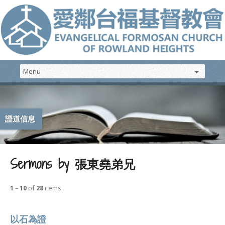
證道信息
Sermons by 張東堯弟兄
1
–
10
of
28
items
以石為證