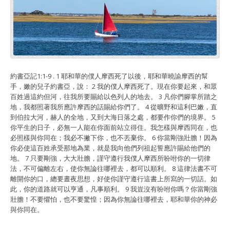
約書亞記1:1-9 . 1 耶和華的僕人摩西死了以後，耶和華曉諭摩西的幫
手，嫩的兒子約書亞，說： 2 我的僕人摩西死了。現在你要起來，和眾
百姓過這約但河，往我所要賜給以色列人的地去。 3 凡你們腳掌所踏之
地，我都照著我所應許摩西的話賜給你們了。 4 從曠野和這利巴嫩，直
到伯拉大河，赫人的全地，又到大海日落之處，都要作你們的境界。 5
你平生的日子，必無一人能在你面前站立得住。我怎樣與摩西同在，也
必照樣與你同在；我必不撇下你，也不丟棄你。 6 你當剛強壯膽！因為
你必使這百姓承受那地為業，就是我向他們列祖起誓應許賜給他們的
地。 7 只要剛強，大大壯膽，謹守遵行我僕人摩西所吩咐你的一切律
法，不可偏離左右，使你無論往哪裡去，都可以順利。 8 這律法書不可
離開你的口，總要晝夜思想，好使你謹守遵行這書上所寫的一切話。如
此，你的道路就可以亨通，凡事順利。 9 我豈沒有吩咐你嗎？你當剛強
壯膽！不要懼怕，也不要驚惶；因為你無論往哪裡去，耶和華你的神必
與你同在。