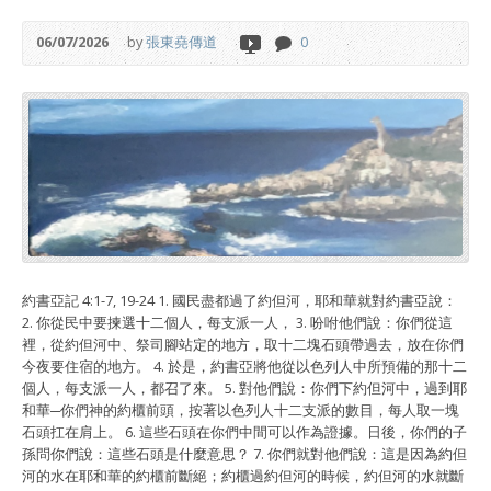
06/07/2026
by
張東堯傳道
0
約書亞記 4:1-7, 19-24 1. 國民盡都過了約但河，耶和華就對約書亞說：
2. 你從民中要揀選十二個人，每支派一人， 3. 吩咐他們說：你們從這
裡，從約但河中、祭司腳站定的地方，取十二塊石頭帶過去，放在你們
今夜要住宿的地方。 4. 於是，約書亞將他從以色列人中所預備的那十二
個人，每支派一人，都召了來。 5. 對他們說：你們下約但河中，過到耶
和華─你們神的約櫃前頭，按著以色列人十二支派的數目，每人取一塊
石頭扛在肩上。 6. 這些石頭在你們中間可以作為證據。日後，你們的子
孫問你們說：這些石頭是什麼意思？ 7. 你們就對他們說：這是因為約但
河的水在耶和華的約櫃前斷絕；約櫃過約但河的時候，約但河的水就斷