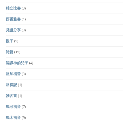
腓立比書
(3)
西番雅書
(1)
見證分享
(3)
親子
(5)
詩篇
(15)
認識神的兒子
(4)
路加福音
(3)
路得記
(1)
雅各書
(1)
馬可福音
(7)
馬太福音
(9)