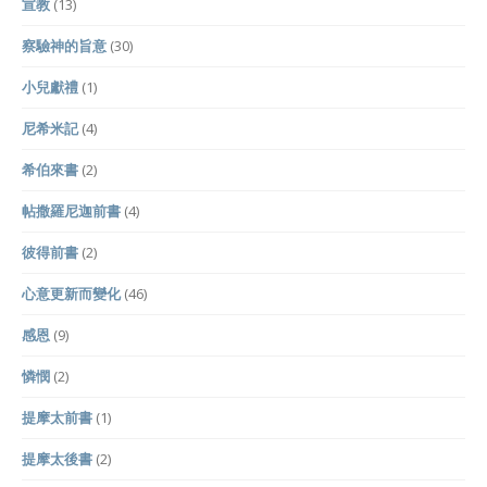
宣教
(13)
察驗神的旨意
(30)
小兒獻禮
(1)
尼希米記
(4)
希伯來書
(2)
帖撒羅尼迦前書
(4)
彼得前書
(2)
心意更新而變化
(46)
感恩
(9)
憐憫
(2)
提摩太前書
(1)
提摩太後書
(2)