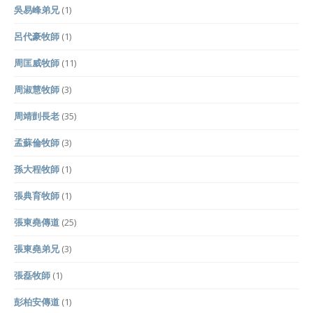
吳易峰弟兄
(1)
呂代豪牧師
(1)
周匡威牧師
(11)
周淑慧牧師
(3)
周靖剴長老
(35)
孟蘇倫牧師
(3)
孫大程牧師
(1)
張典育牧師
(1)
張東堯傳道
(25)
張東堯弟兄
(3)
張磊牧師
(1)
彭柏安傳道
(1)