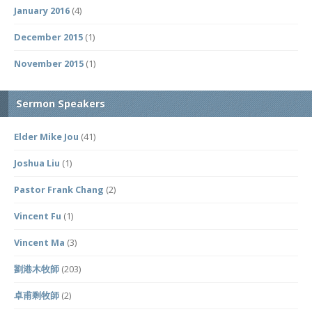
January 2016
(4)
December 2015
(1)
November 2015
(1)
Sermon Speakers
Elder Mike Jou
(41)
Joshua Liu
(1)
Pastor Frank Chang
(2)
Vincent Fu
(1)
Vincent Ma
(3)
劉港木牧師
(203)
卓甫剩牧師
(2)