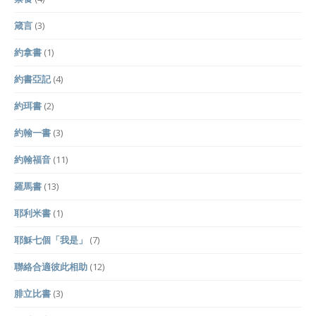
箴言
(3)
約拿書
(1)
約書亞記
(4)
約珥書
(2)
約翰一書
(3)
約翰福音
(11)
羅馬書
(13)
耶利米書
(1)
耶穌七個「我是」
(7)
聯絡合適彼此相助
(12)
腓立比書
(3)