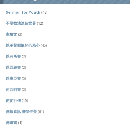
Sermon for Youth
(48)
不要效法這個世界
(12)
主禱文
(3)
以基督耶穌的心為心
(45)
以弗所書
(7)
以西結書
(2)
以賽亞書
(5)
何西阿書
(2)
使徒行傳
(15)
傳報喜訊 腳蹤佳美
(61)
傳道書
(1)