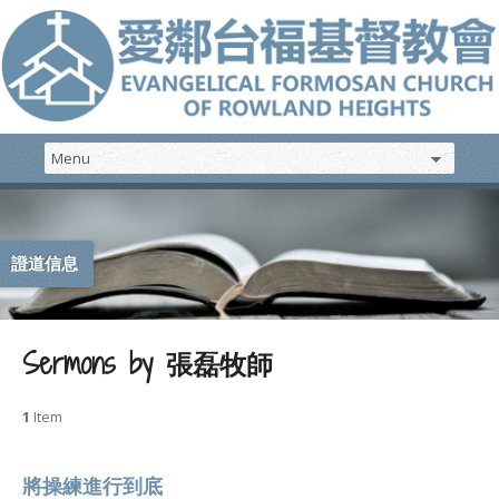
證道信息
Sermons by 張磊牧師
1
Item
將操練進行到底