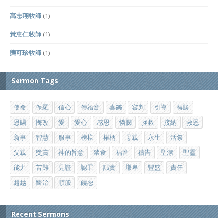
高志翔牧師
(1)
黃恵仁牧師
(1)
龔可珍牧師
(1)
Sermon Tags
使命
保羅
信心
傳福音
喜樂
審判
引導
得勝
恩賜
悔改
愛
愛心
感恩
憐憫
拯救
接納
救恩
新事
智慧
服事
榜樣
權柄
母親
永生
活祭
父親
獎賞
神的旨意
禁食
福音
禱告
聖潔
聖靈
能力
苦難
見證
認罪
誠實
謙卑
豐盛
責任
超越
醫治
順服
饒恕
Recent Sermons