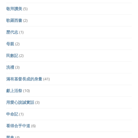
敬拜讚美
(5)
歌羅西書
(2)
歷代志
(1)
母親
(2)
民數記
(2)
洗禮
(3)
滿有基督長成的身量
(41)
獻上活祭
(10)
用愛心說誠實話
(3)
申命記
(1)
看得合乎中道
(6)
禁食
(4)