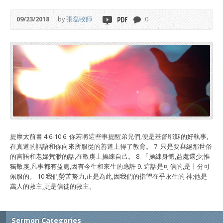
09/23/2018
by
張磊牧師
0
提摩太前書 4:6-10 6. 你若將這些事提醒弟兄們,便是基督耶穌的好執事,
在真道的話語和你向來所服從的善道上得了教育。 7. 只是要棄絕那世俗
的言語和老婦荒渺的話,在敬虔上操練自己。 8. 「操練身體,益處還少;惟
獨敬虔,凡事都有益處,因有今生和來生的應許 9. 這話是可信的,是十分可
佩服的。 10.我們勞苦努力,正是為此,因我們的指望在乎永生的 神;他是
萬人的救主,更是信徒的救主。
Sermon Categories