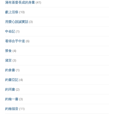
滿有基督長成的身量
(41)
獻上活祭
(10)
用愛心說誠實話
(3)
申命記
(1)
看得合乎中道
(6)
禁食
(4)
箴言
(3)
約拿書
(1)
約書亞記
(4)
約珥書
(2)
約翰一書
(3)
約翰福音
(11)