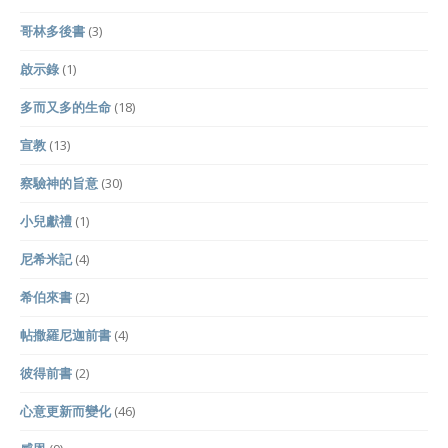
哥林多後書
(3)
啟示錄
(1)
多而又多的生命
(18)
宣教
(13)
察驗神的旨意
(30)
小兒獻禮
(1)
尼希米記
(4)
希伯來書
(2)
帖撒羅尼迦前書
(4)
彼得前書
(2)
心意更新而變化
(46)