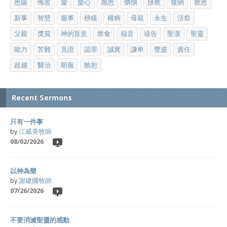
恩賜
悔改
愛
愛心
感恩
憐憫
拯救
接納
救恩
新事
智慧
服事
榜樣
權柄
母親
永生
活祭
父親
獎賞
神的旨意
禁食
福音
禱告
聖潔
聖靈
能力
苦難
見證
認罪
誠實
謙卑
豐盛
責任
超越
醫治
順服
饒恕
Recent Sermons
只有一件事
by
江威美牧師
08/02/2026
以神為樂
by
謝建國牧師
07/26/2026
不要消滅聖靈的感動