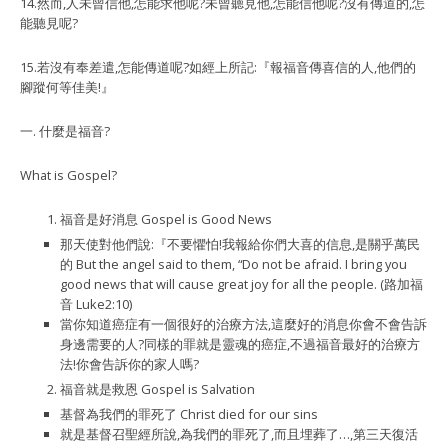
14.然而,人未曾信他,怎能求他呢?未曾聽見他,怎能信他呢?沒有傳道的,怎
能聽見呢?
15.若沒有奉差遣,怎能傳道呢?如經上所記:『報福音傳喜信的人,他們的
腳蹤何等佳美!』
一. 什麼是福音?
What is Gospel?
福音是好消息 Gospel is Good News
那天使對他們說:『不要懼怕!我報給你們大喜的信息,是關乎萬⺠
的 But the angel said to them, “Do not be afraid. I bring you
good news that will cause great joy for all the people. (路加福
音 Luke2:10)
當你知道癌症有一個很好的治療方法,這麼好的消息你會不會告訴
身邊需要的人?同樣的罪就是靈魂的癌症,不過福音最好的治療方
法!你會告訴你的家人嗎?
福音就是救恩 Gospel is Salvation
基督為我們的罪死了 Christ died for our sins
就是基督召聖經所說,為我們的罪死了,而且埋葬了…,第三天復活