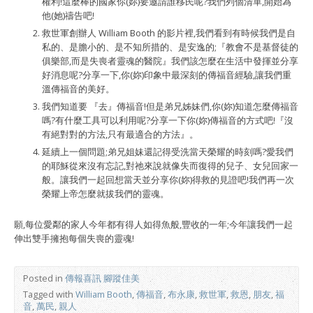
權利!這麼棒的國家你(妳)要邀請誰移⺠呢?我們列個清單,開始為
他(她)禱告吧!
救世軍創辦人 William Booth 的影片裡,我們看到有時候我們是自
私的、是膽小的、是不知所措的、是安逸的;『教會不是基督徒的
俱樂部,而是失喪者靈魂的醫院』我們該怎麼在生活中發揮並分享
好消息呢?分享一下,你(妳)印象中最深刻的傳福音經驗,讓我們重
溫傳福音的美好。
我們知道要 『去』傳福音!但是弟兄姊妹們,你(妳)知道怎麼傳福音
嗎?有什麼工具可以利用呢?分享一下你(妳)傳福音的方式吧!『沒
有絕對對的方法,只有最適合的方法』。
延續上一個問題;弟兄姐妹還記得受洗當天榮耀的時刻嗎?愛我們
的耶穌從來沒有忘記,對祂來說就像失而復得的兒子、女兒回家一
般。讓我們一起回想當天並分享你(妳)得救的見證吧!我們再一次
榮耀上帝怎麼就拔我們的靈魂。
願,每位愛鄰的家人今年都有得人如得魚般,豐收的一年;今年讓我們一起
伸出雙手擁抱每個失喪的靈魂!
Posted in
傳報喜訊 腳蹤佳美
Tagged with
William Booth
,
傳福音
,
布永康
,
救世軍
,
救恩
,
朋友
,
福
音
,
萬民
,
親人