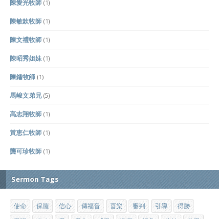
陳愛光牧師
(1)
陳敏欽牧師
(1)
陳文禮牧師
(1)
陳昭秀姐妹
(1)
陳鐳牧師
(1)
馬峻文弟兄
(5)
高志翔牧師
(1)
黃恵仁牧師
(1)
龔可珍牧師
(1)
Sermon Tags
使命
保羅
信心
傳福音
喜樂
審判
引導
得勝