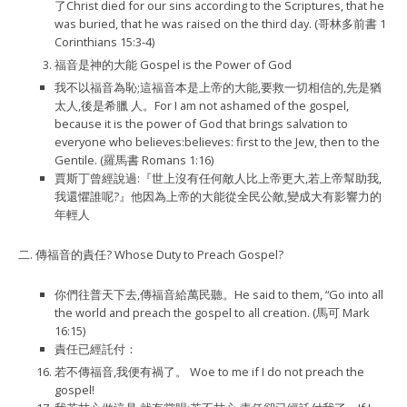
了Christ died for our sins according to the Scriptures, that he
was buried, that he was raised on the third day. (哥林多前書 1
Corinthians 15:3-4)
福音是神的大能 Gospel is the Power of God
我不以福音為恥;這福音本是上帝的大能,要救一切相信的,先是猶
太人,後是希臘 人。For I am not ashamed of the gospel,
because it is the power of God that brings salvation to
everyone who believes:believes: first to the Jew, then to the
Gentile. (羅馬書 Romans 1:16)
賈斯丁曾經說過:『世上沒有任何敵人比上帝更大,若上帝幫助我,
我還懼誰呢?』他因為上帝的大能從全⺠公敵,變成大有影響力的
年輕人
二. 傳福音的責任? Whose Duty to Preach Gospel?
你們往普天下去,傳福音給萬⺠聽。He said to them, “Go into all
the world and preach the gospel to all creation. (馬可 Mark
16:15)
責任已經託付：
若不傳福音,我便有禍了。 Woe to me if I do not preach the
gospel!