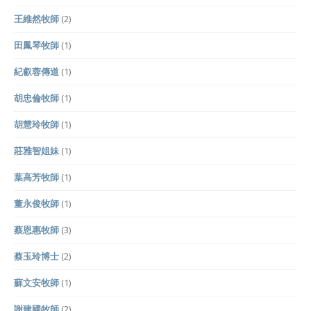
王維然牧師
(2)
田鳳琴牧師
(1)
紀叡蓉傳道
(1)
胡忠倫牧師
(1)
胡慧玲牧師
(1)
莊雅智姐妹
(1)
葉高芳牧師
(1)
董永俊牧師
(1)
蔡恩惠牧師
(3)
蔡玉玲博士
(2)
蘇文安牧師
(1)
謝建國牧師
(2)