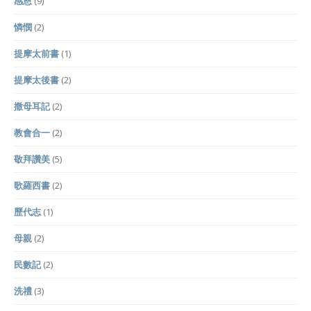
感恩
(9)
憐憫
(2)
提摩太前書
(1)
提摩太後書
(2)
撒母耳記
(2)
教會合一
(2)
敬拜讚美
(5)
歌羅西書
(2)
歷代志
(1)
母親
(2)
民數記
(2)
洗禮
(3)