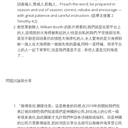
訓責備人,警戒人,勸勉人。Preach the word; be prepared in
season and out of season; correct, rebuke and encourage —
with great patience and careful instruction. (提摩太後書 2
Timothy 4:2)
救世軍創辦人 William Booth 的影片裡看到,我們就是在那平台上
的人,從憤怒的大海裡被救起的人!但是自私的我們,平安後卻沒有,
甚至不願意回頭看仍在憤怒大海掙扎的人,令人驚奇的是大海裡耶
穌一個人在大海裡救一個個失喪的靈魂,同時一直呼喊、尋求平台
上的人一起下來幫忙,但是我們還是不足…有些人還是沉到海底
了…
問題討論與分享
『報傳喜信 腳蹤佳美』這是教會的目標,在2019年的開始我們也
來訂個目標吧!我們知道我們是神國的公⺠,好比地上的公⺠一樣
有很多責任,如此國家才允許我們申請各項補助或福利。但是神國
的公⺠只需要傳福音,把好消息分享出去就可以無條件地享受公⺠