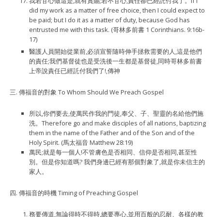
我若甘心做這是,就有賞賜;若不甘心,責任卻已經託付我了。If I
did my work as a matter of free choice, then I could expect to
be paid; but I do it as a matter of duty, because God has
entrusted me with this task. (哥林多前書 1 Corinthians. 9:16b-
17)
醫護人員開始從業前,必須宣誓隨時伸手拯救需要的人,這是他們
的責任;我們基督徒也是受洗後一生都是基督徒,同時哥林多前書
上帝說責任已經託付我們了!,傳神
三. 傳福音的對象 To Whom Should We Preach Gospel
所以,你們要去,使萬⺠作我的門徒,奉父、子、聖靈的名給他們施
洗。Therefore go and make disciples of all nations, baptizing
them in the name of the Father and of the Son and of the
Holy Spirit. (馬太福音 Matthew 28:19)
萬⺠;就是每一個人!不管膚色是否相同、信仰是否相同,甚至性
別。但是你知道嗎? 我們身邊已經有那個對象了,就是你未信主的
家人。
四. 傳福音的時機 Timing of Preaching Gospel
務要傳道,無論得時不得時,總要專心,並用百般的忍耐、各樣的教