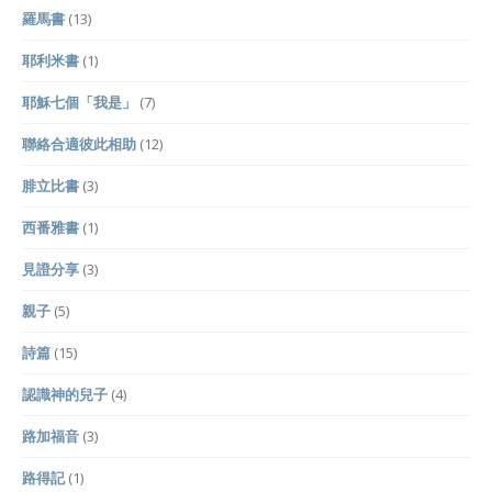
羅馬書
(13)
耶利米書
(1)
耶穌七個「我是」
(7)
聯絡合適彼此相助
(12)
腓立比書
(3)
西番雅書
(1)
見證分享
(3)
親子
(5)
詩篇
(15)
認識神的兒子
(4)
路加福音
(3)
路得記
(1)